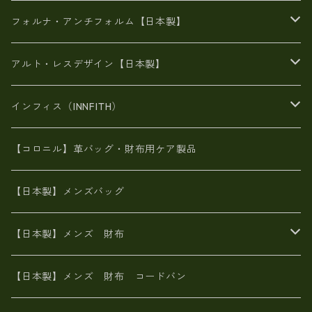
メタリック
メタリック
スエード
６号蝋引き帆布
二つ折り財布
フォルナ・アンチフォルム【日本製】
豊岡製品
がま口財布
エナメルクロコ
長財布
BAG
アルト・レスデザイン【日本製】
スペインレザー
がま口
スペインレザー
L字ファスナー財布
財布・小物
BAG
インフィス（INNFITH）
革友禅染め
斜め掛け
佐賀牛革
スペインレザー
ポーチ
財布・小物
BAG
【コロニル】革バッグ・財布用ケア製品
山羊革
オーストリッチ
革友禅染め
ヌメ革
財布ショルダー
財布・小物
【日本製】メンズバッグ
イタリアンレザー
イタリアンレザー
革西陣織り
革友禅染め
ヌメ革
がま口財布
【日本製】メンズ 財布
ヌメ革
山羊革
エゾ鹿革
栃木レザー
革友禅染め
火山灰染め
象革エレファント【日本製】メンズ 財布
【日本製】メンズ 財布 コードバン
メタリック
ピッグスキン
山羊革