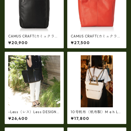
CAMUS CRAFT(カミュクラフ
CAMUS CRAFT(カミュクラフ
ト) ビジネスバッグ リュック
ト) ビジネスバッグ トートバ
¥20,900
¥27,500
サック 日本製 撥水 軽量 ユニ
ッグ 日本製 撥水 軽量 ユニセ
セックス cc-2702
ックス cc-2703
-Less（レス）Less DESIGN
10号帆布（帆布製）M a h L
(レスデザイン)Scarred Textu
革コンビ・リュック 7M2-11
¥26,400
¥17,800
re（牛革）斜め掛け＆多機能
44
トート（L/SIZE） LMSB-0514