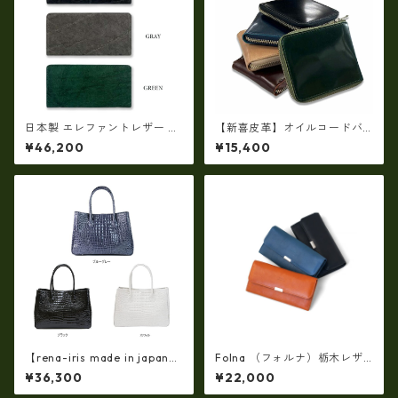
日本製 エレファントレザー ×
【新喜皮革】オイルコードバ
姫路レザー ラウンドファスナ
ンラウンドファスナーショー
¥46,200
¥15,400
ーロングウォレット長財布 本
トウォレット 日本製 tc-048
革(5175)
4
【rena-iris made in japan】
Folna （フォルナ）栃木レザ
【日本製】牛革エナメルクロ
ー フラップ長財布 / No.29938
¥36,300
¥22,000
コ 軽量ラージサイズ・トート
93
バッグ ir-674