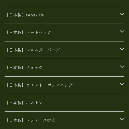
【日本製〕rena-iris
エナメル（パテント）レザー
【日本製】トートバッグ
牛革製品トート・ショルダー
火山灰染めバッグ
【日本製】ショルダーバッグ
8号帆布
牛革製品リュック
ヌメ革バッグ
漂流ロープバッグ
【日本製】リュック
豊岡製
Ａ3サイズ
6号蝋引き帆布
オイルレザー
火山灰染めバッグ
帆布
【日本製】ウエスト・ボディバッグ
8号帆布
豊岡
エナメル
財布ポシェット
牛革
帆布
【日本製】ボストン
豊岡製
がま口
牛革
日本製
リネン
オイルレザー
【日本製】レディース財布