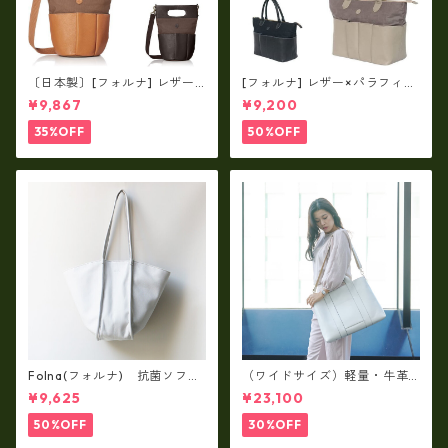
〔日本製〕[フォルナ] レザー×
[フォルナ] レザー×パラフィン
パラフィン筒型2way シュリン
筒型2way シュリンクレザー×
¥9,867
¥9,200
クレザー×79Aパラフィン fo
79Aパラフィン トートL fo-2
-259630
59632
35%OFF
50%OFF
Folna(フォルナ) 抗菌ソフト
（ワイドサイズ）軽量・牛革
スムースレザー トートバッグ
製品・2WAYヌメ革トートバッ
¥9,625
¥23,100
/ FOLNA RD fo-083244
グ（A3サイズ/日本製）(高収
納）ir-02G
50%OFF
30%OFF