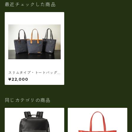
最近チェックした商品
スリムタイプ・トートバッグ I
NNFITH 【ビジネス 軽量 多機
¥22,000
能トートバッグ】デニム縦ト
ートバッグ 大容量 自立 メンズ
通勤 出張 普段使い ビジネスカ
ジュアル if-55733
同じカテゴリの商品