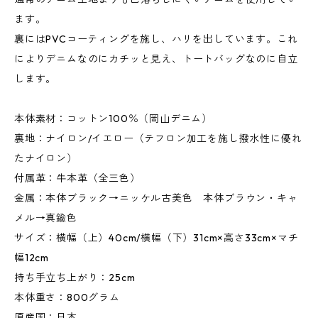
ます。
裏にはPVCコーティングを施し、ハリを出しています。これ
によりデニムなのにカチッと見え、トートバッグなのに自立
します。
本体素材：コットン100％（岡山デニム）
裏地：ナイロン/イエロー（テフロン加工を施し撥水性に優れ
たナイロン）
付属革：牛本革（全三色）
金属：本体ブラック→ニッケル古美色 本体ブラウン・キャ
メル→真鍮色
サイズ：横幅（上）40cm/横幅（下）31cm×高さ33cm×マチ
幅12cm
持ち手立ち上がり：25cm
本体重さ：800グラム
原産国：日本