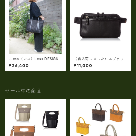
-Less（レス）Less DESIGN
（再入荷しました）エヴァウ
(レスデザイン)Scarred Textu
ィン EVERWIN 日本製 【日本
¥26,400
¥11,000
re（牛革）斜め掛け＆多機能
製】【レザー】ウェストボデ
トート（L/SIZE） LMSB-0514
ィバッグ メンズ 薄型【ビジネ
ス】メンズウエストバッグ ew
-22102-BK
セール中の商品