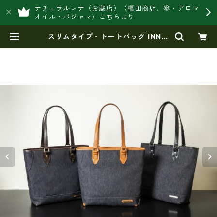
ナチュラルレナ（お蔵店）（槙田商店、傘・アロマ
オイル・パジャマ）こちらより
スリムタイプ・トートバッグ INNFI
TH 【ビジネス 軽量 多機能トートバ
ッグ】デニム縦トートバッグ 大容量
自立 メンズ 通勤 出張 普段使い ビジ
ネスカジュアル if-55733 | 豊岡製
オリジナルバッグ製造販売【日本
製・バッグ財布 専門店】レナ ジ
ャパンメイド ショップ