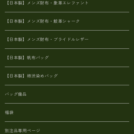
山羊革
名刺入れ・キーケース、他
鮫革シャーク【日本製】メンズ 財布
【日本製】メンズ財布・象革エレファント
革友禅染め
ダチョウ革
メタリック
ブライドルレザー【日本製】メンズ 財布
【日本製】メンズ財布・鮫革シャーク
ポーテッド
メタリック
ポニー革
MAISON de HIROAN 【日本製】メンズ 財布
【日本製】メンズ財布・ブライドルレザー
神鍋山火山灰手染め
カンガルー革
栃木レザー 【日本製】メンズ 財布
【日本製】帆布バッグ
鹿革
革小物・財布【日本製】メンズ レディース
【日本製】柿渋染めバッグ
【日本製】メンズ 財布 アザラシ革(シールスキン)
バッグ備品
福袋
別注品専用ページ