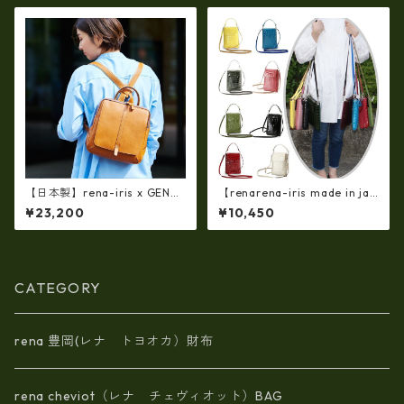
【日本製】rena-iris x GENO
【renarena-iris made in jap
VA（IMAIBAG）コラボ製品ラ
an】【日本製】牛革エナメル
¥23,200
¥10,450
ンドセルデザインM・・シュリ
クロコ・縦型お財布スマホ 2
ンクヌメ牛革・リュック ir-2
ＷＡＹポシェット ir-660
501
CATEGORY
rena 豊岡(レナ トヨオカ）財布
rena cheviot（レナ チェヴィオット）BAG