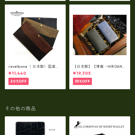
revelbona（ 日本製）国産牛
【日本製】【博庵・HIROAN】
革製・お札入れ ロングウォ
最高級牛革（ボーテッド）札
¥11,440
¥19,305
レット rl-001
入れ・長財布 ha-21535
20%OFF
35%OFF
その他の商品