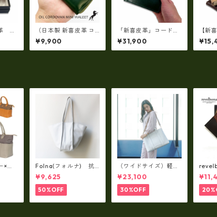
革 オ
（日本製 新喜皮革 コ
「新喜皮革」コードバ
【新
小銭入
ードバン）オイルコー
ン 二つ折り財布（コ
ード
¥9,900
¥31,900
¥15,
86N
ドバンラウンドファス
イン入れ付き）【日本
スナ
ナーミニ財布 tc-049
製】tc-0201A
ット 
0
4
ー×パ
Folna(フォルナ) 抗
（ワイドサイズ）軽
reve
y シ
菌ソフトスムースレザ
量・牛革製品・2WAY
国産
¥9,625
¥23,100
¥11,
79A
ー トートバッグ / FOL
ヌメ革トートバッグ
れ 
トL f
NA RD fo-083244
（A3サイズ/日本製）
ト rl
50%OFF
30%OFF
20%
(高収納）ir-02G