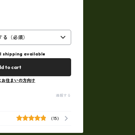
する（必須）
l shipping available
d to cart
にお住まいの方向け
通報する
(15)