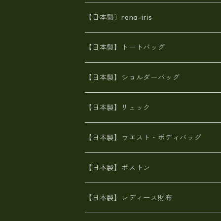
【日本製〕rena-iris
エナメル（パテント）レザー
【日本製】トートバッグ
牛革製品トート・ショルダー
火山灰染めバッグ
【日本製】ショルダーバッグ
8号帆布
牛革製品リュック
ヌメ革バッグ
漂流ロープバッグ
【日本製】リュック
豊岡製
Ａ3サイズ
6号蝋引き帆布
オイルレザー
火山灰染めバッグ
帆布
【日本製】ウエスト・ボディバッグ
8号帆布
豊岡
エナメル
財布ポシェット
牛革
帆布
【日本製】ボストン
豊岡製
がま口
牛革
日本製
リネン
オイルレザー
【日本製】レディース財布