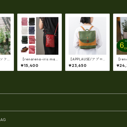
〕ソフ
【renarena-iris mad
【APPLAUSE/アプロ
【rena
巾着シ
e in japan】【日本
ーズ】レザー コンビフ
e in
¥15,400
¥23,650
¥24
fo-0
製】(総革・バージョ
ラップ リュック（日本
製】（6
ン）牛革エナメルクロ
製）ap-5012
製品
コ・縦型お財布スマ
コ・パ
ホ 2ＷＡＹポシェッ
r-6
ト ir-660-a
AG