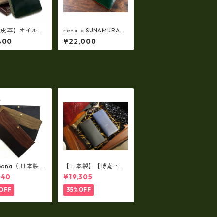
喜皮革】オイルコ
rena ｘSUNAMURA
バンラウンドファ
(スナムラ)コラボ製
400
¥22,000
ーショートウォレ
品・日本製 コードバン
日本製 tc-048
新喜皮革xレーデルオ
ガワ 二つ折り財布
（コイン入れなし・ス
リムデザイン）smir-1
006
lbona（ 日本製）
【日本製】【博庵・HI
牛革製・お札入
ROAN】最高級牛革
440
¥19,305
ロングウォレッ
（ボーテッド）札入
-001
れ・長財布 ha-2153
OFF
35%OFF
5