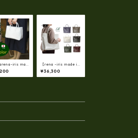
rena-iris mad
【rena -iris made in
 japan】【日本
japan】【日本製】牛
,200
¥36,300
・color)牛革
革エナメルクロコ・ 軽
・エナメルクロ
量ラージサイズ・トー
ーティバッグ i
トバッグ ir-667
63