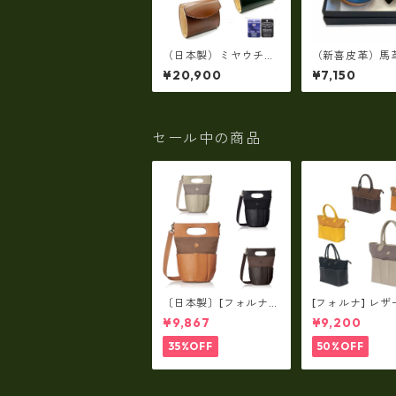
（日本製）ミヤウチコ
（新喜皮革）馬
ードバン・フラップミ
イルコードバン
¥20,900
¥7,150
ニウォレット 馬革
れ 日本製 T04
TC-002HG
セール中の商品
〔日本製〕[フォルナ]
[フォルナ] レザ
レザー×パラフィン筒
ラフィン筒型2wa
¥9,867
¥9,200
型2way シュリンクレ
ュリンクレザー×
ザー×79Aパラフィ
パラフィン トー
35%OFF
50%OFF
ン fo-259630
o-259632