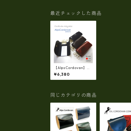
最近チェックした商品
【AlpsCordovan】コ
ードバンキーケース
¥6,380
日本製
同じカテゴリの商品