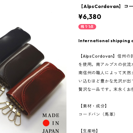
【AlpsCordovan
¥6,380
残り1点
International shipping 
【AlpsCordovan】
を使用。南アルプスの伏流
南信州の職人によって天然
い込むほど豊かな光沢が出
贅沢な一品です。末永くお
【素材・成分】
コードバン（馬革）
【生産地】