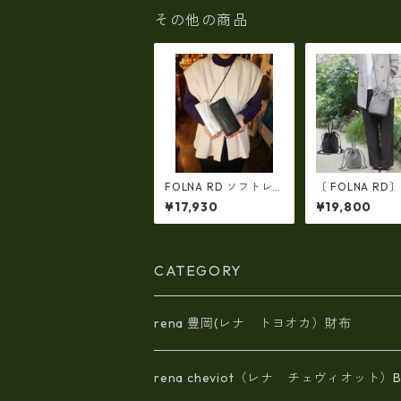
その他の商品
FOLNA RD ソフトレ
〔 FOLNA RD
ザー/ホイルレザー エ
トレザー2WAY
¥17,930
¥19,800
ンべロープ 長財布
ョルダーバッグ・
fo-2993901
83349
CATEGORY
rena 豊岡(レナ トヨオカ）財布
rena cheviot（レナ チェヴィオット）B