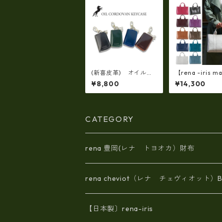
(新喜皮革) オイルコ
【rena -iris ma
ードバン製 スマート
japan】【日本
¥8,800
¥14,300
キーミニケース 日本
量☆牛革製品・
製 tt-0424
製(艶光沢調）
げトートバッグ(
イズ） ri-01a
CATEGORY
rena 豊岡(レナ トヨオカ）財布
rena cheviot（レナ チェヴィオット）B
【日本製〕rena-iris