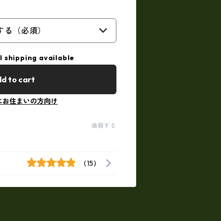
する（必須）
l shipping available
d to cart
にお住まいの方向け
通報する
(15)