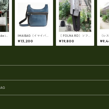
de in
IMAIBAG（イマイバッ
〔 FOLNA RD〕ソフ
（レ
製】軽
グ）GENOVA斜め掛け
トレザー2WAY巾着シ
ト）
¥13,200
¥19,800
¥9,4
ヌメ革
メッセンジャーショル
ョルダーバッグ・fo-0
イル
・手提
ダー（日本製）ri-274
83349
ッシュ
A4サ
7
MSB-1
AG