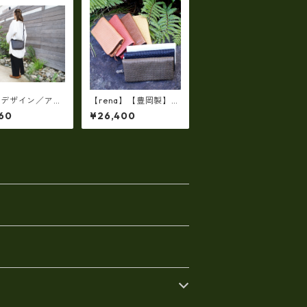
スデザイン／アル
【rena】【豊岡製】
（日本製）牛革オ
（7color）佐賀牛革
60
¥26,400
シュリンク サコ
（素上げメッシュタイ
 ショルダー A
プ）オイルレザーラウ
329
ンドファスナー 長財布
【FB-0072】5/color