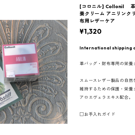
[コロニル] Collon
養クリーム アニリンクリ
布用レザーケア
¥1,320
International shipping 
革バッグ・財布専用の栄養
スムースレザー製品の自然
維持するための保護・栄養
アロエヴェラエキス配合。
□お手入れガイド