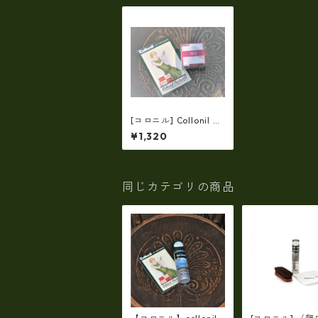
[コロニル] Collonil
革バッグ・財布専用
¥1,320
保護・栄養クリーム ア
ニリンクリーム【co-2
2】 バッグ・財布用
レザーケア
同じカテゴリの商品