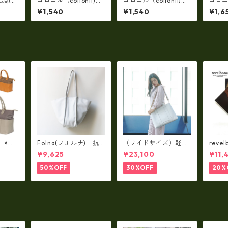
爬虫類皮
コロニル（collonil)皮
コロニル（collonil)
コロニル
ト）防
革製品用（除菌消毒）
靴裏など除菌効果・サ
ィル
¥1,540
¥1,540
¥1,6
キゾチッ
ハイジーンフォーム
ニタイザーアルコール
ダミ
ml ク
co-hf1
濃度91％の除菌スプレ
合身の
ネー
ーco-st1
-VS1
ツヤ出し
バッグ
ー×パ
Folna(フォルナ) 抗
（ワイドサイズ）軽
reve
y シ
菌ソフトスムースレザ
量・牛革製品・2WAY
国産
¥9,625
¥23,100
¥11,
79A
ー トートバッグ / FOL
ヌメ革トートバッグ
れ 
トL f
NA RD fo-083244
（A3サイズ/日本製）
ト rl
50%OFF
30%OFF
20%
(高収納）ir-02G