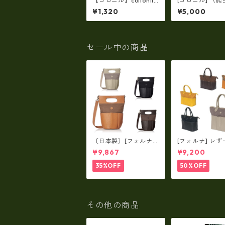
【コロニル】collonil
[コロニル] （
シャンプーダイレク
革お手入れセッ
¥1,320
¥5,000
ト（革用クリーナー）
水スプレー エ
お手入れgoods co-1
クスプレー 200
6
ロコダイル・ス
ク・リザード 
防水性効果 靴 
セール中の商品
小物
〔日本製〕[フォルナ]
[フォルナ] レザ
レザー×パラフィン筒
ラフィン筒型2wa
¥9,867
¥9,200
型2way シュリンクレ
ュリンクレザー×
ザー×79Aパラフィ
パラフィン トー
35%OFF
50%OFF
ン fo-259630
o-259632
その他の商品