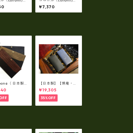
（collonil)ウ
コロニル（collonil)バ
スストップ・マカ
ッグ・財布用 レザーケ
50
¥7,370
アナッツオイル配
ア・オリジナルセット
回り除菌に co
re-060
lbona（ 日本製）
【日本製】【博庵・HI
牛革製・お札入
ROAN】最高級牛革
440
¥19,305
ロングウォレッ
（ボーテッド）札入
-001
れ・長財布 ha-2153
OFF
35%OFF
5