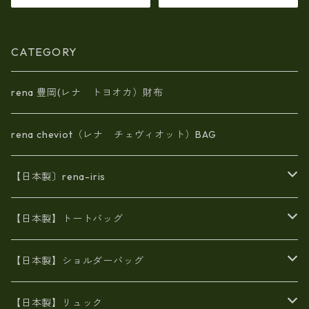
革(5175)
CATEGORY
rena 豊岡(レナ トヨオカ）財布
rena cheviot（レナ チェヴィオット）BAG
【日本製〕rena-iris
エナメル（パテント）レザー
【日本製】トートバッグ
牛革製品トート・ショルダー
火山灰染めバッグ
【日本製】ショルダーバッグ
8号帆布
牛革製品リュック
ヌメ革バッグ
漂流ロープバッグ
【日本製】リュック