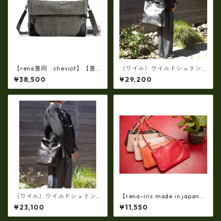
【rena豊岡 cheviot】【豊
（ワイル）ワイルドシュリン
岡製・火山灰+松墨手染め】8
クレザー2WAYショルダーバッ
¥38,500
¥29,200
号帆布・口折り斜め掛けショ
グ XL（日本製）RM-210452
ルダー FB-103
（ワイル）ワイルドシュリン
【rena-iris made in japan】
クレザー2WAYショルダーバッ
【日本製】（10color）素上
¥23,100
¥11,550
グ（日本製）RM-210451
げ・オイルレザー ポシェッ
ト・ミニショルダーバッグ r