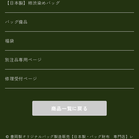
革小物・財布【日本製】メンズ レディース
【日本製】柿渋染めバッグ
【日本製】メンズ 財布 アザラシ革(シールスキン)
バッグ備品
福袋
別注品専用ページ
修理受付ページ
商品一覧に戻る
© 豊岡製オリジナルバッグ製造販売【日本製・バッグ財布 専門店】レ