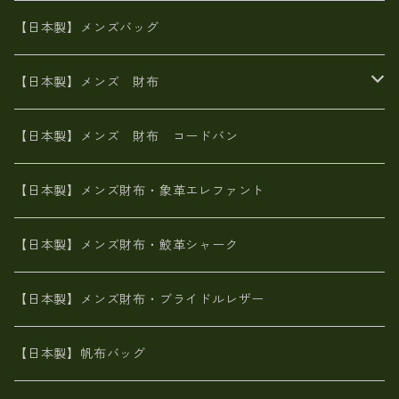
山羊革
オーストリッチ
革友禅染め
ヌメ革
財布ショルダー
財布・小物
【日本製】メンズバッグ
イタリアンレザー
イタリアンレザー
革西陣織り
革友禅染め
ヌメ革
がま口財布
【日本製】メンズ 財布
ヌメ革
山羊革
エゾ鹿革
栃木レザー
革友禅染め
火山灰染め
象革エレファント【日本製】メンズ 財布
【日本製】メンズ 財布 コードバン
メタリック
ピッグスキン
山羊革
山羊革
名刺入れ・キーケース、他
鮫革シャーク【日本製】メンズ 財布
【日本製】メンズ財布・象革エレファント
革友禅染め
ダチョウ革
メタリック
ブライドルレザー【日本製】メンズ 財布
【日本製】メンズ財布・鮫革シャーク
ポーテッド
メタリック
ポニー革
MAISON de HIROAN 【日本製】メンズ 財布
【日本製】メンズ財布・ブライドルレザー
神鍋山火山灰手染め
カンガルー革
栃木レザー 【日本製】メンズ 財布
【日本製】帆布バッグ
鹿革