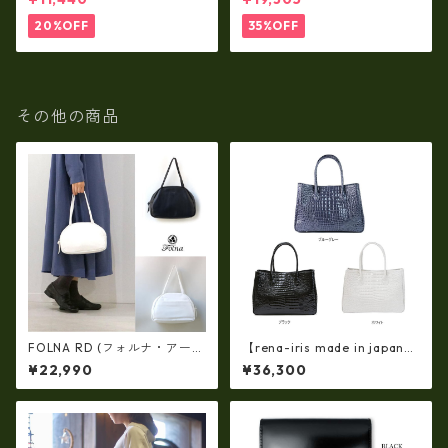
レット rl-001
入れ・長財布 ha-21535
20%OFF
35%OFF
その他の商品
FOLNA RD (フォルナ・アール
【rena-iris made in japan】
ディー)ソフトレザー ボストン
【日本製】牛革エナメルクロ
¥22,990
¥36,300
バッグ (M-SIZE) FOLNA RDLI
コ 軽量ラージサイズ・トート
NE fo-083258
バッグ ir-674