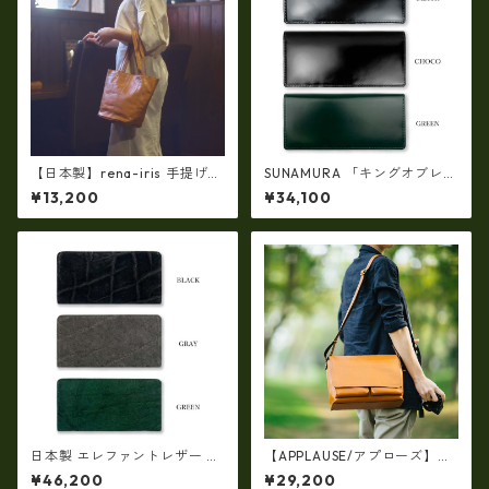
【日本製】rena-iris 手提げト
SUNAMURA 「キングオブレザ
ート柔らかい素上げ姫路レザ
ー」、「革のダイヤモンド」
¥13,200
¥34,100
ー・ソフトオイルレザー ハ
高級レザー コードバン 長札入
ンドトート rn-29
れ・長財布(日本製) ly-1000
日本製 エレファントレザー ×
【APPLAUSE/アプローズ】OT
姫路レザー ラウンドファスナ
ONANO series レザー フラッ
¥46,200
¥29,200
ーロングウォレット長財布 本
プ ショルダーバッグ Lサイズ