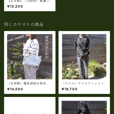
【日本製】（7color）軽量シ
ュリンク牛革製品・斜めがけ
¥13,200
ショルダー(旅行に最適）ir-25
同じカテゴリの商品
〔日本製〕備長炭染め帆布
（ワイル）ワイルドシュリン
（倉敷帆布・タケヤリ社製）
クレザー2WAYショルダーバッ
¥16,500
¥18,700
ユニセックス2WAYショルダー
グ ・スマートサイズ（日本
トート LY-120190
製）RM-210455