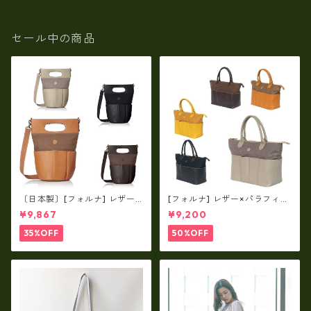
n-301
セール中の商品
〔日本製〕[フォルナ] レザー×
[フォルナ] レザー×パラフィン
パラフィン筒型2way シュリン
筒型2way シュリンクレザー×
¥9,867
¥9,200
クレザー×79Aパラフィン fo
79Aパラフィン トートL fo-2
-259630
59632
35%OFF
50%OFF