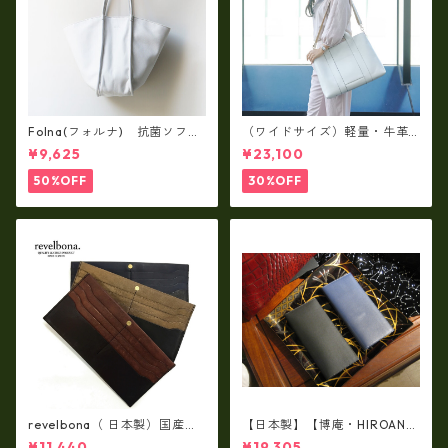
Folna(フォルナ) 抗菌ソフト
（ワイドサイズ）軽量・牛革
スムースレザー トートバッグ
製品・2WAYヌメ革トートバッ
¥9,625
¥23,100
/ FOLNA RD fo-083244
グ（A3サイズ/日本製）(高収
納）ir-02G
50%OFF
30%OFF
revelbona（ 日本製）国産牛
【日本製】【博庵・HIROAN】
革製・お札入れ ロングウォ
最高級牛革（ボーテッド）札
¥11,440
¥19,305