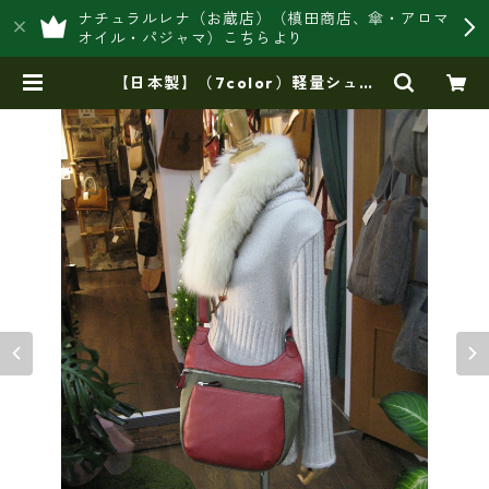
ナチュラルレナ（お蔵店）（槙田商店、傘・アロマ
オイル・パジャマ）こちらより
【日本製】（7color）軽量シュリ
ンク牛革製品・斜めがけショルダー
(旅行に最適）ir-25 | 豊岡製オリジ
ナルバッグ製造販売【日本製・バッ
グ財布 専門店】レナ ジャパンメ
イド ショップ