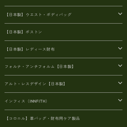
豊岡製
Ａ3サイズ
6号蝋引き帆布
オイルレザー
火山灰染めバッグ
帆布
【日本製】ウエスト・ボディバッグ
8号帆布
豊岡
エナメル
財布ポシェット
牛革
帆布
【日本製】ボストン
豊岡製
がま口
牛革
日本製
リネン
オイルレザー
【日本製】レディース財布
メタリック
メタリック
スエード
６号蝋引き帆布
二つ折り財布
フォルナ・アンチフォルム【日本製】
豊岡製品
がま口財布
エナメルクロコ
長財布
BAG
アルト・レスデザイン【日本製】
スペインレザー
がま口
スペインレザー
L字ファスナー財布
財布・小物
BAG
インフィス（INNFITH）
革友禅染め
斜め掛け
佐賀牛革
スペインレザー
ポーチ
財布・小物
BAG
【コロニル】革バッグ・財布用ケア製品