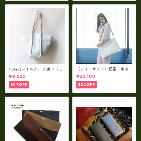
Folna(フォルナ) 抗菌ソフト
（ワイドサイズ）軽量・牛革
スムースレザー トートバッグ
製品・2WAYヌメ革トートバッ
¥9,625
¥23,100
/ FOLNA RD fo-083244
グ（A3サイズ/日本製）(高収
納）ir-02G
50%OFF
30%OFF