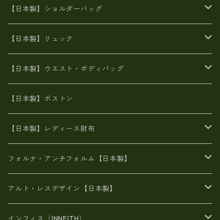
牛革製品トート・ショルダー
火山灰染めバッグ
【日本製】ショルダーバッグ
8号帆布
牛革製品リュック
ヌメ革バッグ
漂流ロープバッグ
【日本製】リュック
豊岡製
Ａ3サイズ
6号蝋引き帆布
オイルレザー
火山灰染めバッグ
帆布
【日本製】ウエスト・ボディバッグ
8号帆布
豊岡
エナメル
財布ポシェット
牛革
帆布
【日本製】ボストン
豊岡製
がま口
牛革
日本製
リネン
オイルレザー
【日本製】レディース財布
メタリック
メタリック
スエード
６号蝋引き帆布
二つ折り財布
フォルナ・アンチフォルム【日本製】
豊岡製品
がま口財布
エナメルクロコ
長財布
BAG
アルト・レスデザイン【日本製】
スペインレザー
がま口
スペインレザー
L字ファスナー財布
財布・小物
BAG
インフィス（INNFITH）