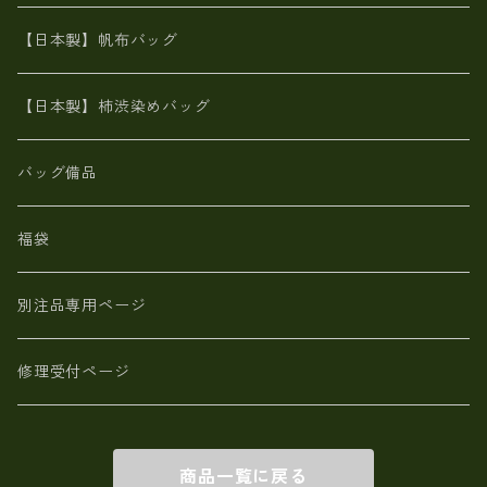
神鍋山火山灰手染め
カンガルー革
栃木レザー 【日本製】メンズ 財布
【日本製】帆布バッグ
鹿革
革小物・財布【日本製】メンズ レディース
【日本製】柿渋染めバッグ
【日本製】メンズ 財布 アザラシ革(シールスキン)
バッグ備品
福袋
別注品専用ページ
修理受付ページ
商品一覧に戻る