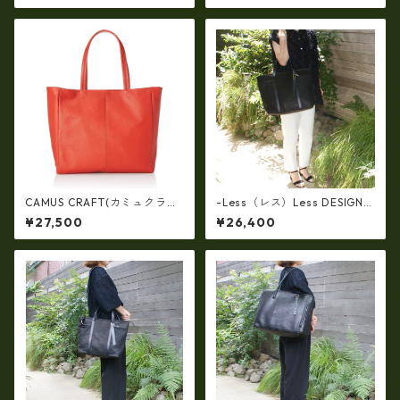
バッグ(軽量430ｇ）ir-662-al
（イタリアンレザー）ri-5153
l
| 日本製, 国産品, イタリアンレ
ザー使用, ショルダー対応, ト
ートバッグ、バケツ、牛革、
収納、プレゼント
CAMUS CRAFT(カミュクラフ
-Less（レス）Less DESIGN
ト) ビジネスバッグ トートバ
(レスデザイン)Scarred Textu
¥27,500
¥26,400
ッグ 日本製 撥水 軽量 ユニセ
re（牛革）斜め掛け＆多機能
ックス cc-2703
トート（L/SIZE） LMSB-0514