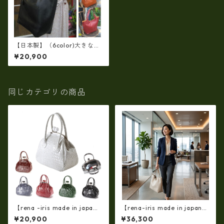
【日本製】（6color)大きな荷
物も楽に収納・牛革トートバ
¥20,900
ッグ（縦型/バケツ）ir-06
同じカテゴリの商品
【rena -iris made in japa
【rena-iris made in japan】
n】【日本製】(限定品)牛革製
【国産品】ソフトシュリンク
¥20,900
¥36,300
品・エナメルクロコ☆ガマ口
革ショルダートートバッグ