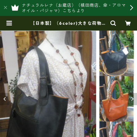
ナチュラルレナ（お蔵店）（槙田商店、傘・アロマ
オイル・パジャマ）こちらより
【日本製】（6color)大きな荷物も
楽に収納・牛革トートバッグ（縦型/
バケツ）ir-06 | 豊岡製オリジナル
バッグ製造販売【日本製・バッグ財
布 専門店】レナ ジャパンメイ
ド ショップ