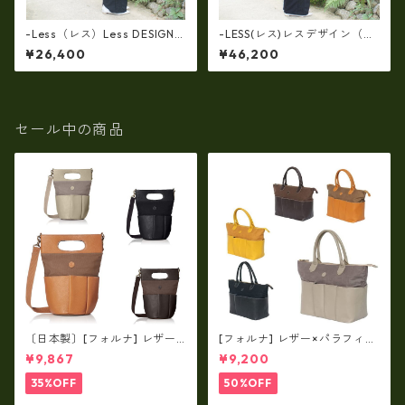
-Less（レス）Less DESIGN
-LESS(レス)レスデザイン（牛
(レスデザイン)Scarred Textu
革）トート＆クラッチで使え
¥26,400
¥46,200
re（牛革）斜め掛け＆多機能
る(両面・同一仕様！）大口開
トート（L/SIZE） LMSB-0514
口ボストン LMSB-0506
セール中の商品
〔日本製〕[フォルナ] レザー×
[フォルナ] レザー×パラフィン
パラフィン筒型2way シュリン
筒型2way シュリンクレザー×
¥9,867
¥9,200
クレザー×79Aパラフィン fo
79Aパラフィン トートL fo-2
-259630
59632
35%OFF
50%OFF