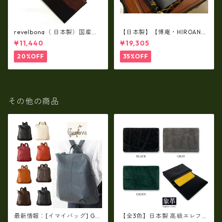
revelbona（ 日本製）国産牛
【日本製】【博庵・HIROAN】
革製・お札入れ ロングウォ
最高級牛革（ボーテッド）札
¥11,440
¥19,305
レット rl-001
入れ・長財布 ha-21535
20%OFF
35%OFF
その他の商品
最新情報：[イマイバッグ] GE
【全3色】日本製 高級エレファ