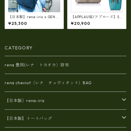
【日本製】rena-iris x GENO
【APPLAUSE/アプローズ】SA
VA（IMAIBAG）コラボ製品ラ
FARI series 型押し クロコ レ
¥25,300
¥20,900
ンドセルデザイン・シュリン
ザー トート ap-3739
クヌメ牛革・リュック（A4/si
ze）ir-2502
CATEGORY
rena 豊岡(レナ トヨオカ）財布
rena cheviot（レナ チェヴィオット）BAG
【日本製〕rena-iris
エナメル（パテント）レザー
【日本製】トートバッグ