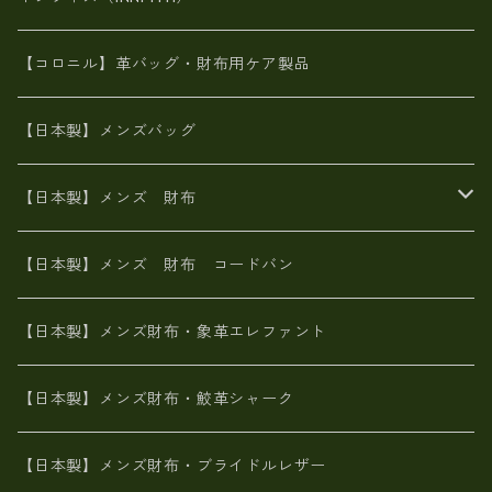
革友禅染め
斜め掛け
佐賀牛革
スペインレザー
ポーチ
財布・小物
BAG
【コロニル】革バッグ・財布用ケア製品
山羊革
オーストリッチ
革友禅染め
ヌメ革
財布ショルダー
財布・小物
【日本製】メンズバッグ
イタリアンレザー
イタリアンレザー
革西陣織り
革友禅染め
ヌメ革
がま口財布
【日本製】メンズ 財布
ヌメ革
山羊革
エゾ鹿革
栃木レザー
革友禅染め
火山灰染め
象革エレファント【日本製】メンズ 財布
【日本製】メンズ 財布 コードバン
メタリック
ピッグスキン
山羊革
山羊革
名刺入れ・キーケース、他
鮫革シャーク【日本製】メンズ 財布
【日本製】メンズ財布・象革エレファント
革友禅染め
ダチョウ革
メタリック
ブライドルレザー【日本製】メンズ 財布
【日本製】メンズ財布・鮫革シャーク
ポーテッド
メタリック
ポニー革
MAISON de HIROAN 【日本製】メンズ 財布
【日本製】メンズ財布・ブライドルレザー