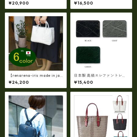
NOVA 日本製 牛革リュック レ
ントレザー × 姫路レザー 名刺
¥20,900
¥16,500
ザー リュック レディースリュ
入れ カードケース 本革 リアル
ック im-2670
レザー(5172ur)
【renarena-iris made in jap
日本製 高級エレファントレザ
an】【日本製】（6・color)牛
ー × 姫路レザー ラウンドファ
¥24,200
¥15,400
革製品・エナメルクロコ・パ
スナーコインケース 小銭入れ
ーティバッグ ir-663
本革(5177)