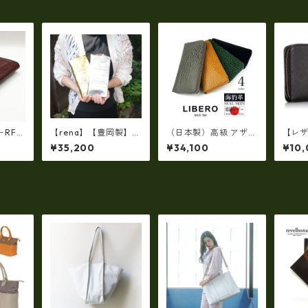
ーRFロ
【rena】【豊岡製】◇
（日本製）高級 アザラ
【レ
 イギ
純金箔革製品・限定生
シ革（シールスキン）
ルダ
¥35,200
¥34,100
¥10
ルレザ
産☆スペイン牛革（仔
× 姫路レザー ラウンド
ムウ
03H
牛革）手絞り＆オイル
ファスナー長財布 ロン
ス小物】
レザー長財布 rj－007
グウォレット ir-1400
1【国産品】