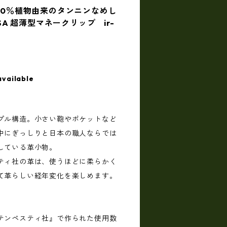
100％植物由来のタンニンなめし
RSA 超薄型マネークリップ ir-
available
プル構造。小さい鞄やポケットなど
中にぎっしりと日本の職人ならでは
している革小物。
ティ社の革は、使うほどに柔らかく
て革らしい経年変化を楽しめます。
テンペスティ社』で作られた使用数