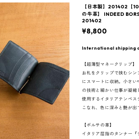
【日本製】201402【
の牛革】 INDEED BO
201402
¥8,800
International shipping 
【超薄型マネークリップ】
お札をクリップで挟むシン
にスマートに収納。小さい
の技術と細かい仕事が凝縮
使用するイタリアテンペス
こなれ、色に深みと艶が出
【ボルサの革】
イタリア屈指のタンナー『