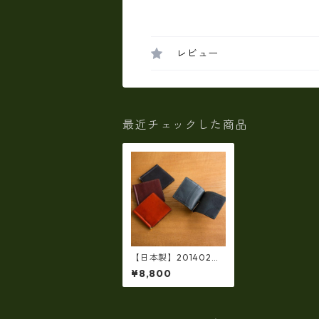
レビュー
最近チェックした商品
【日本製】201402【1
00％植物由来のタン
¥8,800
ニンなめしの牛革】 IN
DEED BORSA 超薄型
マネークリップ ir-2
01402