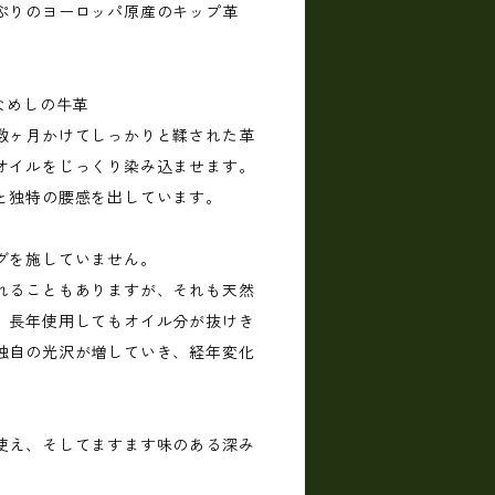
ぷりのヨーロッパ原産のキップ革
なめしの牛革
数ヶ月かけてしっかりと鞣された革
オイルをじっくり染み込ませます。
と独特の腰感を出しています。
グを施していません。
れることもありますが、それも天然
。長年使用してもオイル分が抜けき
独自の光沢が増していき、経年変化
使え、そしてますます味のある深み