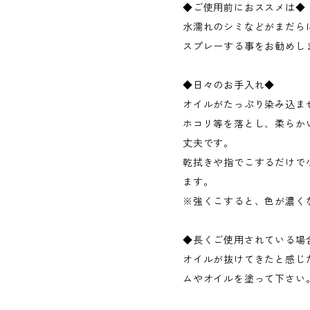
◆ご使用前におススメは◆
水濡れのシミなどがまだら
スプレーする事をお勧めし
◆日々のお手入れ◆
オイルがたっぷり染み込ま
ホコリ等を落とし、柔らか
丈夫です。
乾拭きや指でこするだけで
ます。
※強くこすると、色が濃く
◆長くご使用されている場
オイルが抜けてきたと感じ
ムやオイルを塗って下さい