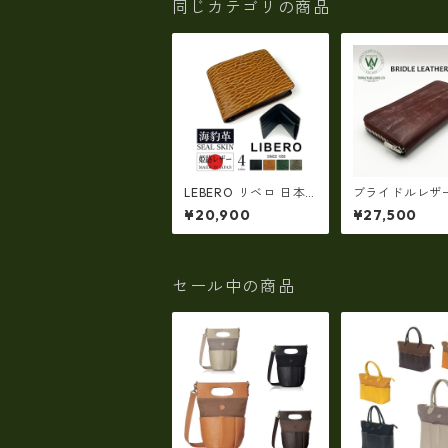
同じカテゴリの商品
LEBERO リベロ 日本
ブライドルレザ
製 高級 アザラシ革(シ
ングウォレット
¥20,900
¥27,500
ールスキン)× 姫路レザ
リス産ブライド
ー 二つ折り財布(ly140
ー 日本製 tc-0
1)
G
セール中の商品