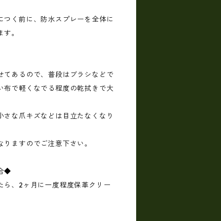
につく前に、防水スプレーを全体に
ます。
せてあるので、普段はブラシなどで
い布で軽くなでる程度の乾拭きで大
小さな爪キズなどは目立たなくなり
なりますのでご注意下さい。
合◆
たら、2ヶ月に一度程度保革クリー
。