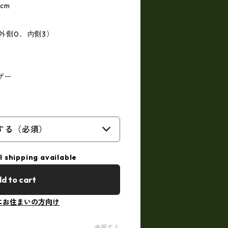
cm
外側0、内側3）
ザー
する（必須）
l shipping available
d to cart
にお住まいの方向け
通報する