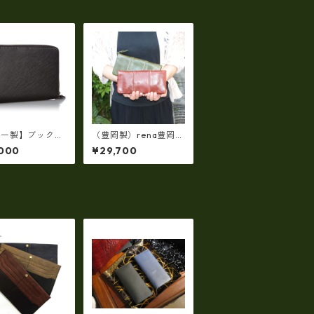
ザー製】ブックホ
（豊岡製）rena豊岡
ー付マルチシステ
サスティナブルレザ
,000
¥29,700
ォレット【ビジネ
ー・レッザボタニカ 牛
ew-21545
革ラウンドファスナー
長財布 rt-030