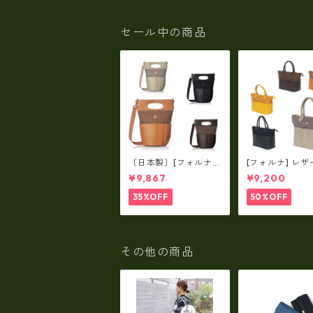
セックス cc-2702
セックス cc-27
セール中の商品
〔日本製〕[フォルナ]
[フォルナ] レザ
レザー×パラフィン筒
ラフィン筒型2wa
¥9,867
¥9,200
型2way シュリンクレ
ュリンクレザー×
ザー×79Aパラフィ
パラフィン トー
35%OFF
50%OFF
ン fo-259630
o-259632
その他の商品