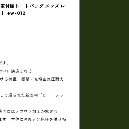
革付属トートバッグ メンズ レ
 ew-012
です。
の中に鋳込まれる
受ける荷重・衝撃・充填空気圧耐え
用して織られた新素材「ビートテッ
表面にはテフロン加工が施され
ます。本体に強度と発色性を併せ持