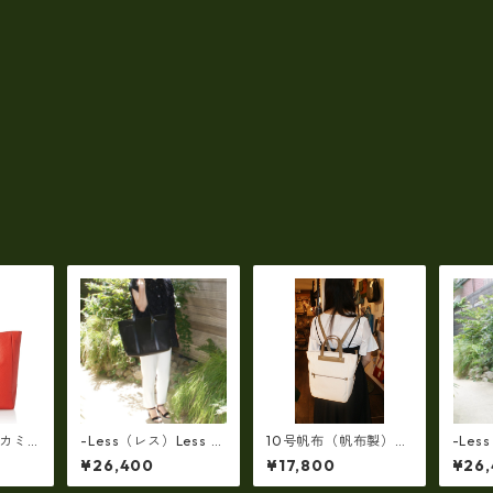
(カミ
-Less（レス）Less D
10号帆布（帆布製）M
-Les
ジネス
ESIGN(レスデザイン)S
a h L 革コンビ・リュ
ESIG
¥26,400
¥17,800
¥26
ッグ
carred Texture（牛
ック 7M2-1144
carre
 ユニ
革）斜め掛け＆多機能
革）