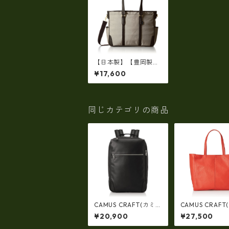
【日本製】【豊岡製】
牛革付属トートバッグ
¥17,600
メンズ レディース 軽
量【ビジネス】 ew-01
2
同じカテゴリの商品
CAMUS CRAFT(カミ
CAMUS CRAFT
ュクラフト) ビジネス
ュクラフト) ビ
¥20,900
¥27,500
バッグ リュックサック
バッグ トートバ
日本製 撥水 軽量 ユニ
日本製 撥水 軽量