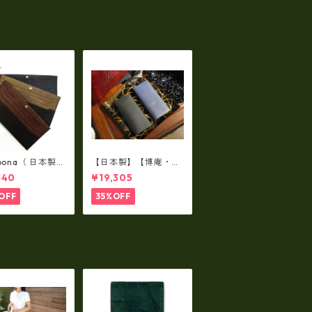
L/SIZE） LMS
バッグ メンズ 薄型
4
【ビジネス】メンズウ
エストバッグ ew-221
02-BK
lbona（ 日本製）
【日本製】【博庵・HI
牛革製・お札入
ROAN】最高級牛革
440
¥19,305
ロングウォレッ
（ボーテッド）札入
-001
れ・長財布 ha-2153
OFF
35%OFF
5