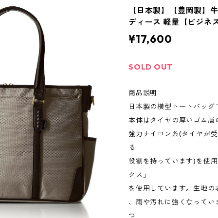
【日本製】【豊岡製】牛
ディース 軽量【ビジネス】
¥17,600
SOLD OUT
商品説明
日本製の横型トートバッグ
本体はタイヤの厚いゴム層
強力ナイロン糸(タイヤが
る
役割を持っています)を使
クス」
を使用しています。生地の
、雨や汚れに強くなってい
つ