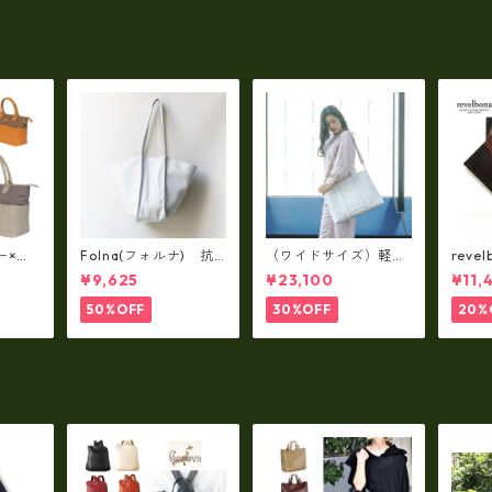
03
トート（L/SIZE） LMS
トート（
B-0514
B-051
ー×パ
Folna(フォルナ) 抗
（ワイドサイズ）軽
reve
y シ
菌ソフトスムースレザ
量・牛革製品・2WAY
国産
¥9,625
¥23,100
¥11,
79A
ー トートバッグ / FOL
ヌメ革トートバッグ
れ 
トL f
NA RD fo-083244
（A3サイズ/日本製）
ト rl
50%OFF
30%OFF
20%
(高収納）ir-02G