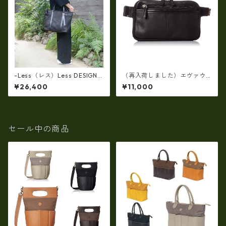
-Less（レス）Less DESIGN
（再入荷しました）エヴァウ
(レスデザイン)Scarred Textu
ィン EVERWIN 日本製 【日本
¥26,400
¥11,000
re（牛革）斜め掛け＆多機能
製】【レザー】ウェストボデ
トート（L/SIZE） LMSB-0514
ィバッグ メンズ 薄型【ビジネ
ス】メンズウエストバッグ ew
-22102-BK
セール中の商品