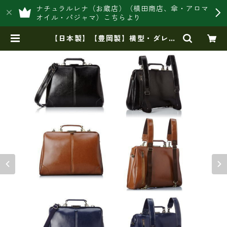
ナチュラルレナ（お蔵店）（槙田商店、傘・アロマ
オイル・パジャマ）こちらより
【日本製】【豊岡製】横型・ダレス
バッグ 3WAY リュック（Lサイズ）
【ビジネス】ew-011 | 豊岡製オリ
ジナルバッグ製造販売【日本製・バ
ッグ財布 専門店】レナ ジャパン
メイド ショップ