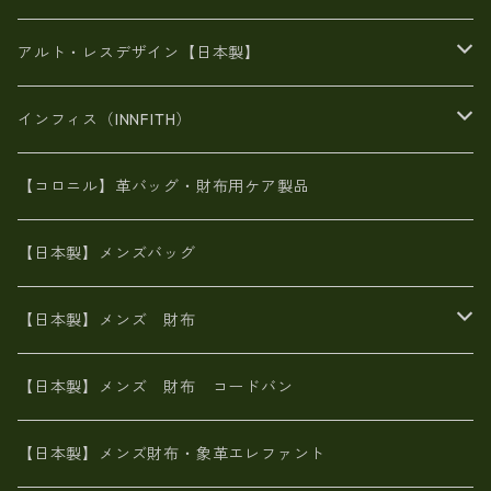
豊岡製品
がま口財布
エナメルクロコ
長財布
BAG
アルト・レスデザイン【日本製】
スペインレザー
がま口
スペインレザー
L字ファスナー財布
財布・小物
BAG
インフィス（INNFITH）
革友禅染め
斜め掛け
佐賀牛革
スペインレザー
ポーチ
財布・小物
BAG
【コロニル】革バッグ・財布用ケア製品
山羊革
オーストリッチ
革友禅染め
ヌメ革
財布ショルダー
財布・小物
【日本製】メンズバッグ
イタリアンレザー
イタリアンレザー
革西陣織り
革友禅染め
ヌメ革
がま口財布
【日本製】メンズ 財布
ヌメ革
山羊革
エゾ鹿革
栃木レザー
革友禅染め
火山灰染め
象革エレファント【日本製】メンズ 財布
【日本製】メンズ 財布 コードバン
メタリック
ピッグスキン
山羊革
山羊革
名刺入れ・キーケース、他
鮫革シャーク【日本製】メンズ 財布
【日本製】メンズ財布・象革エレファント
革友禅染め