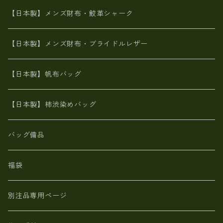
ダチョウ革
メタリック
ブライドルレザー【日本製】メンズ 財布
【日本製】メンズ財布・鮫革シャーク
ポーテッド
メタリック
ポニー革
MAISON de HIROAN 【日本製】メンズ 財布
【日本製】メンズ財布・ブライドルレザー
神鍋山火山灰手染め
カンガルー革
栃木レザー 【日本製】メンズ 財布
【日本製】帆布バッグ
鹿革
革小物・財布【日本製】メンズ レディース
【日本製】柿渋染めバッグ
【日本製】メンズ 財布 アザラシ革(シールスキン)
バッグ備品
福袋
別注品専用ページ