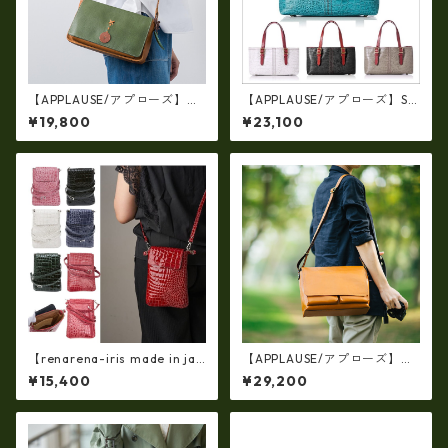
【APPLAUSE/アプローズ】レ
【APPLAUSE/アプローズ】SA
ザー コンビ リーフショルダ
FARI series 型押し クロコ レ
¥19,800
¥23,100
ー（日本製）ap-5010
ザー ワイド トート
【renarena-iris made in jap
【APPLAUSE/アプローズ】OT
an】【日本製】(総革・バージ
ONANO series レザー フラッ
¥15,400
¥29,200
ョン）牛革エナメルクロコ・
プ ショルダーバッグ Lサイズ
縦型お財布スマホ 2ＷＡＹポ
シェット ir-660-a