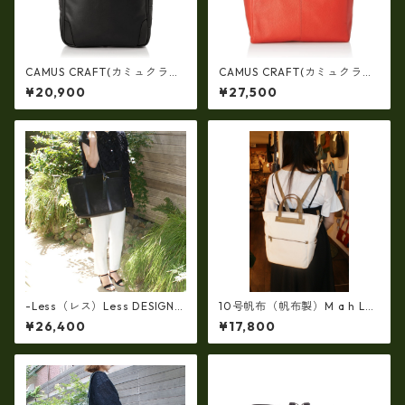
CAMUS CRAFT(カミュクラフ
CAMUS CRAFT(カミュクラフ
ト) ビジネスバッグ リュック
ト) ビジネスバッグ トートバ
¥20,900
¥27,500
サック 日本製 撥水 軽量 ユニ
ッグ 日本製 撥水 軽量 ユニセ
セックス cc-2702
ックス cc-2703
-Less（レス）Less DESIGN
10号帆布（帆布製）M a h L
(レスデザイン)Scarred Textu
革コンビ・リュック 7M2-11
¥26,400
¥17,800
re（牛革）斜め掛け＆多機能
44
トート（L/SIZE） LMSB-0514