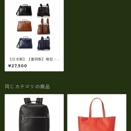
【日本製】【豊岡製】横型・
ダレスバッグ 3WAY リュック
¥27,500
（Lサイズ）【ビジネス】ew-
011
同じカテゴリの商品