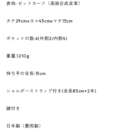
表地: ゼットカーフ（高級合成皮革）
タテ29cmxヨコ45cmxマチ15cm
ポケットの数:6(外側2/内側4)
重量:1210g
持ち手の全長:15cm
ショルダーストラップ付き(全長85cm×2本)
鍵付き
日本製（豊岡製）