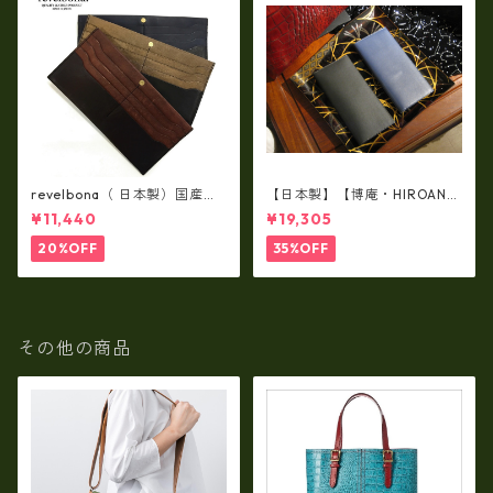
revelbona（ 日本製）国産牛
【日本製】【博庵・HIROAN】
革製・お札入れ ロングウォ
最高級牛革（ボーテッド）札
¥11,440
¥19,305
レット rl-001
入れ・長財布 ha-21535
20%OFF
35%OFF
その他の商品