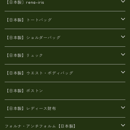
【日本製〕rena-iris
エナメル（パテント）レザー
【日本製】トートバッグ
牛革製品トート・ショルダー
火山灰染めバッグ
【日本製】ショルダーバッグ
8号帆布
牛革製品リュック
ヌメ革バッグ
漂流ロープバッグ
【日本製】リュック
豊岡製
Ａ3サイズ
6号蝋引き帆布
オイルレザー
火山灰染めバッグ
帆布
【日本製】ウエスト・ボディバッグ
8号帆布
豊岡
エナメル
財布ポシェット
牛革
帆布
【日本製】ボストン
豊岡製
がま口
牛革
日本製
リネン
オイルレザー
【日本製】レディース財布
メタリック
メタリック
スエード
６号蝋引き帆布
二つ折り財布
フォルナ・アンチフォルム【日本製】