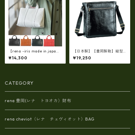
【rena -iris made in japa
【日本製】【豊岡製鞄】縦型
n】【日本製】軽量☆牛革製
ショルダーバッグ メンズ 上質
¥14,300
¥19,250
品・ヌメ革製・手提げトート
な牛革を使った大人の本革メ
バッグ(A4サイズ） ir-01
ンズショルダー bz-16453
CATEGORY
rena 豊岡(レナ トヨオカ）財布
rena cheviot（レナ チェヴィオット）BAG