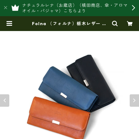
ナチュラルレナ（お蔵店）（槙田商店、傘・アロマ
オイル・パジャマ）こちらより
Folna （フォルナ）栃木レザー フ
ラップ長財布 / No.2993893 | 豊岡
製オリジナルバッグ製造販売【日本
製・バッグ財布 専門店】レナ ジ
ャパンメイド ショップ