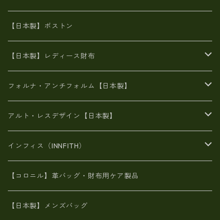
8号帆布
豊岡
エナメル
財布ポシェット
牛革
帆布
【日本製】ボストン
豊岡製
がま口
牛革
日本製
リネン
オイルレザー
【日本製】レディース財布
メタリック
メタリック
スエード
６号蝋引き帆布
二つ折り財布
フォルナ・アンチフォルム【日本製】
豊岡製品
がま口財布
エナメルクロコ
長財布
BAG
アルト・レスデザイン【日本製】
スペインレザー
がま口
スペインレザー
L字ファスナー財布
財布・小物
BAG
インフィス（INNFITH）
革友禅染め
斜め掛け
佐賀牛革
スペインレザー
ポーチ
財布・小物
BAG
【コロニル】革バッグ・財布用ケア製品
山羊革
オーストリッチ
革友禅染め
ヌメ革
財布ショルダー
財布・小物
【日本製】メンズバッグ