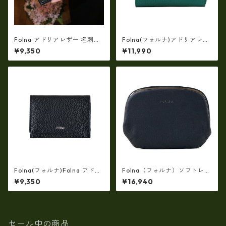
Folna アドリアレザー 名刺入
Folna(フォルナ)アドリアレザ
れ・カードケース / No.29939
ー フラグメントケース ・FOL
¥9,350
¥11,990
09
NA fo-2993910
Folna(フォルナ)Folna アドリ
Folna（フォルナ）ソフトレザ
アレザー 名刺入れ・カードケ
ーショート天溝薄マチ・がま
¥9,350
¥16,940
ース FOLNA fo-2993909
口長財布(牛革製・日本製）fo
-2993877
セール中の商品