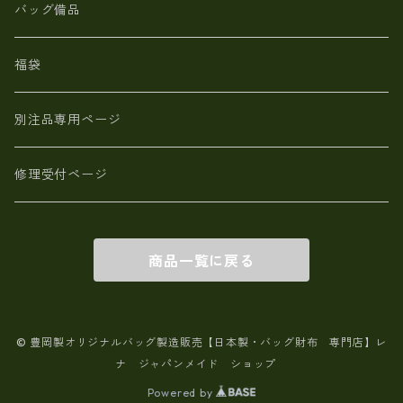
【日本製】メンズ 財布 アザラシ革(シールスキン)
バッグ備品
福袋
別注品専用ページ
修理受付ページ
商品一覧に戻る
© 豊岡製オリジナルバッグ製造販売【日本製・バッグ財布 専門店】レ
ナ ジャパンメイド ショップ
Powered by