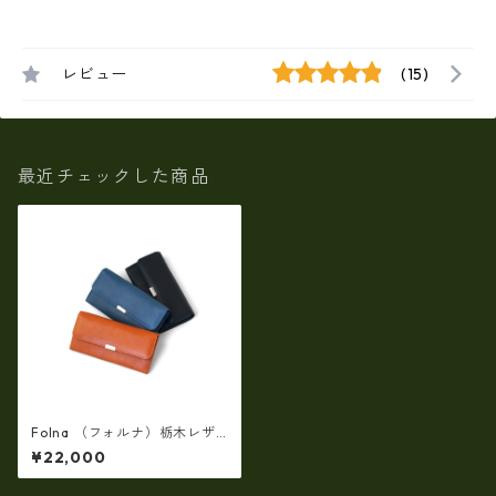
レビュー
(15)
最近チェックした商品
Folna （フォルナ）栃木レザ
ー フラップ長財布 / No.29938
¥22,000
93