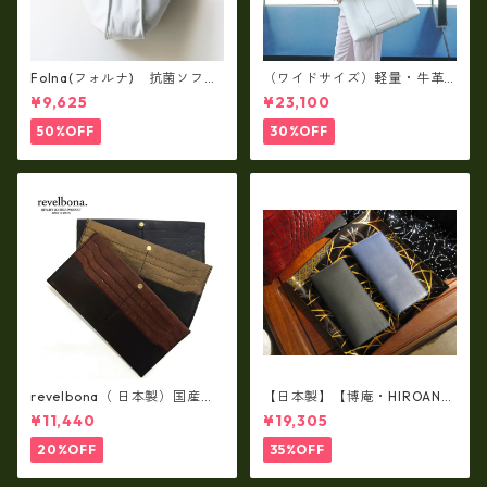
Folna(フォルナ) 抗菌ソフト
（ワイドサイズ）軽量・牛革
スムースレザー トートバッグ
製品・2WAYヌメ革トートバッ
¥9,625
¥23,100
/ FOLNA RD fo-083244
グ（A3サイズ/日本製）(高収
納）ir-02G
50%OFF
30%OFF
revelbona（ 日本製）国産牛
【日本製】【博庵・HIROAN】
革製・お札入れ ロングウォ
最高級牛革（ボーテッド）札
¥11,440
¥19,305
レット rl-001
入れ・長財布 ha-21535
20%OFF
35%OFF