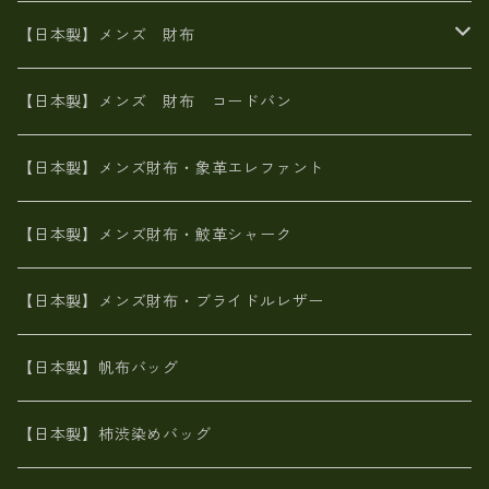
イタリアンレザー
イタリアンレザー
革西陣織り
革友禅染め
ヌメ革
がま口財布
【日本製】メンズ 財布
ヌメ革
山羊革
エゾ鹿革
栃木レザー
革友禅染め
火山灰染め
象革エレファント【日本製】メンズ 財布
【日本製】メンズ 財布 コードバン
メタリック
ピッグスキン
山羊革
山羊革
名刺入れ・キーケース、他
鮫革シャーク【日本製】メンズ 財布
【日本製】メンズ財布・象革エレファント
革友禅染め
ダチョウ革
メタリック
ブライドルレザー【日本製】メンズ 財布
【日本製】メンズ財布・鮫革シャーク
ポーテッド
メタリック
ポニー革
MAISON de HIROAN 【日本製】メンズ 財布
【日本製】メンズ財布・ブライドルレザー
神鍋山火山灰手染め
カンガルー革
栃木レザー 【日本製】メンズ 財布
【日本製】帆布バッグ
鹿革
革小物・財布【日本製】メンズ レディース
【日本製】柿渋染めバッグ