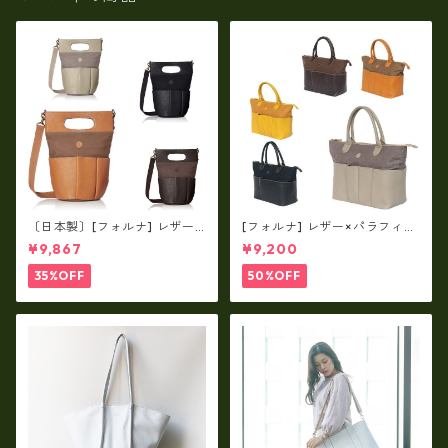
〔日本製〕[フォルナ] レザー×
[フォルナ] レザー×パラフィン
パラフィン筒型2way シュリン
筒型2way シュリンクレザー×
¥9,867
¥9,200
クレザー×79Aパラフィン fo
79Aパラフィン トートL fo-2
-259630
59632
35%OFF
50%OFF