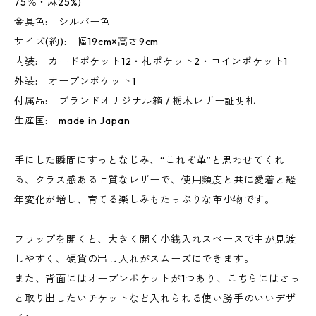
75％・麻25%)
金具色: シルバー色
サイズ(約): 幅19cm×高さ9cm
内装: カードポケット12・札ポケット2・コインポケット1
外装: オープンポケット1
付属品: ブランドオリジナル箱 / 栃木レザー証明札
生産国: made in Japan
手にした瞬間にすっとなじみ、“これぞ革”と思わせてくれ
る、クラス感ある上質なレザーで、使用頻度と共に愛着と経
年変化が増し、育てる楽しみもたっぷりな革小物です。
フラップを開くと、大きく開く小銭入れスペースで中が見渡
しやすく、硬貨の出し入れがスムーズにできます。
また、背面にはオープンポケットが1つあり、こちらにはさっ
と取り出したいチケットなど入れられる使い勝手のいいデザ