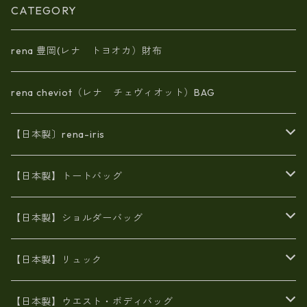
CATEGORY
rena 豊岡(レナ トヨオカ）財布
rena cheviot（レナ チェヴィオット）BAG
【日本製〕rena-iris
エナメル（パテント）レザー
【日本製】トートバッグ
牛革製品トート・ショルダー
火山灰染めバッグ
【日本製】ショルダーバッグ
8号帆布
牛革製品リュック
ヌメ革バッグ
漂流ロープバッグ
【日本製】リュック
豊岡製
Ａ3サイズ
6号蝋引き帆布
オイルレザー
火山灰染めバッグ
帆布
【日本製】ウエスト・ボディバッグ