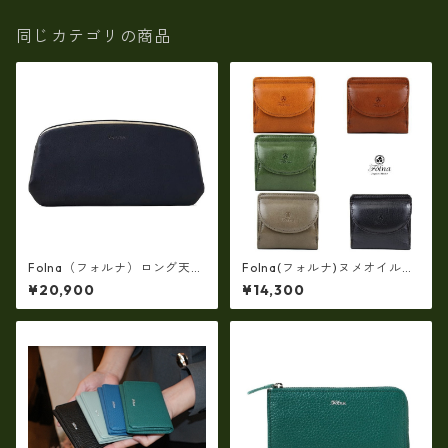
同じカテゴリの商品
Folna（フォルナ）ロング天溝
Folna(フォルナ)ヌメオイルシ
がま口長財布(牛革製・日本
ュリンク 二つ折り財布 (日本
¥20,900
¥14,300
製）fo-2993878
製） fo-2993801