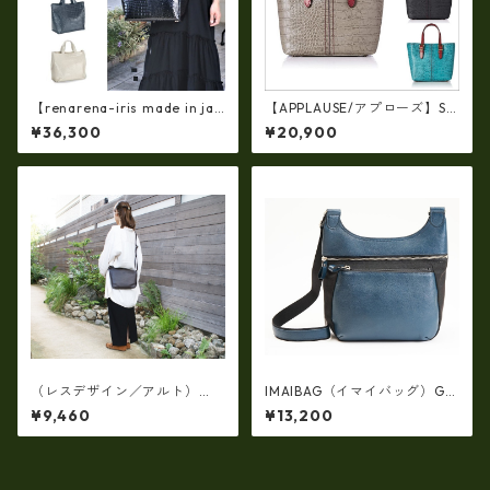
【renarena-iris made in jap
【APPLAUSE/アプローズ】SA
an】(日本製 軽量・牛革製品・
FARI series 型押し クロコ レ
¥36,300
¥20,900
エナメルクロコ・マザーマル
ザー トート ap-3739
チバッグ ir-668 牛革 エナメル
クロコ 型押し 手提げ トート
（レスデザイン／アルト）
IMAIBAG（イマイバッグ）GE
（日本製）牛革オイルシュリ
NOVA斜め掛けメッセンジャー
¥9,460
¥13,200
ンク サコッシュ ショルダ
ショルダー（日本製）ri-2747
ー AMSB-1329