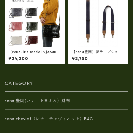
【rena-iris made in japan】
【rena豊岡】綿テープショル
牛革製品・エナメルクロコ・
ダーベルト（rj-300）【豊岡
¥24,200
¥2,750
ショルダーバッグ(日本製）ir-
製品】
4042
CATEGORY
rena 豊岡(レナ トヨオカ）財布
rena cheviot（レナ チェヴィオット）BAG