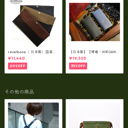
revelbona（ 日本製）国産牛
【日本製】【博庵・HIROAN】
革製・お札入れ ロングウォ
最高級牛革（ボーテッド）札
¥11,440
¥19,305
レット rl-001
入れ・長財布 ha-21535
20%OFF
35%OFF
その他の商品