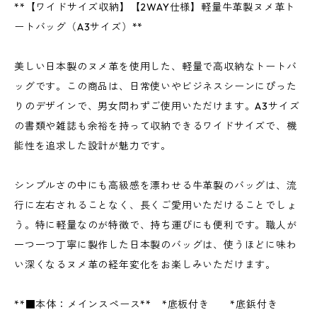
**【ワイドサイズ収納】【2WAY仕様】軽量牛革製ヌメ革ト
ートバッグ（A3サイズ）**
美しい日本製のヌメ革を使用した、軽量で高収納なトートバ
ッグです。この商品は、日常使いやビジネスシーンにぴった
りのデザインで、男女問わずご使用いただけます。A3サイズ
の書類や雑誌も余裕を持って収納できるワイドサイズで、機
能性を追求した設計が魅力です。
シンプルさの中にも高級感を漂わせる牛革製のバッグは、流
行に左右されることなく、長くご愛用いただけることでしょ
う。特に軽量なのが特徴で、持ち運びにも便利です。職人が
一つ一つ丁寧に製作した日本製のバッグは、使うほどに味わ
い深くなるヌメ革の経年変化をお楽しみいただけます。
**■本体：メインスペース** *底板付き *底鋲付き