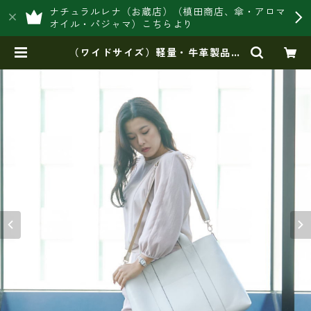
ナチュラルレナ（お蔵店）（槙田商店、傘・アロマ
オイル・パジャマ）こちらより
（ワイドサイズ）軽量・牛革製品・
2WAYヌメ革トートバッグ（A3サイ
ズ/日本製）(高収納）ir-02G | 豊岡
製オリジナルバッグ製造販売【日本
製・バッグ財布 専門店】レナ ジ
ャパンメイド ショップ