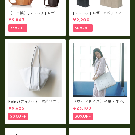
〔日本製〕[フォルナ] レザー×
[フォルナ] レザー×パラフィン
パラフィン筒型2way シュリン
筒型2way シュリンクレザー×
¥9,867
¥9,200
クレザー×79Aパラフィン fo
79Aパラフィン トートL fo-2
-259630
59632
35%OFF
50%OFF
Folna(フォルナ) 抗菌ソフト
（ワイドサイズ）軽量・牛革
スムースレザー トートバッグ
製品・2WAYヌメ革トートバッ
¥9,625
¥23,100
/ FOLNA RD fo-083244
グ（A3サイズ/日本製）(高収
納）ir-02G
50%OFF
30%OFF