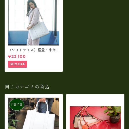
（ワイドサイズ）軽量・牛革
製品・2WAYヌメ革トートバッ
¥23,100
グ（A3サイズ/日本製）(高収
納）ir-02G
30%OFF
同じカテゴリの商品