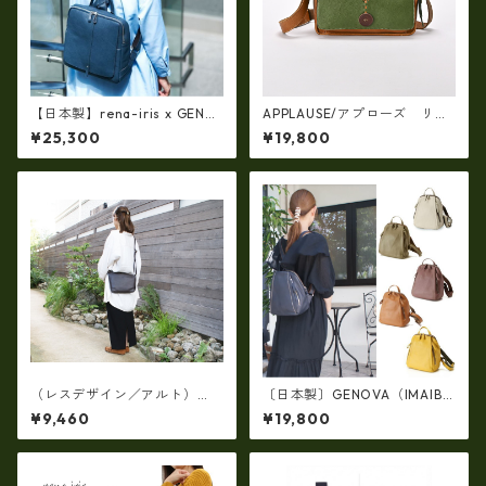
【日本製】rena-iris x GENO
APPLAUSE/アプローズ リー
VA（IMAIBAG）コラボ製品ラ
フコンビ・レザーバッグ 日
¥25,300
¥19,800
ンドセルデザイン・シュリン
本製 37-5010
クヌメ牛革・リュック（A4/si
ze）ir-2502
（レスデザイン／アルト）
〔日本製〕GENOVA（IMAIBA
（日本製）牛革オイルシュリ
G）牛革製・シュリンクヌメ
¥9,460
¥19,800
ンク サコッシュ ショルダ
Ｗジッパー・コンパクトリュ
ー AMSB-1329
ック ir-2858