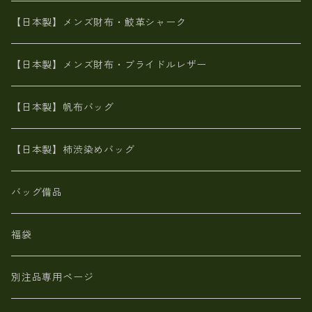
革友禅染め
ダチョウ革
メタリック
ブライドルレザー【日本製】メンズ 財布
【日本製】メンズ財布・鮫革シャーク
ポーテッド
メタリック
ポニー革
MAISON de HIROAN 【日本製】メンズ 財布
【日本製】メンズ財布・ブライドルレザー
神鍋山火山灰手染め
カンガルー革
栃木レザー 【日本製】メンズ 財布
【日本製】帆布バッグ
鹿革
革小物・財布【日本製】メンズ レディース
【日本製】柿渋染めバッグ
【日本製】メンズ 財布 アザラシ革(シールスキン)
バッグ備品
福袋
別注品専用ページ