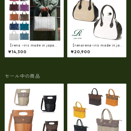
【rena -iris made in japa
【renarena-iris made in jap
n】【日本製】軽量☆牛革製
an】【日本製】(ソフトシュリ
¥14,300
¥20,900
品・ヌメ革製(艶光沢調）・手
ンクレザー製)牛革製品・コン
提げトートバッグ(A4サイズ）
ビガマ口バッグ ir-665-all
ri-01a
セール中の商品