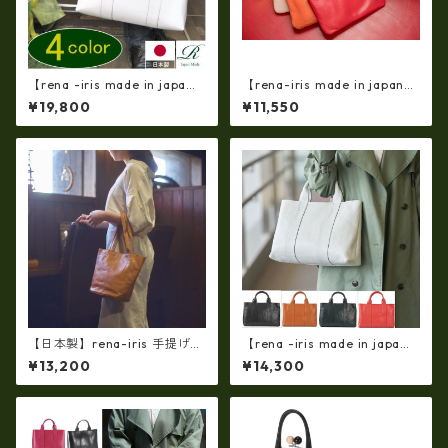
【rena -iris made in japa
【rena-iris made in japan】
n】【日本製】（内部：一層構
【日本製】（10color）素上
¥19,800
¥11,550
造）軽量・牛革製品・ヌメ革
げ・オイルレザー ポシェッ
トートバッグ（A3サイズ日本
ト・ミニショルダーバッグ r
製）(高収納）ir-02ｎ
n-301
【日本製】rena-iris 手提げト
【rena -iris made in japa
ート柔らかい素上げ姫路レザ
n】【日本製】軽量☆牛革製
¥13,200
¥14,300
ー・ソフトオイルレザー ハ
品・ヌメ革製・手提げトート
ンドトート rn-29
バッグ(A4サイズ） ir-01