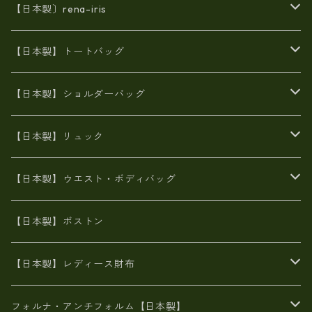
【日本製〕rena-iris
エナメル（パテント）レザー
【日本製】トートバッグ
牛革製品トート・ショルダー
火山灰染めバッグ
【日本製】ショルダーバッグ
8号帆布
牛革製品リュック
ヌメ革バッグ
漂流ロープバッグ
【日本製】リュック
豊岡製
Ａ3サイズ
6号蝋引き帆布
オイルレザー
火山灰染めバッグ
帆布
【日本製】ウエスト・ボディバッグ
8号帆布
豊岡
エナメル
財布ポシェット
牛革
帆布
【日本製】ボストン
豊岡製
がま口
牛革
日本製
リネン
オイルレザー
【日本製】レディース財布
メタリック
メタリック
スエード
６号蝋引き帆布
二つ折り財布
フォルナ・アンチフォルム【日本製】