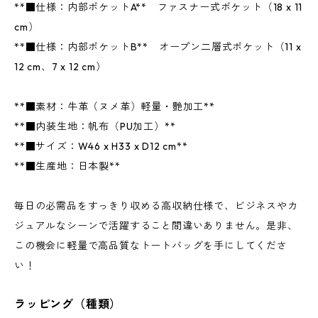
**■仕様：内部ポケットA** ファスナー式ポケット（18 x 11
cm）
**■仕様：内部ポケットB** オープン二層式ポケット（11 x
12 cm、7 x 12 cm）
**■素材：牛革（ヌメ革）軽量・艶加工**
**■内装生地：帆布（PU加工）**
**■サイズ：W46 x H33 x D12 cm**
**■生産地：日本製**
毎日の必需品をすっきり収める高収納仕様で、ビジネスやカ
ジュアルなシーンで活躍すること間違いありません。是非、
この機会に軽量で高品質なトートバッグを手にしてくださ
い！
ラッピング（種類）