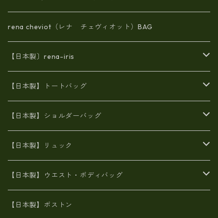
rena cheviot（レナ チェヴィオット）BAG
【日本製〕rena-iris
エナメル（パテント）レザー
【日本製】トートバッグ
牛革製品トート・ショルダー
火山灰染めバッグ
【日本製】ショルダーバッグ
8号帆布
牛革製品リュック
ヌメ革バッグ
漂流ロープバッグ
【日本製】リュック
豊岡製
Ａ3サイズ
6号蝋引き帆布
オイルレザー
火山灰染めバッグ
帆布
【日本製】ウエスト・ボディバッグ
8号帆布
豊岡
エナメル
財布ポシェット
牛革
帆布
【日本製】ボストン