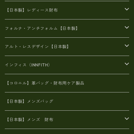
豊岡製
がま口
牛革
日本製
リネン
オイルレザー
【日本製】レディース財布
メタリック
メタリック
スエード
６号蝋引き帆布
二つ折り財布
フォルナ・アンチフォルム【日本製】
豊岡製品
がま口財布
エナメルクロコ
長財布
BAG
アルト・レスデザイン【日本製】
スペインレザー
がま口
スペインレザー
L字ファスナー財布
財布・小物
BAG
インフィス（INNFITH）
革友禅染め
斜め掛け
佐賀牛革
スペインレザー
ポーチ
財布・小物
BAG
【コロニル】革バッグ・財布用ケア製品
山羊革
オーストリッチ
革友禅染め
ヌメ革
財布ショルダー
財布・小物
【日本製】メンズバッグ
イタリアンレザー
イタリアンレザー
革西陣織り
革友禅染め
ヌメ革
がま口財布
【日本製】メンズ 財布
ヌメ革
山羊革
エゾ鹿革