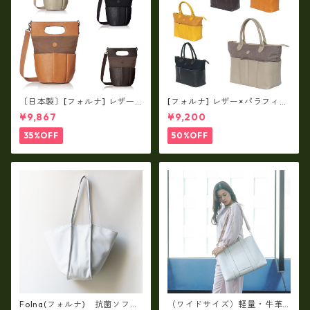
〔日本製〕[フォルナ] レザー×
[フォルナ] レザー×パラフィン
パラフィン筒型2way シュリン
筒型2way シュリンクレザー×
¥9,867
¥9,200
クレザー×79Aパラフィン fo
79Aパラフィン トートL fo-2
-259630
59632
35%OFF
50%OFF
Folna(フォルナ) 抗菌ソフト
（ワイドサイズ）軽量・牛革