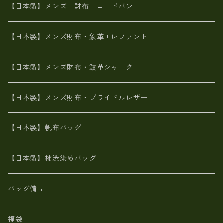
栃木レザー
革友禅染め
火山灰染め
象革エレファント【日本製】メンズ 財布
【日本製】メンズ 財布 コードバン
メタリック
ピッグスキン
山羊革
山羊革
名刺入れ・キーケース、他
鮫革シャーク【日本製】メンズ 財布
【日本製】メンズ財布・象革エレファント
革友禅染め
ダチョウ革
メタリック
ブライドルレザー【日本製】メンズ 財布
【日本製】メンズ財布・鮫革シャーク
ポーテッド
メタリック
ポニー革
MAISON de HIROAN 【日本製】メンズ 財布
【日本製】メンズ財布・ブライドルレザー
神鍋山火山灰手染め
カンガルー革
栃木レザー 【日本製】メンズ 財布
【日本製】帆布バッグ
鹿革
革小物・財布【日本製】メンズ レディース
【日本製】柿渋染めバッグ
【日本製】メンズ 財布 アザラシ革(シールスキン)
バッグ備品
福袋