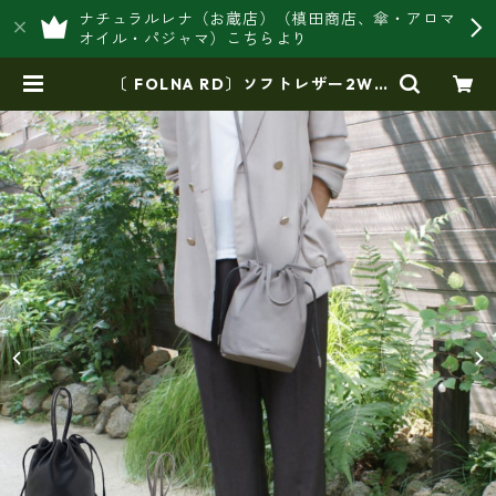
ナチュラルレナ（お蔵店）（槙田商店、傘・アロマ
オイル・パジャマ）こちらより
〔 FOLNA RD〕ソフトレザー2WA
Y巾着ショルダーバッグ・fo-0833
49 | 豊岡製オリジナルバッグ製造販
売【日本製・バッグ財布 専門店】
レナ ジャパンメイド ショップ