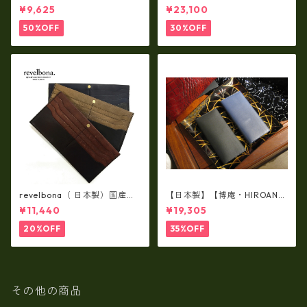
スムースレザー トートバッグ
製品・2WAYヌメ革トートバッ
¥9,625
¥23,100
/ FOLNA RD fo-083244
グ（A3サイズ/日本製）(高収
納）ir-02G
50%OFF
30%OFF
revelbona（ 日本製）国産牛
【日本製】【博庵・HIROAN】
革製・お札入れ ロングウォ
最高級牛革（ボーテッド）札
¥11,440
¥19,305
レット rl-001
入れ・長財布 ha-21535
20%OFF
35%OFF
その他の商品