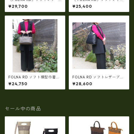
フロントポケットボストンバ
カブセ型ショルダーバッグ・f
¥29,700
¥25,400
ッグ・fo-083346
o-083345
FOLNA RD ソフト横型巾着ト
FOLNA RD ソフトレザーブガ
ートレザーバッグ/ No.08334
ッティボストンバッグ（L：SI
¥24,750
¥28,600
9
ZE ）/ No.083360
セール中の商品