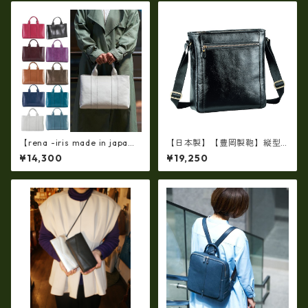
【rena -iris made in japa
【日本製】【豊岡製鞄】縦型
n】【日本製】軽量☆牛革製
ショルダーバッグ メンズ 上質
¥14,300
¥19,250
品・ヌメ革製(艶光沢調）・手
な牛革を使った大人の本革メ
提げトートバッグ(A4サイズ）
ンズショルダー bz-16453
ri-01a