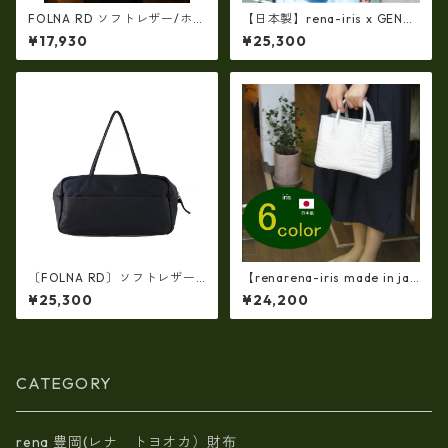
FOLNA RD ソフトレザー/ホイ
【日本製】rena-iris x GENO
ルレザー エンべロープ 長財
VA（IMAIBAG）コラボ製品ラ
¥17,930
¥25,300
布 fo-2993901
ンドセルデザイン・シュリン
クヌメ牛革・リュック（A4/si
ze）ir-2502
〔FOLNA RD〕ソフトレザー
【renarena-iris made in jap
横型ワイドボストンバッグ・f
an】【日本製】（6・color)牛
¥25,300
¥24,200
o-083306
革製品・エナメルクロコ・パ
ーティバッグ ir-663
CATEGORY
rena 豊岡(レナ トヨオカ）財布