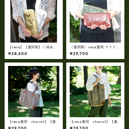
【rena】【豊岡製】◇純金銀
（豊岡製）rena豊岡 サスティ
箔革製品・限定生産☆スペイ
ナブルレザー・レッザボタニ
¥28,600
¥29,700
ン牛革（仔牛革）手絞り＆オ
カ 牛革ラウンドファスナー長
イルレザー長財布(FB-0091)
財布 rt-030
【国産品】
【rena豊岡 cheviot】【豊
【rena豊岡 cheviot】【豊
岡製・火山灰染め】8号帆布シ
岡製・火山灰手染め】8号帆布
¥29,700
¥29,700