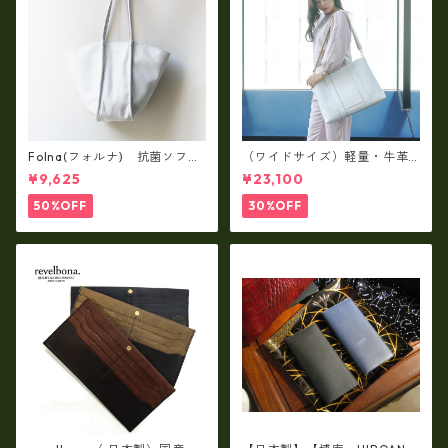
Folna(フォルナ) 抗菌ソフト
（ワイドサイズ）軽量・牛革
スムースレザー トートバッグ
製品・2WAYヌメ革トートバッ
¥9,625
¥23,100
/ FOLNA RD fo-083244
グ（A3サイズ/日本製）(高収
納）ir-02G
50%OFF
30%OFF