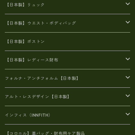
8号帆布
牛革製品リュック
ヌメ革バッグ
漂流ロープバッグ
【日本製】リュック
豊岡製
Ａ3サイズ
6号蝋引き帆布
オイルレザー
火山灰染めバッグ
帆布
【日本製】ウエスト・ボディバッグ
8号帆布
豊岡
エナメル
財布ポシェット
牛革
帆布
【日本製】ボストン
豊岡製
がま口
牛革
日本製
リネン
オイルレザー
【日本製】レディース財布
メタリック
メタリック
スエード
６号蝋引き帆布
二つ折り財布
フォルナ・アンチフォルム【日本製】
豊岡製品
がま口財布
エナメルクロコ
長財布
BAG
アルト・レスデザイン【日本製】
スペインレザー
がま口
スペインレザー
L字ファスナー財布
財布・小物
BAG
インフィス（INNFITH）
革友禅染め
斜め掛け
佐賀牛革
スペインレザー
ポーチ
財布・小物
BAG
【コロニル】革バッグ・財布用ケア製品