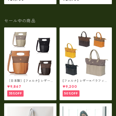
ョルダートート（横型） tz-2
ショルダートート（縦型） tz-
3
22
セール中の商品
〔日本製〕[フォルナ] レザー×
[フォルナ] レザー×パラフィン
パラフィン筒型2way シュリン
筒型2way シュリンクレザー×
¥9,867
¥9,200
クレザー×79Aパラフィン fo
79Aパラフィン トートL fo-2
-259630
59632
35%OFF
50%OFF