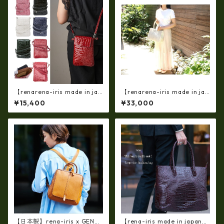
【renarena-iris made in jap
【renarena-iris made in jap
an】【日本製】(総革・バージ
an】【日本製】牛革製品・エ
¥15,400
¥33,000
ョン）牛革エナメルクロコ・
ナメルクロコ型押しレザー・
縦型お財布スマホ 2ＷＡＹポ
マザートートバッグ ir-66
シェット ir-660-a
4
【日本製】rena-iris x GENO
【rena-iris made in japan】