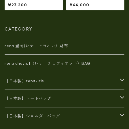
VA（IMAIBAG）コラボ製品ラ
【日本製】牛革エナメルクロ
¥23,200
¥44,000
ンドセルデザインM・・シュリ
コ 軽量ラージサイズ・トート
ンクヌメ牛革・リュック ir-2
バッグ ir-669
501
CATEGORY
rena 豊岡(レナ トヨオカ）財布
rena cheviot（レナ チェヴィオット）BAG
【日本製〕rena-iris
エナメル（パテント）レザー
【日本製】トートバッグ
牛革製品トート・ショルダー
火山灰染めバッグ
【日本製】ショルダーバッグ