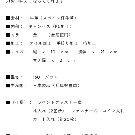
力強い味方になってくれます
■素材： 牛革（スペイン仔牛革）
■内部： キャンバス（PU加工）
■カラー： 金 （金箔使用）
■加工： オイル加工 手絞り加工 箔加工
■サイズ： 縦 ｘ 10 ｃｍ 横幅 ｘ 21 ｃｍ
マチ幅 ｘ 2 ｃｍ
■重さ： 160 グラム
■生産国： 日本製品（兵庫県豊岡）
■（仕様）： ラウンドファスナー式
札入れ（2箇所） ファスナー式・コイン入れ
カード入れ（計20枚）