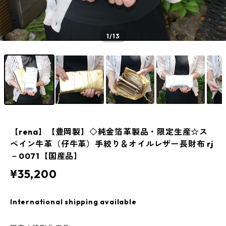
1
/13
【rena】【豊岡製】◇純金箔革製品・限定生産☆ス
ペイン牛革（仔牛革）手絞り＆オイルレザー長財布 rj
－0071【国産品】
¥35,200
International shipping available