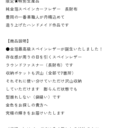
限定★特別生産品
純金箔スペインカーフレザー 長財布
豊岡の一番革職人が丹精込めて
造り上げたハンドメイド作品です
【商品説明】
●金箔最高級スペインレザーが誕生いたしました！
存在感が周りの目を引くスペインレザー
ラウンドファスナー（長財布）です
収納ポケットも沢山（全部で7箇所）
それぞれに使い分けていただけ沢山収納
していただけます 膨らんだ状態でも
型崩れしない（袋縫い）です
金色をお探しの貴方へ
究極の輝きをお届けいたします