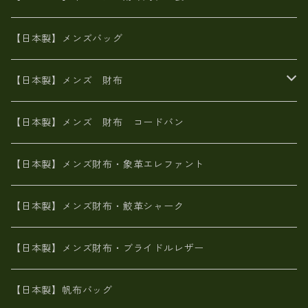
山羊革
オーストリッチ
革友禅染め
ヌメ革
財布ショルダー
財布・小物
【日本製】メンズバッグ
イタリアンレザー
イタリアンレザー
革西陣織り
革友禅染め
ヌメ革
がま口財布
【日本製】メンズ 財布
ヌメ革
山羊革
エゾ鹿革
栃木レザー
革友禅染め
火山灰染め
象革エレファント【日本製】メンズ 財布
【日本製】メンズ 財布 コードバン
メタリック
ピッグスキン
山羊革
山羊革
名刺入れ・キーケース、他
鮫革シャーク【日本製】メンズ 財布
【日本製】メンズ財布・象革エレファント
革友禅染め
ダチョウ革
メタリック
ブライドルレザー【日本製】メンズ 財布
【日本製】メンズ財布・鮫革シャーク
ポーテッド
メタリック
ポニー革
MAISON de HIROAN 【日本製】メンズ 財布
【日本製】メンズ財布・ブライドルレザー
神鍋山火山灰手染め
カンガルー革
栃木レザー 【日本製】メンズ 財布
【日本製】帆布バッグ