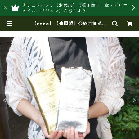
ナチュラルレナ（お蔵店）（槙田商店、傘・アロマ
オイル・パジャマ）こちらより
【rena】【豊岡製】◇純金箔革製
品・限定生産☆スペイン牛革（仔牛
革）手絞り＆オイルレザー長財布 rj
－0071【国産品】 | 豊岡製オリジ
ナルバッグ製造販売【日本製・バッ
グ財布 専門店】レナ ジャパンメ
イド ショップ