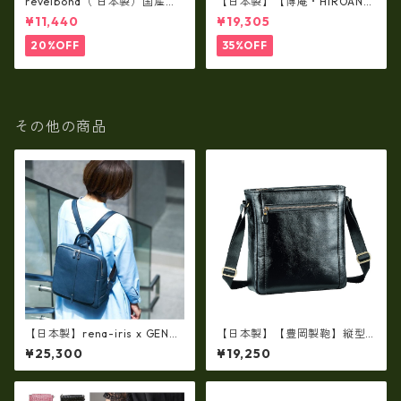
revelbona（ 日本製）国産牛
【日本製】【博庵・HIROAN】
革製・お札入れ ロングウォ
最高級牛革（ボーテッド）札
¥11,440
¥19,305
レット rl-001
入れ・長財布 ha-21535
20%OFF
35%OFF
その他の商品
【日本製】rena-iris x GENO
【日本製】【豊岡製鞄】縦型
VA（IMAIBAG）コラボ製品ラ
ショルダーバッグ メンズ 上質
¥25,300
¥19,250
ンドセルデザイン・シュリン
な牛革を使った大人の本革メ
クヌメ牛革・リュック（A4/si
ンズショルダー bz-16453
ze）ir-2502