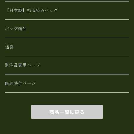
鹿革
革小物・財布【日本製】メンズ レディース
【日本製】柿渋染めバッグ
【日本製】メンズ 財布 アザラシ革(シールスキン)
バッグ備品
福袋
別注品専用ページ
修理受付ページ
商品一覧に戻る