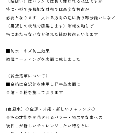
（袋縫い）はバッグでは良く使われる技法ですが
特に小型で多機能な財布では高度な技術が
必要となります 入れる方向の逆に折り部分縫い目など
（裏返しの状態で縫製します）消耗を和らげ
指にあたらないなど優れた縫製技術といえます
■防水・キズ防止効果
微薄コーティングを表面に施しました
（純金箔革について）
■金箔は金沢箔を使用し仔牛革表面に
金箔・金粉を施しております
(色風水）◇金運・才能・新しいチャレンジ◇
金色の才能を開花させるパワー・発展的な事への
後押しが新しいチャレンジしたい時などに