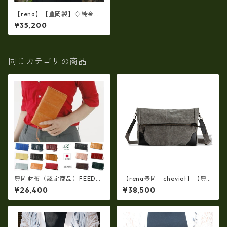
【rena】【豊岡製】◇純金箔
革製品・限定生産☆スペイン
¥35,200
牛革（仔牛革）手絞り＆オイ
ルレザー長財布 rj－0071【国
産品】
同じカテゴリの商品
豊岡財布（認定商品）FEEDBA
【rena豊岡 cheviot】【豊
G【豊岡製】（15color）スペ
岡製・火山灰+松墨手染め】8
¥26,400
¥38,500
イン仔牛革製☆手絞りオイル
号帆布・口折り斜め掛けショ
レザーラウンドファスナー 長
ルダー FB-103
財布 rj-007