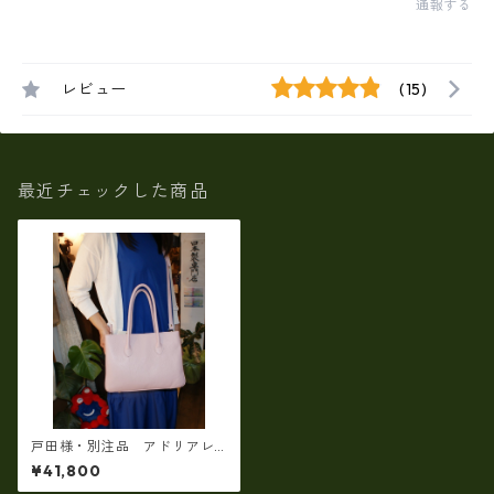
通報する
レビュー
(15)
最近チェックした商品
戸田様・別注品 アドリアレ
ザー（イタリアンレザー）
¥41,800
製 2WAYショルダートート