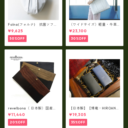
Folna(フォルナ) 抗菌ソフト
（ワイドサイズ）軽量・牛革
スムースレザー トートバッグ
製品・2WAYヌメ革トートバッ
¥9,625
¥23,100
/ FOLNA RD fo-083244
グ（A3サイズ/日本製）(高収
納）ir-02G
50%OFF
30%OFF
revelbona（ 日本製）国産牛
【日本製】【博庵・HIROAN】
革製・お札入れ ロングウォ
最高級牛革（ボーテッド）札
¥11,440
¥19,305
レット rl-001
入れ・長財布 ha-21535
20%OFF
35%OFF