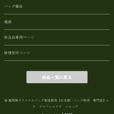
【日本製】メンズ 財布 アザラシ革(シールスキン)
バッグ備品
福袋
別注品専用ページ
修理受付ページ
商品一覧に戻る
© 豊岡製オリジナルバッグ製造販売【日本製・バッグ財布 専門店】レ
ナ ジャパンメイド ショップ