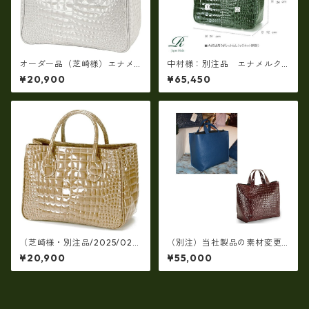
オーダー品（芝崎様）エナメ
中村様：別注品 エナメルク
ルクロコハンドタイプ・ホワ
ロコ手提げ、サイズ変更、仕
¥20,900
¥65,450
イト
様変更、ｎ-02
（芝崎様・別注品/2025/02/1
（別注）当社製品の素材変更
4）【日本製】牛革エナメルク
+仕様追加 2025/01/25
¥20,900
¥55,000
ロコ型押し・角型手提げパー
ティバッグ(牛革製品）ir-663