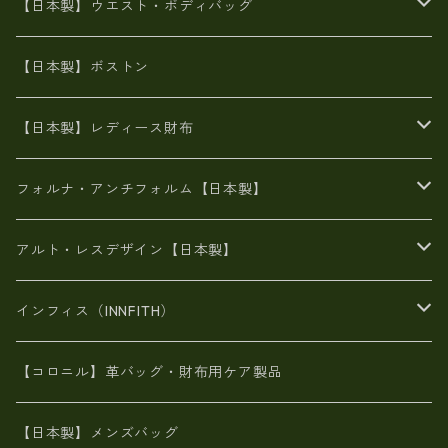
Ａ3サイズ
6号蝋引き帆布
オイルレザー
火山灰染めバッグ
帆布
【日本製】ウエスト・ボディバッグ
8号帆布
豊岡
エナメル
財布ポシェット
牛革
帆布
【日本製】ボストン
豊岡製
がま口
牛革
日本製
リネン
オイルレザー
【日本製】レディース財布
メタリック
メタリック
スエード
６号蝋引き帆布
二つ折り財布
フォルナ・アンチフォルム【日本製】
豊岡製品
がま口財布
エナメルクロコ
長財布
BAG
アルト・レスデザイン【日本製】
スペインレザー
がま口
スペインレザー
L字ファスナー財布
財布・小物
BAG
インフィス（INNFITH）
革友禅染め
斜め掛け
佐賀牛革
スペインレザー
ポーチ
財布・小物
BAG
【コロニル】革バッグ・財布用ケア製品
山羊革
オーストリッチ
革友禅染め
ヌメ革
財布ショルダー
財布・小物
【日本製】メンズバッグ