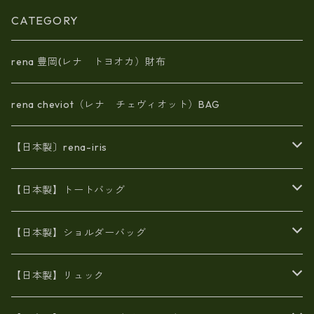
CATEGORY
rena 豊岡(レナ トヨオカ）財布
rena cheviot（レナ チェヴィオット）BAG
【日本製〕rena-iris
エナメル（パテント）レザー
【日本製】トートバッグ
牛革製品トート・ショルダー
火山灰染めバッグ
【日本製】ショルダーバッグ
8号帆布
牛革製品リュック
ヌメ革バッグ
漂流ロープバッグ
【日本製】リュック
豊岡製