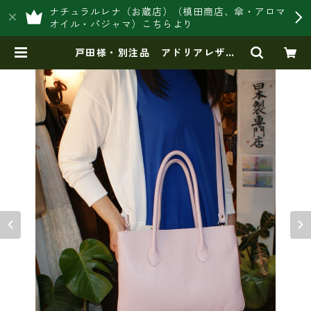
ナチュラルレナ（お蔵店）（槙田商店、傘・アロマ
オイル・パジャマ）こちらより
戸田様・別注品 アドリアレザー
（イタリアンレザー）製 2WAYシ
ョルダートート （ラベンダー） |
豊岡製オリジナルバッグ製造販売
【日本製・バッグ財布 専門店】レ
ナ ジャパンメイド ショップ