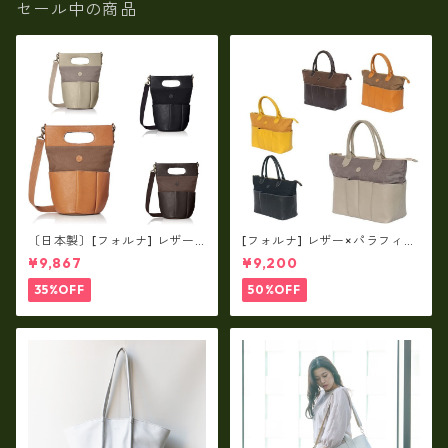
セール中の商品
〔日本製〕[フォルナ] レザー×
[フォルナ] レザー×パラフィン
パラフィン筒型2way シュリン
筒型2way シュリンクレザー×
¥9,867
¥9,200
クレザー×79Aパラフィン fo
79Aパラフィン トートL fo-2
-259630
59632
35%OFF
50%OFF