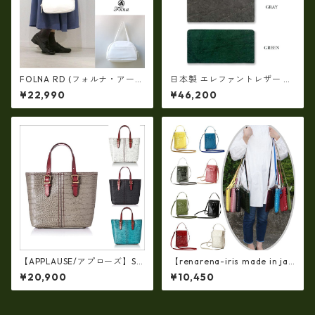
FOLNA RD (フォルナ・アール
日本製 エレファントレザー ×
ディー)ソフトレザー ボストン
姫路レザー ラウンドファスナ
¥22,990
¥46,200
バッグ (M-SIZE) FOLNA RDLI
ーロングウォレット長財布 本
NE fo-083258
革(5175)
【APPLAUSE/アプローズ】SA
【renarena-iris made in jap
FARI series 型押し クロコ レ
an】【日本製】牛革エナメル
¥20,900
¥10,450
ザー トート ap-3739
クロコ・縦型お財布スマホ 2
ＷＡＹポシェット ir-660