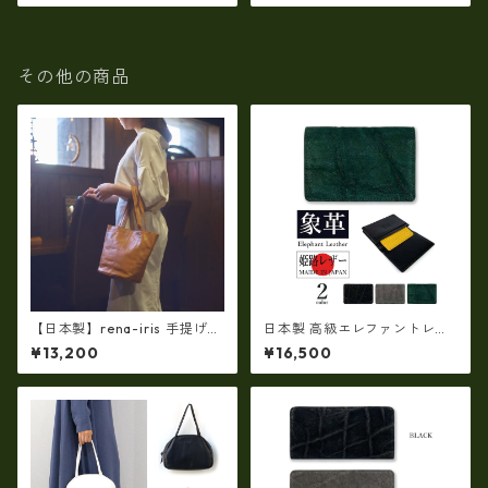
その他の商品
【日本製】rena-iris 手提げト
日本製 高級エレファントレザ
ート柔らかい素上げ姫路レザ
ー × 姫路レザー 名刺入れ カー
¥13,200
¥16,500
ー・ソフトオイルレザー ハ
ドケース 本革 リアルレザー(51
ンドトート rn-29
72ur)