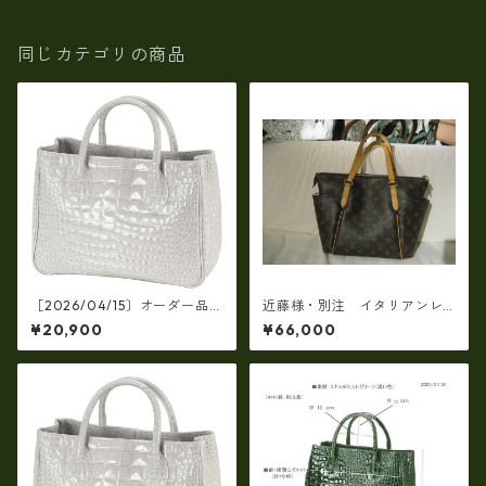
（ラベンダー）
同じカテゴリの商品
［2026/04/15〕オーダー品
近藤様・別注 イタリアンレ
（芝崎様）エナメルクロコハ
ザー製 トートバッグ（一部
¥20,900
¥66,000
ンドタイプ・ホワイト,ブラッ
仕様変更）
ク