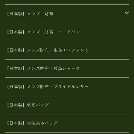
イタリアンレザー
イタリアンレザー
革西陣織り
革友禅染め
ヌメ革
がま口財布
【日本製】メンズ 財布
ヌメ革
山羊革
エゾ鹿革
栃木レザー
革友禅染め
火山灰染め
象革エレファント【日本製】メンズ 財布
【日本製】メンズ 財布 コードバン
メタリック
ピッグスキン
山羊革
山羊革
名刺入れ・キーケース、他
鮫革シャーク【日本製】メンズ 財布
【日本製】メンズ財布・象革エレファント
革友禅染め
ダチョウ革
メタリック
ブライドルレザー【日本製】メンズ 財布
【日本製】メンズ財布・鮫革シャーク
ポーテッド
メタリック
ポニー革
MAISON de HIROAN 【日本製】メンズ 財布
【日本製】メンズ財布・ブライドルレザー
神鍋山火山灰手染め
カンガルー革
栃木レザー 【日本製】メンズ 財布
【日本製】帆布バッグ
鹿革
革小物・財布【日本製】メンズ レディース
【日本製】柿渋染めバッグ