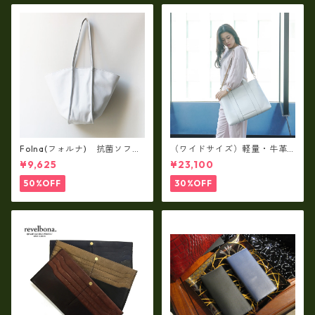
Folna(フォルナ) 抗菌ソフト
（ワイドサイズ）軽量・牛革
スムースレザー トートバッグ
製品・2WAYヌメ革トートバッ
¥9,625
¥23,100
/ FOLNA RD fo-083244
グ（A3サイズ/日本製）(高収
納）ir-02G
50%OFF
30%OFF