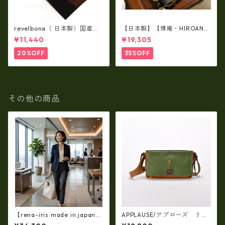
revelbona（ 日本製）国産牛
【日本製】【博庵・HIROAN】
革製・お札入れ ロングウォ
最高級牛革（ボーテッド）札
¥11,440
¥19,305
レット rl-001
入れ・長財布 ha-21535
20%OFF
35%OFF
その他の商品
【rena-iris made in japan】
APPLAUSE/アプローズ リー
【国産品】ソフトシュリンク
フコンビ・レザーバッグ 日