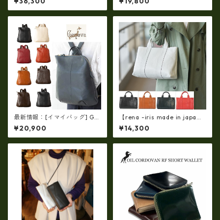
¥36,300
¥19,800
革ショルダートートバッグ
本製 37-5010
（イタリアンレザー）ri-5153
| 日本製, 国産品, イタリアンレ
ザー使用, ショルダー対応, ト
ートバッグ、バケツ、牛革、
収納、プレゼント
最新情報：[イマイバッグ] GE
【rena -iris made in japa
NOVA 日本製 牛革リュック レ
n】【日本製】軽量☆牛革製
¥20,900
¥14,300
ザー リュック レディースリュ
品・ヌメ革製・手提げトート
ック im-2670
バッグ(A4サイズ） ir-01