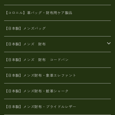
革友禅染め
斜め掛け
佐賀牛革
スペインレザー
ポーチ
財布・小物
BAG
【コロニル】革バッグ・財布用ケア製品
山羊革
オーストリッチ
革友禅染め
ヌメ革
財布ショルダー
財布・小物
【日本製】メンズバッグ
イタリアンレザー
イタリアンレザー
革西陣織り
革友禅染め
ヌメ革
がま口財布
【日本製】メンズ 財布
ヌメ革
山羊革
エゾ鹿革
栃木レザー
革友禅染め
火山灰染め
象革エレファント【日本製】メンズ 財布
【日本製】メンズ 財布 コードバン
メタリック
ピッグスキン
山羊革
山羊革
名刺入れ・キーケース、他
鮫革シャーク【日本製】メンズ 財布
【日本製】メンズ財布・象革エレファント
革友禅染め
ダチョウ革
メタリック
ブライドルレザー【日本製】メンズ 財布
【日本製】メンズ財布・鮫革シャーク
ポーテッド
メタリック
ポニー革
MAISON de HIROAN 【日本製】メンズ 財布
【日本製】メンズ財布・ブライドルレザー
神鍋山火山灰手染め