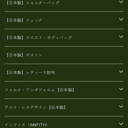
牛革製品トート・ショルダー
火山灰染めバッグ
【日本製】ショルダーバッグ
8号帆布
牛革製品リュック
ヌメ革バッグ
漂流ロープバッグ
【日本製】リュック
豊岡製
Ａ3サイズ
6号蝋引き帆布
オイルレザー
火山灰染めバッグ
帆布
【日本製】ウエスト・ボディバッグ
8号帆布
豊岡
エナメル
財布ポシェット
牛革
帆布
【日本製】ボストン
豊岡製
がま口
牛革
日本製
リネン
オイルレザー
【日本製】レディース財布
メタリック
メタリック
スエード
６号蝋引き帆布
二つ折り財布
フォルナ・アンチフォルム【日本製】
豊岡製品
がま口財布
エナメルクロコ
長財布
BAG
アルト・レスデザイン【日本製】
スペインレザー
がま口
スペインレザー
L字ファスナー財布
財布・小物
BAG
インフィス（INNFITH）