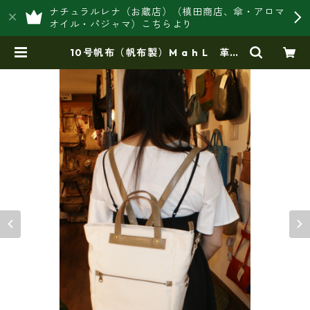
ナチュラルレナ（お蔵店）（槙田商店、傘・アロマ
オイル・パジャマ）こちらより
10号帆布（帆布製）M a h L 革コ
ンビ・リュック 7M2-1144 | 豊岡
製オリジナルバッグ製造販売【日本
製・バッグ財布 専門店】レナ ジ
ャパンメイド ショップ