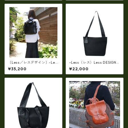
セックス cc-2702
ック ir-2858
〔Less／レスデザイン〕-Les
-Less（レス）Less DESIGN
s タンニンをたっぷり浸透させ
(レスデザイン)ダブルラッセル
¥35,200
¥22,000
た厚口のホースレザー馬革ト
ダイヤメッシュx牛革 Mサイ
ートリュック3way LMSB-00
ズ・ショルダートートバッ
32
グ LMSB-7002