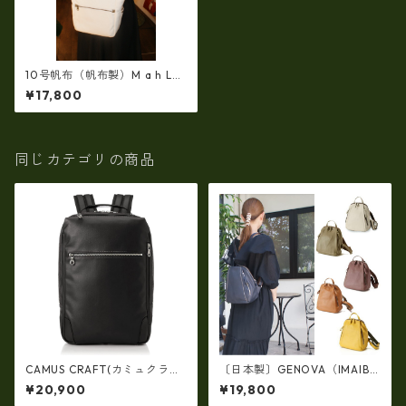
10号帆布（帆布製）M a h L
革コンビ・リュック 7M2-11
¥17,800
44
同じカテゴリの商品
CAMUS CRAFT(カミュクラフ
〔日本製〕GENOVA（IMAIBA
ト) ビジネスバッグ リュック
G）牛革製・シュリンクヌメ
¥20,900
¥19,800
サック 日本製 撥水 軽量 ユニ
Ｗジッパー・コンパクトリュ