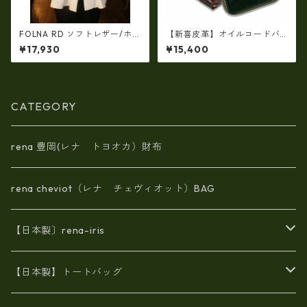
FOLNA RD ソフトレザー/ホイ
【新喜皮革】オイルコードバ
ルレザー エンべロープ 長財
ンラウンドファスナーショー
¥17,930
¥15,400
布 fo-2993901
トウォレット 日本製 tc-048
4
CATEGORY
rena 豊岡(レナ トヨオカ）財布
rena cheviot（レナ チェヴィオット）BAG
【日本製〕rena-iris
エナメル（パテント）レザー
【日本製】トートバッグ