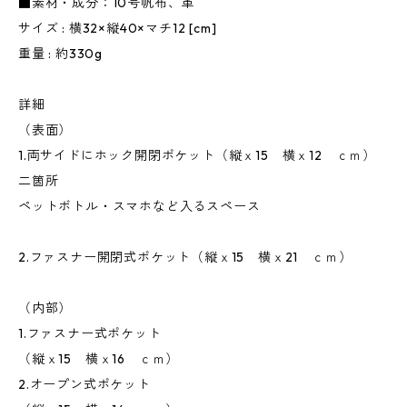
■素材・成分：10号帆布、革
サイズ : 横32×縦40×マチ12 [cm]
重量 : 約330g
詳細
（表面）
1.両サイドにホック開閉ポケット（縦ｘ15 横ｘ12 ｃｍ）
二箇所
ペットボトル・スマホなど入るスペース
2.ファスナー開閉式ポケット（縦ｘ15 横ｘ21 ｃｍ）
（内部）
1.ファスナー式ポケット
（縦ｘ15 横ｘ16 ｃｍ）
2.オープン式ポケット