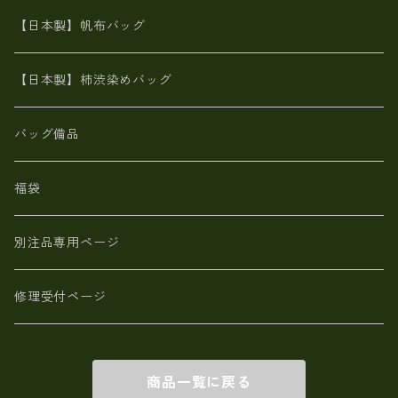
カンガルー革
栃木レザー 【日本製】メンズ 財布
【日本製】帆布バッグ
鹿革
革小物・財布【日本製】メンズ レディース
【日本製】柿渋染めバッグ
【日本製】メンズ 財布 アザラシ革(シールスキン)
バッグ備品
福袋
別注品専用ページ
修理受付ページ
商品一覧に戻る