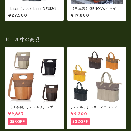
-Less（レス）Less DESIGN
【日本製】GENOVAイマイバ
(レスデザイン)ダブルラッセル
ッグ（IMAIBAG）牛革ｘナイ
¥27,500
¥19,800
ダイヤメッシュx牛革製 Lサ
ロン・軽量シュリンクヌメ革
イズ・ショルダートートバッ
リュック（ゆったり収納☆A
グ LMSB-7003
4）ir-2634
セール中の商品
〔日本製〕[フォルナ] レザー×
[フォルナ] レザー×パラフィン
パラフィン筒型2way シュリン
筒型2way シュリンクレザー×
¥9,867
¥9,200
クレザー×79Aパラフィン fo
79Aパラフィン トートL fo-2
-259630
59632
35%OFF
50%OFF