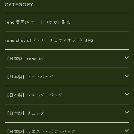
CATEGORY
rena 豊岡(レナ トヨオカ）財布
rena cheviot（レナ チェヴィオット）BAG
【日本製〕rena-iris
エナメル（パテント）レザー
【日本製】トートバッグ
牛革製品トート・ショルダー
火山灰染めバッグ
【日本製】ショルダーバッグ
8号帆布
牛革製品リュック
ヌメ革バッグ
漂流ロープバッグ
【日本製】リュック
豊岡製
Ａ3サイズ
6号蝋引き帆布
オイルレザー
火山灰染めバッグ
帆布
【日本製】ウエスト・ボディバッグ