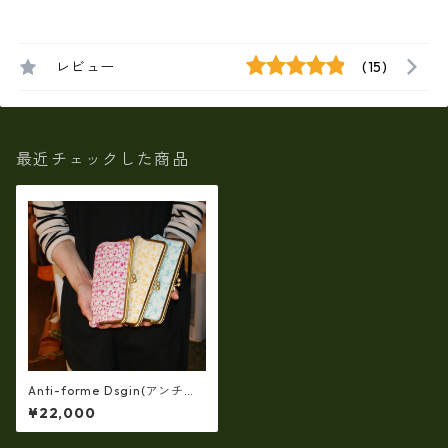
レビュー
(15)
最近チェックした商品
Anti-forme Dsgin(アンチフ
ォルムデザイン)【日本製】
¥22,000
【ソフトカンガルー革】（4co
lor）手絞り染め・がま口長財