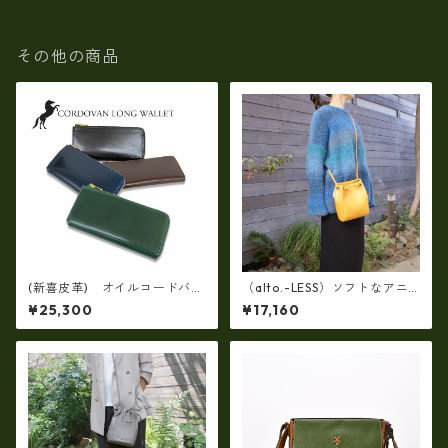
その他の商品
(新喜皮革) オイルコードバ
（alto.-LESS）ソフトなアニ
ン・Lファスナー長財布ロング
リンレザー製(牛革)2WAY・巾
¥25,300
¥17,160
ウォレット 日本製 tc-048
着ミニショルダートート AM
8
SB-1211