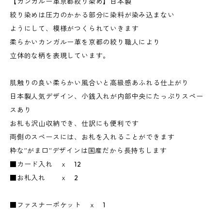
【カンガルー革京都絞り染め】日本製
絞り染めは圧力のかかる部分に染料が染み込まない
ようにして、模様がつくられていきます
柔らかいカンガルー革を京都の絞り職人により
立体的な柄を表現しています。
肌触りの良い柔らかい風合いと高級感あふれる仕上がり
日本製人気デザイン、小銭入れが内部中央にたっぷりスペー
スあり
お札も沢山収納でき、仕訳にも便利です
両側のスペースには、お札を入れることができます
粋な”がま口”デザインは国産だから長持ちします
■カード入れ ｘ 12
■お札入れ ｘ 2
■ファスナーポケット ｘ 1