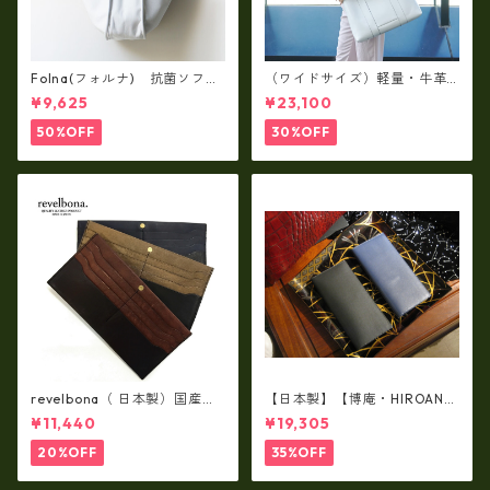
Folna(フォルナ) 抗菌ソフト
（ワイドサイズ）軽量・牛革
スムースレザー トートバッグ
製品・2WAYヌメ革トートバッ
¥9,625
¥23,100
/ FOLNA RD fo-083244
グ（A3サイズ/日本製）(高収
納）ir-02G
50%OFF
30%OFF
revelbona（ 日本製）国産牛
【日本製】【博庵・HIROAN】
革製・お札入れ ロングウォ
最高級牛革（ボーテッド）札
¥11,440
¥19,305
レット rl-001
入れ・長財布 ha-21535
20%OFF
35%OFF