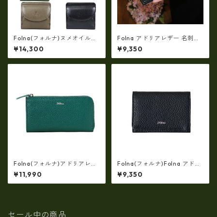
Folna(フォルナ)ヌメオイルシ
Folna アドリアレザー 名刺入
ュリンク 二つ折り財布 (日本
れ・カードケース / No.29939
¥14,300
¥9,350
製） fo-2993801
09
Folna(フォルナ)アドリアレザ
Folna(フォルナ)Folna アドリ
ー フラグメントケース ・FOL
アレザー 名刺入れ・カードケ
¥11,990
¥9,350
NA fo-2993910
ース FOLNA fo-2993909
セール中の商品