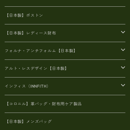
8号帆布
豊岡
エナメル
財布ポシェット
牛革
帆布
【日本製】ボストン
豊岡製
がま口
牛革
日本製
リネン
オイルレザー
【日本製】レディース財布
メタリック
メタリック
スエード
６号蝋引き帆布
二つ折り財布
フォルナ・アンチフォルム【日本製】
豊岡製品
がま口財布
エナメルクロコ
長財布
BAG
アルト・レスデザイン【日本製】
スペインレザー
がま口
スペインレザー
L字ファスナー財布
財布・小物
BAG
インフィス（INNFITH）
革友禅染め
斜め掛け
佐賀牛革
スペインレザー
ポーチ
財布・小物
BAG
【コロニル】革バッグ・財布用ケア製品
山羊革
オーストリッチ
革友禅染め
ヌメ革
財布ショルダー
財布・小物
【日本製】メンズバッグ