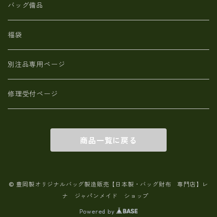
【日本製】メンズ 財布 アザラシ革(シールスキン)
バッグ備品
福袋
別注品専用ページ
修理受付ページ
商品一覧に戻る
© 豊岡製オリジナルバッグ製造販売【日本製・バッグ財布 専門店】レ
ナ ジャパンメイド ショップ
Powered by