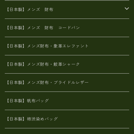
イタリアンレザー
イタリアンレザー
革西陣織り
革友禅染め
ヌメ革
がま口財布
【日本製】メンズ 財布
ヌメ革
山羊革
エゾ鹿革
栃木レザー
革友禅染め
火山灰染め
象革エレファント【日本製】メンズ 財布
【日本製】メンズ 財布 コードバン
メタリック
ピッグスキン
山羊革
山羊革
名刺入れ・キーケース、他
鮫革シャーク【日本製】メンズ 財布
【日本製】メンズ財布・象革エレファント
革友禅染め
ダチョウ革
メタリック
ブライドルレザー【日本製】メンズ 財布
【日本製】メンズ財布・鮫革シャーク
ポーテッド
メタリック
ポニー革
MAISON de HIROAN 【日本製】メンズ 財布
【日本製】メンズ財布・ブライドルレザー
神鍋山火山灰手染め
カンガルー革
栃木レザー 【日本製】メンズ 財布
【日本製】帆布バッグ
鹿革
革小物・財布【日本製】メンズ レディース
【日本製】柿渋染めバッグ