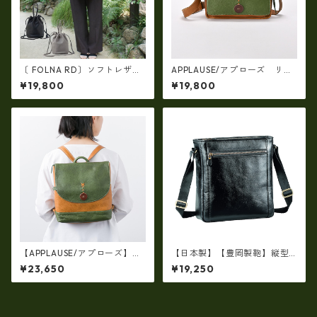
〔 FOLNA RD〕ソフトレザー
APPLAUSE/アプローズ リー
2WAY巾着ショルダーバッグ・
フコンビ・レザーバッグ 日
¥19,800
¥19,800
fo-083349
本製 37-5010
【APPLAUSE/アプローズ】レ
【日本製】【豊岡製鞄】縦型
ザー コンビフラップ リュック
ショルダーバッグ メンズ 上質
¥23,650
¥19,250
（日本製）ap-5012
な牛革を使った大人の本革メ
ンズショルダー bz-16453