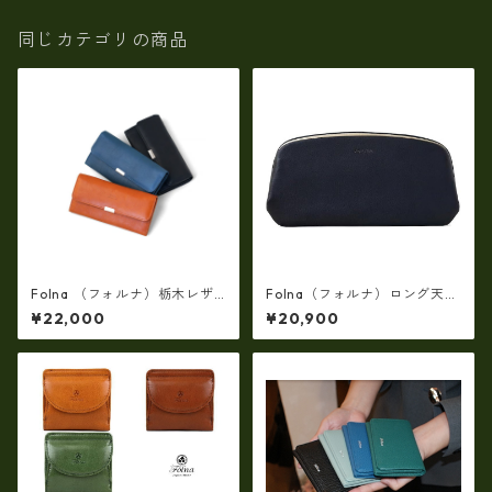
布 tz-306-all
同じカテゴリの商品
Folna （フォルナ）栃木レザ
Folna（フォルナ）ロング天溝
ー フラップ長財布 / No.29938
がま口長財布(牛革製・日本
¥22,000
¥20,900
93
製）fo-2993878