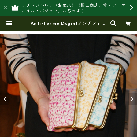
ナチュラルレナ（お蔵店）（槙田商店、傘・アロマ
オイル・パジャマ）こちらより
Anti-forme Dsgin(アンチフォル
ムデザイン)【日本製】【ソフトカン
ガルー革】（4color）手絞り染
め・がま口長財布 tz-306-all | 豊
岡製オリジナルバッグ製造販売【日
本製・バッグ財布 専門店】レナ
ジャパンメイド ショップ