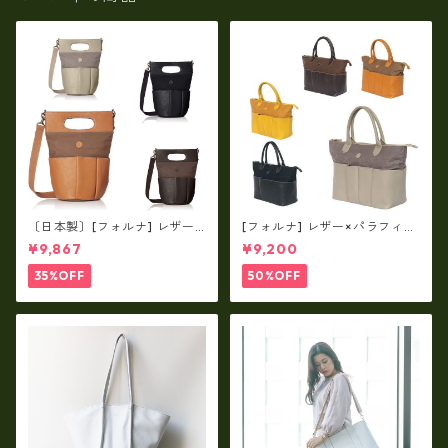
〔日本製〕[フォルナ] レザー×
[フォルナ] レザー×パラフィン
パラフィン筒型2way シュリン
筒型2way シュリンクレザー×
¥9,867
¥9,200
クレザー×79Aパラフィン fo
79Aパラフィン トートL fo-2
-259630
59632
35%OFF
50%OFF