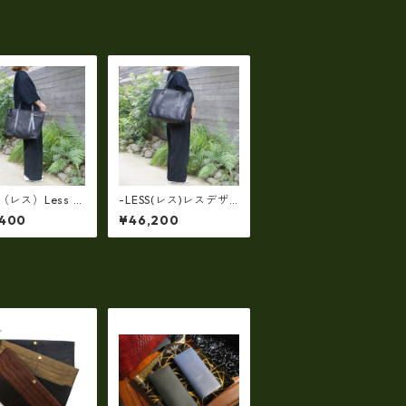
s（レス）Less D
-LESS(レス)レスデザ
N(レスデザイン)S
イン（牛革）トート＆
,400
¥46,200
d Texture（牛
クラッチで使える(両
斜め掛け＆多機能
面・同一仕様！）大口
L/SIZE） LMS
開口ボストン LMSB-0
4
506