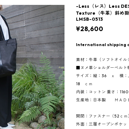
-Less（レス）Less D
Texture（牛革）斜め
LMSB-0513
¥28,600
International shipping 
素材：牛革（ソフトオイルシ
■ヌメ革ショルダーベルト幅*
サイズ：縦：36 ｘ 横：
18 ｃｍ
内装：コットン 重さ：116
生産地：日本製 ＭＡＤ
開閉：ファスナー（52ｃｍ
外面：三層オープンポケット