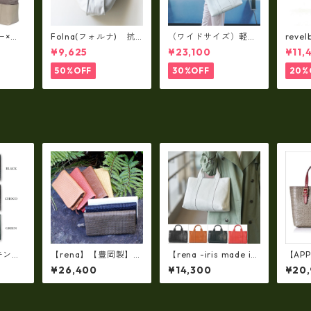
ー×パ
Folna(フォルナ) 抗
（ワイドサイズ）軽
reve
y シ
菌ソフトスムースレザ
量・牛革製品・2WAY
国産
¥9,625
¥23,100
¥11,
79A
ー トートバッグ / FOL
ヌメ革トートバッグ
れ 
トL f
NA RD fo-083244
（A3サイズ/日本製）
ト rl
50%OFF
30%OFF
20%
(高収納）ir-02G
「キング
【rena】【豊岡製】
【rena -iris made in
【APP
「革の
（7color）佐賀牛革
japan】【日本製】軽
ーズ】S
¥26,400
¥14,300
¥20
高級レ
（素上げメッシュタイ
量☆牛革製品・ヌメ革
型押し
 長札
プ）オイルレザーラウ
製・手提げトートバッ
トート
製) l
ンドファスナー 長財布
グ(A4サイズ） ir-01
【FB-0072】5/color