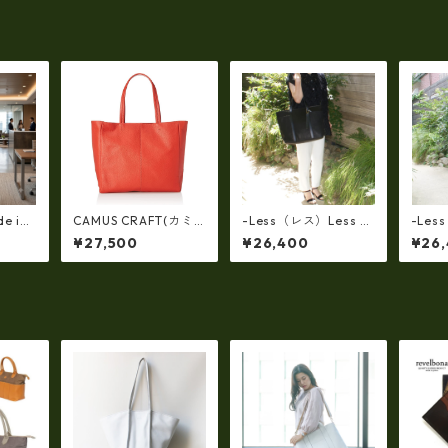
e in j
CAMUS CRAFT(カミ
-Less（レス）Less D
-Les
品】ソ
ュクラフト) ビジネス
ESIGN(レスデザイン)S
ESIG
¥27,500
¥26,400
¥26
革ショ
バッグ トートバッグ
carred Texture（牛
carre
ッグ
日本製 撥水 軽量 ユニ
革）斜め掛け＆多機能
革）
ザー）
セックス cc-2703
トート（L/SIZE） LMS
トート（
製, 国産
B-0514
B-051
レザー
対応,
バケ
、プレ