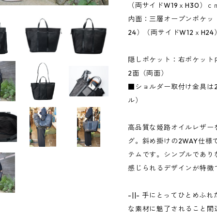
（両サイドW19ｘH30）ｃ
内面：三層オープンポケッ
24）（両サイドW12ｘH2
隠しポケット：右ポケット
2面（両面）
■ショルダー取付け金具は
ル）
高品質な姫路オイルレザー
グ。斜め掛けの2WAY仕
テムです。シンプルであり
感じられるデザインが特徴
-||- 手にとってひとめ
な素材に魅了されること間違