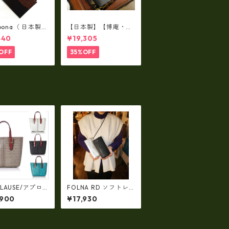
lbona（ 日本製）
【日本製】【博庵・HI
牛革製・お札入
ROAN】最高級牛革
440
¥19,305
ロングウォレッ
（ボーテッド）札入
-001
れ・長財布 ha-2153
OFF
35%OFF
5
LAUSE/アプロ
FOLNA RD ソフトレ
AFARI series
ザー/ホイルレザー エ
,900
¥17,930
 クロコ レザー
ンべロープ 長財布
 ap-3739
fo-2993901