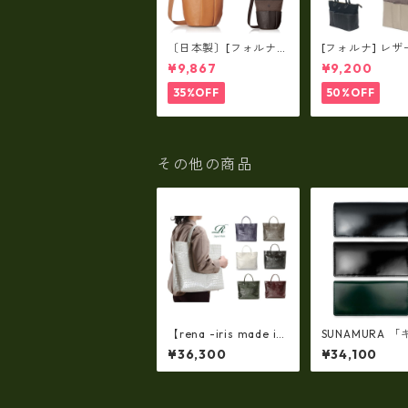
〔日本製〕[フォルナ]
[フォルナ] レザ
レザー×パラフィン筒
ラフィン筒型2wa
¥9,867
¥9,200
型2way シュリンクレ
ュリンクレザー×
ザー×79Aパラフィ
パラフィン トー
35%OFF
50%OFF
ン fo-259630
o-259632
その他の商品
【rena -iris made in
SUNAMURA 
japan】【日本製】牛
オブレザー」、
¥36,300
¥34,100
革エナメルクロコ・ 軽
ダイヤモンド」
量ラージサイズ・トー
ザー コードバン
トバッグ ir-667
入れ・長財布(日本
y-1000