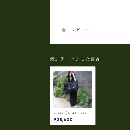
レビュー
最近チェックした商品
-Less（レス）Less D
ESIGN(レスデザイン)S
¥28,600
carred Texture（牛
革）斜め掛け＆多機能