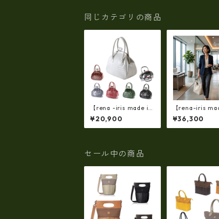
トート（LL/SIZE） LM
SB-0513
同じカテゴリの商品
【rena -iris made in
【rena-iris mad
japan】【日本製】(限
apan】【国産
¥20,900
¥36,300
定品)牛革製品・エナ
フトシュリンク
メルクロコ☆ガマ口バ
ルダートートバ
ッグ(軽量430ｇ）ir-6
（イタリアンレ
62-all
ri-5153 | 日本
品, イタリアン
セール中の商品
使用, ショルダー
トートバッグ、
ツ、牛革、収納
ゼント