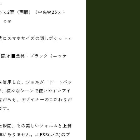
ｍ
トｘ2面（両面）（中央W25ｘＨ
4）ｃｍ
内にスマホサイズの隠しポケットｘ
2箇所 ■金具：ブラック（ニッケ
を使用した、ショルダートートバッ
様で、様々なシーンで使いやすいアイ
ながらも、デザイナーのこだわりが
です。
ふれた瞬間、その美しいフォルムと上質
いありません。-LESS(レス)のブ