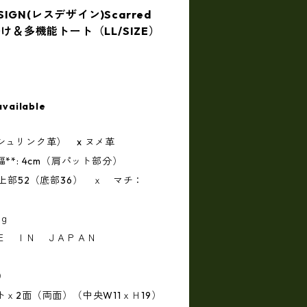
ESIGN(レスデザイン)Scarred
掛け＆多機能トート（LL/SIZE）
available
ュリンク革） x ヌメ革
*: 4cm（肩パット部分）
上部52（底部36） ｘ マチ：
0ｇ
Ｅ ＩＮ ＪＡＰＡＮ
）
ｘ2面（両面）（中央W11ｘＨ19）