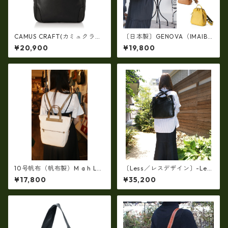
CAMUS CRAFT(カミュクラフ
〔日本製〕GENOVA（IMAIBA
ト) ビジネスバッグ リュック
G）牛革製・シュリンクヌメ
¥20,900
¥19,800
サック 日本製 撥水 軽量 ユニ
Ｗジッパー・コンパクトリュ
セックス cc-2702
ック ir-2858
10号帆布（帆布製）M a h L
〔Less／レスデザイン〕-Les
革コンビ・リュック 7M2-11
s タンニンをたっぷり浸透させ
¥17,800
¥35,200
44
た厚口のホースレザー馬革ト
ートリュック3way LMSB-00
32