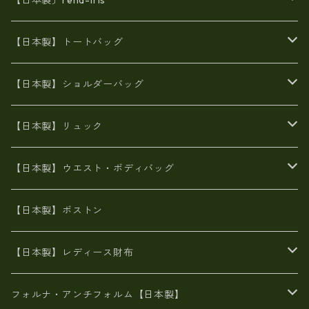
【日本製〕rena-iris
エナメル（パテント）レザー
【日本製】トートバッグ
牛革製品トート・ショルダー
火山灰染めバッグ
【日本製】ショルダーバッグ
8号帆布
牛革製品リュック
ヌメ革バッグ
漂流ロープバッグ
【日本製】リュック
豊岡製
Ａ3サイズ
6号蝋引き帆布
オイルレザー
火山灰染めバッグ
帆布
【日本製】ウエスト・ボディバッグ
8号帆布
豊岡
エナメル
財布ポシェット
牛革
帆布
【日本製】ボストン
豊岡製
がま口
牛革
日本製
リネン
オイルレザー
【日本製】レディース財布
メタリック
メタリック
スエード
６号蝋引き帆布
二つ折り財布
フォルナ・アンチフォルム【日本製】