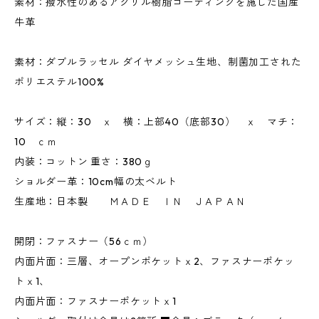
素材：撥水性のあるアクリル樹脂コーティングを施した国産
牛革
素材：ダブルラッセル ダイヤメッシュ生地、制菌加工された
ポリエステル100%
サイズ：縦：30 ｘ 横：上部40（底部30） ｘ マチ：
10 ｃｍ
内装：コットン 重さ：380ｇ
ショルダー革：10cm幅の太ベルト
生産地：日本製 ＭＡＤＥ ＩＮ ＪＡＰＡＮ
開閉：ファスナー（56ｃｍ）
内面片面：三層、オープンポケットｘ2、ファスナーポケッ
トｘ1、
内面片面：ファスナーポケットｘ1