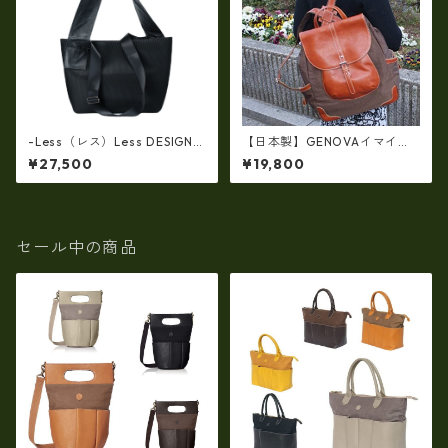
-Less（レス）Less DESIGN
【日本製】GENOVAイマイバ
(レスデザイン)ダブルラッセル
ッグ（IMAIBAG）牛革ｘナイ
¥27,500
¥19,800
ダイヤメッシュx牛革製 Lサ
ロン・軽量シュリンクヌメ革
イズ・ショルダートートバッ
リュック（ゆったり収納☆A
グ LMSB-7003
4）ir-2634
セール中の商品