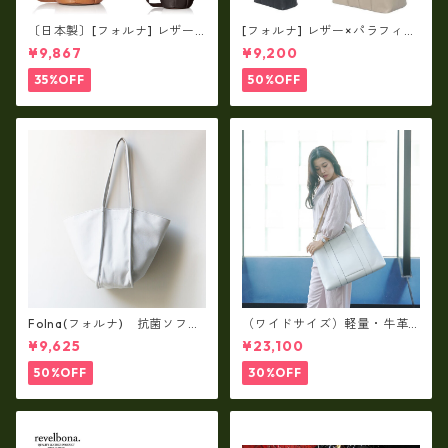
〔日本製〕[フォルナ] レザー×
[フォルナ] レザー×パラフィン
パラフィン筒型2way シュリン
筒型2way シュリンクレザー×
¥9,867
¥9,200
クレザー×79Aパラフィン fo
79Aパラフィン トートL fo-2
-259630
59632
35%OFF
50%OFF
Folna(フォルナ) 抗菌ソフト
（ワイドサイズ）軽量・牛革
スムースレザー トートバッグ
製品・2WAYヌメ革トートバッ
¥9,625
¥23,100
/ FOLNA RD fo-083244
グ（A3サイズ/日本製）(高収
納）ir-02G
50%OFF
30%OFF