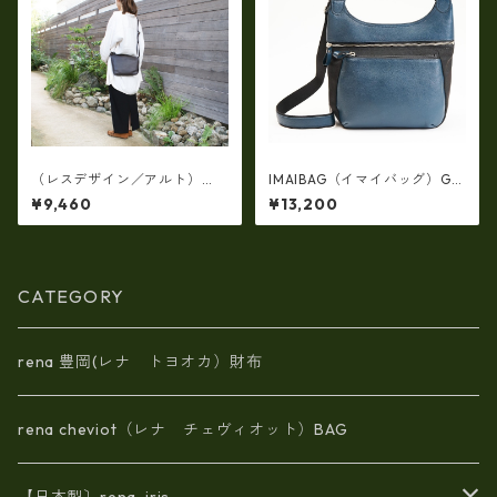
（レスデザイン／アルト）
IMAIBAG（イマイバッグ）GE
（日本製）牛革オイルシュリ
NOVA斜め掛けメッセンジャー
¥9,460
¥13,200
ンク サコッシュ ショルダ
ショルダー（日本製）ri-2747
ー AMSB-1329
CATEGORY
rena 豊岡(レナ トヨオカ）財布
rena cheviot（レナ チェヴィオット）BAG