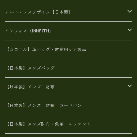
豊岡製品
がま口財布
エナメルクロコ
長財布
BAG
アルト・レスデザイン【日本製】
スペインレザー
がま口
スペインレザー
L字ファスナー財布
財布・小物
BAG
インフィス（INNFITH）
革友禅染め
斜め掛け
佐賀牛革
スペインレザー
ポーチ
財布・小物
BAG
【コロニル】革バッグ・財布用ケア製品
山羊革
オーストリッチ
革友禅染め
ヌメ革
財布ショルダー
財布・小物
【日本製】メンズバッグ
イタリアンレザー
イタリアンレザー
革西陣織り
革友禅染め
ヌメ革
がま口財布
【日本製】メンズ 財布
ヌメ革
山羊革
エゾ鹿革
栃木レザー
革友禅染め
火山灰染め
象革エレファント【日本製】メンズ 財布
【日本製】メンズ 財布 コードバン
メタリック
ピッグスキン
山羊革
山羊革
名刺入れ・キーケース、他
鮫革シャーク【日本製】メンズ 財布
【日本製】メンズ財布・象革エレファント
革友禅染め
ダチョウ革