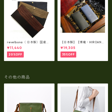
revelbona（ 日本製）国産牛
【日本製】【博庵・HIROAN】
革製・お札入れ ロングウォ
最高級牛革（ボーテッド）札
¥11,440
¥19,305
レット rl-001
入れ・長財布 ha-21535
20%OFF
35%OFF
その他の商品