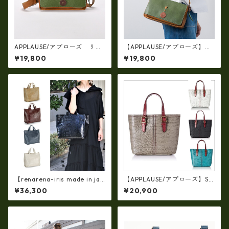
APPLAUSE/アプローズ リー
【APPLAUSE/アプローズ】レ
フコンビ・レザーバッグ 日
ザー コンビ リーフショルダ
¥19,800
¥19,800
本製 37-5010
ー（日本製）ap-5010
【renarena-iris made in jap
【APPLAUSE/アプローズ】SA
an】(日本製 軽量・牛革製品・
FARI series 型押し クロコ レ
¥36,300
¥20,900
エナメルクロコ・マザーマル
ザー トート ap-3739
チバッグ ir-668 牛革 エナメル
クロコ 型押し 手提げ トート