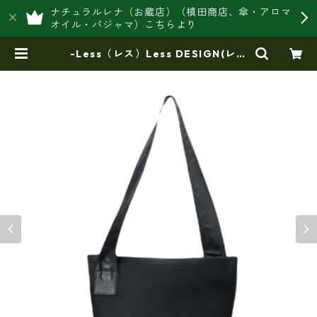
ナチュラルレナ（お蔵店）（槙田商店、傘・アロマ
オイル・パジャマ）こちらより
-Less（レス）Less DESIGN(レス
デザイン)ダブルラッセル ダイヤメ
ッシュx牛革 Mサイズ・ショルダー
トートバッグ LMSB-7002 | 豊岡
製オリジナルバッグ製造販売【日本
製・バッグ財布 専門店】レナ ジ
ャパンメイド ショップ