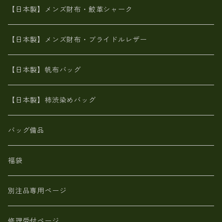
メタリック
ブライドルレザー【日本製】メンズ 財布
【日本製】メンズ財布・鮫革シャーク
ポーテッド
メタリック
ポニー革
MAISON de HIROAN 【日本製】メンズ 財布
【日本製】メンズ財布・ブライドルレザー
神鍋山火山灰手染め
カンガルー革
栃木レザー 【日本製】メンズ 財布
【日本製】帆布バッグ
鹿革
革小物・財布【日本製】メンズ レディース
【日本製】柿渋染めバッグ
【日本製】メンズ 財布 アザラシ革(シールスキン)
バッグ備品
福袋
別注品専用ページ
修理受付ページ