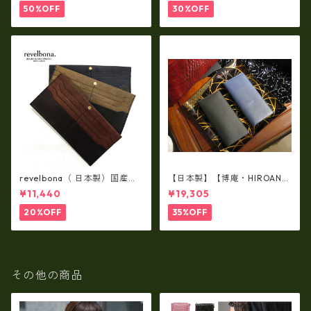
納）ir-02G
50%OFF
30%OFF
revelbona（ 日本製）国産牛
【日本製】【博庵・HIROAN】
革製・お札入れ ロングウォ
最高級牛革（ボーテッド）札
¥11,440
¥19,305
レット rl-001
入れ・長財布 ha-21535
20%OFF
35%OFF
その他の商品