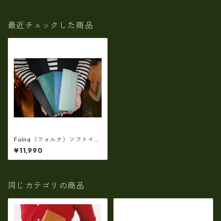
最近チェックした商品
Folna（フォルナ）ソフトイタ
リアンレザー(アドリアレザ
¥11,990
ー）薄マチ長財布 fo-299388
4
同じカテゴリの商品