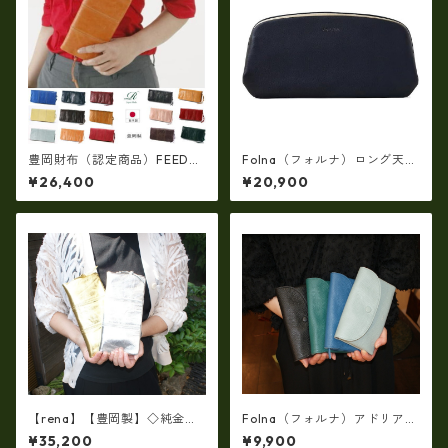
豊岡財布（認定商品）FEEDBA
Folna（フォルナ）ロング天溝
G【豊岡製】（15color）スペ
がま口長財布(牛革製・日本
¥26,400
¥20,900
イン仔牛革製☆手絞りオイル
製）fo-2993878
レザーラウンドファスナー 長
財布 rj-007
【rena】【豊岡製】◇純金箔
Folna（フォルナ）アドリアレ
革製品・限定生産☆スペイン
ザー(イタリア“マストロット
¥35,200
¥9,900