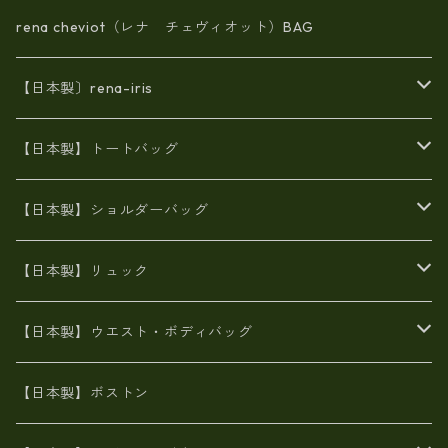
rena cheviot（レナ チェヴィオット）BAG
【日本製〕rena-iris
エナメル（パテント）レザー
【日本製】トートバッグ
牛革製品トート・ショルダー
火山灰染めバッグ
【日本製】ショルダーバッグ
8号帆布
牛革製品リュック
ヌメ革バッグ
漂流ロープバッグ
【日本製】リュック
豊岡製
Ａ3サイズ
6号蝋引き帆布
オイルレザー
火山灰染めバッグ
帆布
【日本製】ウエスト・ボディバッグ
8号帆布
豊岡
エナメル
財布ポシェット
牛革
帆布
【日本製】ボストン
豊岡製