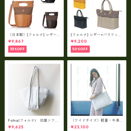
〔日本製〕[フォルナ] レザー×
[フォルナ] レザー×パラフィン
パラフィン筒型2way シュリン
筒型2way シュリンクレザー×
¥9,867
¥9,200
クレザー×79Aパラフィン fo
79Aパラフィン トートL fo-2
-259630
59632
35%OFF
50%OFF
Folna(フォルナ) 抗菌ソフト
（ワイドサイズ）軽量・牛革
スムースレザー トートバッグ
製品・2WAYヌメ革トートバッ
¥9,625
¥23,100
/ FOLNA RD fo-083244
グ（A3サイズ/日本製）(高収