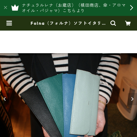
ナチュラルレナ（お蔵店）（槙田商店、傘・アロマ
オイル・パジャマ）こちらより
Folna（フォルナ）ソフトイタリア
ンレザー(アドリアレザー）薄マチ長
財布 fo-2993884 | 豊岡製オリジ
ナルバッグ製造販売【日本製・バッ
グ財布 専門店】レナ ジャパンメ
イド ショップ