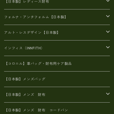
がま口
牛革
日本製
リネン
オイルレザー
【日本製】レディース財布
メタリック
メタリック
スエード
６号蝋引き帆布
二つ折り財布
フォルナ・アンチフォルム【日本製】
豊岡製品
がま口財布
エナメルクロコ
長財布
BAG
アルト・レスデザイン【日本製】
スペインレザー
がま口
スペインレザー
L字ファスナー財布
財布・小物
BAG
インフィス（INNFITH）
革友禅染め
斜め掛け
佐賀牛革
スペインレザー
ポーチ
財布・小物
BAG
【コロニル】革バッグ・財布用ケア製品
山羊革
オーストリッチ
革友禅染め
ヌメ革
財布ショルダー
財布・小物
【日本製】メンズバッグ
イタリアンレザー
イタリアンレザー
革西陣織り
革友禅染め
ヌメ革
がま口財布
【日本製】メンズ 財布
ヌメ革
山羊革
エゾ鹿革
栃木レザー
革友禅染め
火山灰染め
象革エレファント【日本製】メンズ 財布
【日本製】メンズ 財布 コードバン