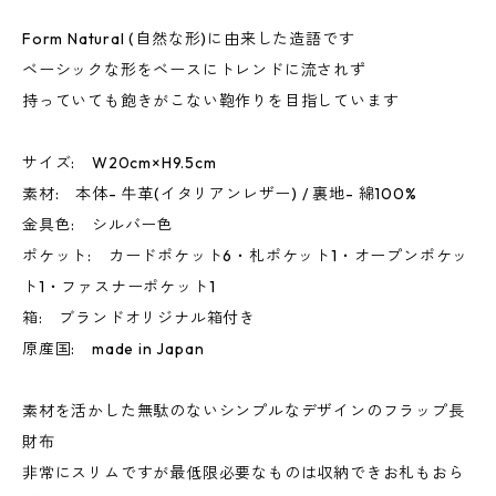
Form Natural (自然な形)に由来した造語です
ベーシックな形をベースにトレンドに流されず
持っていても飽きがこない鞄作りを目指しています
サイズ: W20cm×H9.5cm
素材: 本体- 牛革(イタリアンレザー) / 裏地- 綿100%
金具色: シルバー色
ポケット: カードポケット6・札ポケット1・オープンポケッ
ト1・ファスナーポケット1
箱: ブランドオリジナル箱付き
原産国: made in Japan
素材を活かした無駄のないシンプルなデザインのフラップ長
財布
非常にスリムですが最低限必要なものは収納できお札もおら