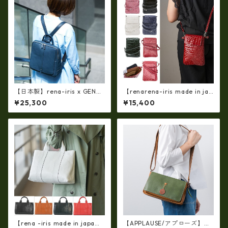
【日本製】rena-iris x GENO
【renarena-iris made in jap
VA（IMAIBAG）コラボ製品ラ
an】【日本製】(総革・バージ
¥25,300
¥15,400
ンドセルデザイン・シュリン
ョン）牛革エナメルクロコ・
クヌメ牛革・リュック（A4/si
縦型お財布スマホ 2ＷＡＹポ
ze）ir-2502
シェット ir-660-a
【rena -iris made in japa
【APPLAUSE/アプローズ】レ