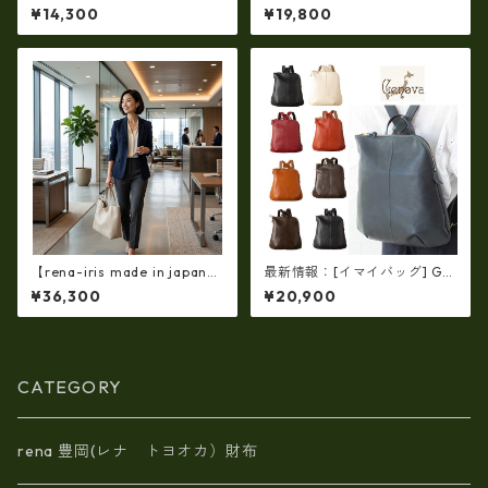
n】【日本製】軽量☆牛革製
ザー コンビ リーフショルダ
¥14,300
¥19,800
品・ヌメ革製・手提げトート
ー（日本製）ap-5010
バッグ(A4サイズ） ir-01
【rena-iris made in japan】
最新情報：[イマイバッグ] GE
【国産品】ソフトシュリンク
NOVA 日本製 牛革リュック レ
¥36,300
¥20,900
革ショルダートートバッグ
ザー リュック レディースリュ
（イタリアンレザー）ri-5153
ック im-2670
| 日本製, 国産品, イタリアンレ
ザー使用, ショルダー対応, ト
ートバッグ、バケツ、牛革、
CATEGORY
収納、プレゼント
rena 豊岡(レナ トヨオカ）財布