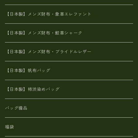
メタリック
ピッグスキン
山羊革
山羊革
名刺入れ・キーケース、他
鮫革シャーク【日本製】メンズ 財布
【日本製】メンズ財布・象革エレファント
革友禅染め
ダチョウ革
メタリック
ブライドルレザー【日本製】メンズ 財布
【日本製】メンズ財布・鮫革シャーク
ポーテッド
メタリック
ポニー革
MAISON de HIROAN 【日本製】メンズ 財布
【日本製】メンズ財布・ブライドルレザー
神鍋山火山灰手染め
カンガルー革
栃木レザー 【日本製】メンズ 財布
【日本製】帆布バッグ
鹿革
革小物・財布【日本製】メンズ レディース
【日本製】柿渋染めバッグ
【日本製】メンズ 財布 アザラシ革(シールスキン)
バッグ備品
福袋