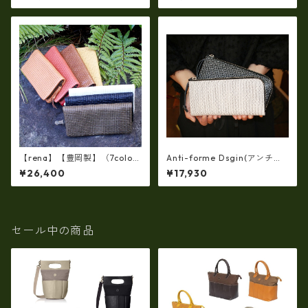
牛革（仔牛革）手絞り＆オイ
社)ウォレットポーチ（日本
ルレザー長財布 rj－0071【国
製） fo-2993890
産品】
【rena】【豊岡製】（7colo
Anti-forme Dsgin(アンチフ
r）佐賀牛革（素上げメッシュ
ォルムデザイン)羊革フィル
¥26,400
¥17,930
タイプ）オイルレザーラウン
ム・三―リング加工 L字長財
ドファスナー 長財布【FB-00
布 af-29900056
72】5/color
セール中の商品