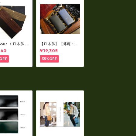
lbona（ 日本製）
【日本製】【博庵・HI
牛革製・お札入
ROAN】最高級牛革
440
¥19,305
ロングウォレッ
（ボーテッド）札入
-001
れ・長財布 ha-2153
OFF
35%OFF
5