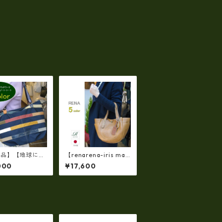
産品】【地球に優
【renarena-iris mad
euse-Leathe
e in japan】（5 colo
000
¥17,600
ゾート・ショル
r)牛革製品・ソフトレ
トートバッグ・オ
ザー・シュリンク革製
レザー（パッチワ
ショルダートート(日
（牛革製）ir-10
本製）ir-671-all