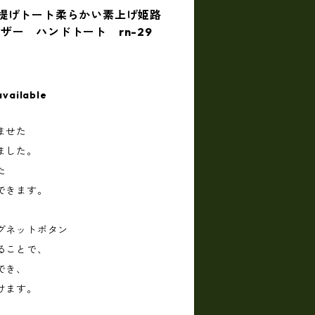
s 手提げトート柔らかい素上げ姫路
ザー ハンドトート rn-29
available
ませた
ました。
た
できます。
グネットボタン
ることで、
でき、
けます。