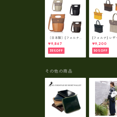
〔日本製〕[フォルナ]
[フォルナ] レザ
レザー×パラフィン筒
ラフィン筒型2wa
¥9,867
¥9,200
型2way シュリンクレ
ュリンクレザー×
ザー×79Aパラフィ
パラフィン トー
35%OFF
50%OFF
ン fo-259630
o-259632
その他の商品