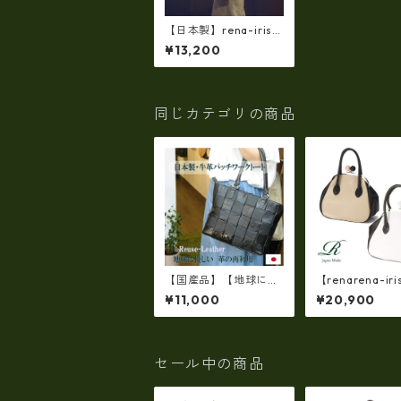
【日本製】rena-iris
手提げトート柔らかい
¥13,200
素上げ姫路レザー・ソ
フトオイルレザー ハ
ンドトート rn-29
同じカテゴリの商品
【国産品】【地球に優
【renarena-iri
しい 革の再利用・Re
e in japan】
¥11,000
¥20,900
use-Leather】オイル
製】(ソフトシ
レザーパッチワークト
クレザー製)牛革
ート・バッグ ir-2497
品・コンビガマ
グ ir-665-al
セール中の商品