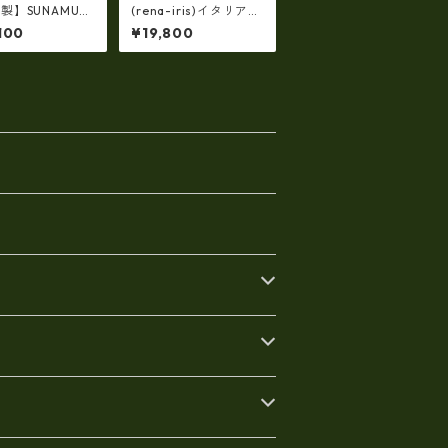
製】SUNAMUR
(rena-iris)イタリアン
レザー（シュリンク
100
¥19,800
財布（札入れ二つ
革）・斜め掛けショル
ly-1000
ダー（日本製）ri-722