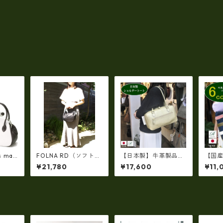
s mad
FOLNA RD（ソフトレ
【日本製】牛革製品・
【国
【日本
ザー シリーズ）ソフト
ソフトシュリンクレザ
しい・R
¥21,780
¥17,600
¥11,
ュリン
レザー ワンハンドルバ
ー・ボストントート
r】リ
製
ッグ・FOLNA RD 083
（軽量）(オイルレザ
ダー
口バッ
327
ー）ir-677
イル
l
ーク）
1