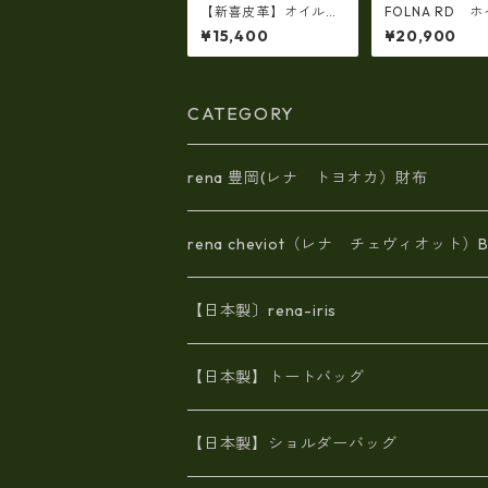
【新喜皮革】オイルコ
FOLNA RD 
ードバンラウンドファ
ザーボストンバッ
¥15,400
¥20,900
スナーショートウォレ
SIZE SILVER 
ット 日本製 tc-048
83338
4
CATEGORY
rena 豊岡(レナ トヨオカ）財布
rena cheviot（レナ チェヴィオット）B
【日本製〕rena-iris
エナメル（パテント）レザー
【日本製】トートバッグ
牛革製品トート・ショルダー
火山灰染めバッグ
【日本製】ショルダーバッグ