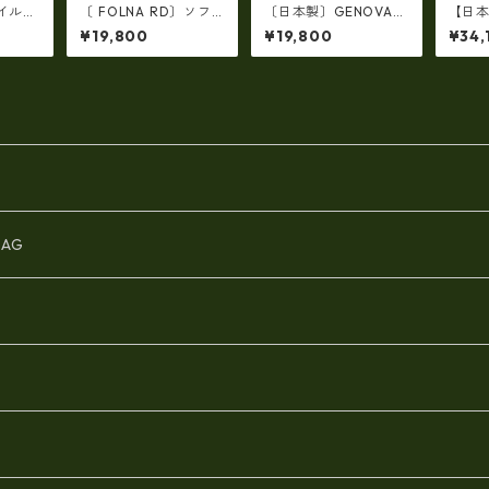
ホイルレ
〔 FOLNA RD〕ソフ
〔日本製〕GENOVA
【日本
グ S-
トレザー2WAY巾着シ
（IMAIBAG）牛革製・
A 高級レザー コードバ
¥19,800
¥19,800
¥34,
fo- 0
ョルダーバッグ・fo-0
シュリンクヌメ Ｗジッ
ン 長
83349
パー・コンパクトリュ
折り） 
ック ir-2858
AG