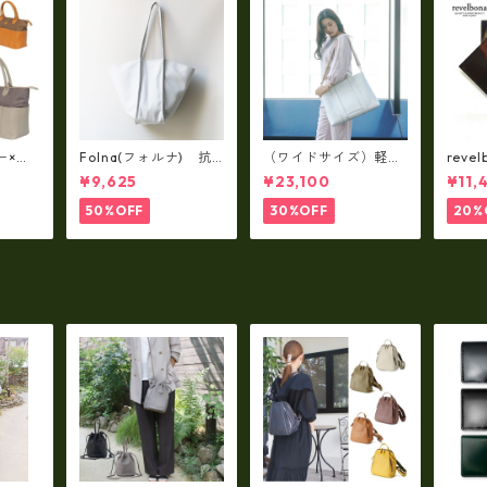
ー×パ
Folna(フォルナ) 抗
（ワイドサイズ）軽
reve
y シ
菌ソフトスムースレザ
量・牛革製品・2WAY
国産
¥9,625
¥23,100
¥11,
79A
ー トートバッグ / FOL
ヌメ革トートバッグ
れ 
トL f
NA RD fo-083244
（A3サイズ/日本製）
ト rl
50%OFF
30%OFF
20%
(高収納）ir-02G