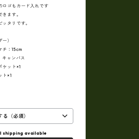
のロゴもカード入れです
できます。
ピッタリです。
ザー）
マチ：15cm
：キャンバス
ポケット×1
ット×1
する（必須）
l shipping available