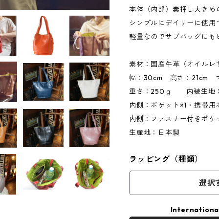
本体（内部）素押し大きめ
シンプルにデイリーに使用
軽量なのでサブバッグにも
素材：国産牛革（オイルレ
幅：30cm 高さ：21cm 
重さ：250ｇ 内装生地
内側：ポケット×1・携帯用
内側：ファスナー付きポケ
生産地：日本製
ラッピング（種類）
選択
Internationa