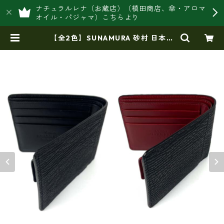
ナチュラルレナ（お蔵店）（槙田商店、傘・アロマ
オイル・パジャマ）こちらより
【全2色】SUNAMURA 砂村 日本製
高級 シャークレザー 二つ折り財布
ショートウオレット 鮫革（ly1301）
| 豊岡製オリジナルバッグ製造販売
【日本製・バッグ財布 専門店】レ
ナ ジャパンメイド ショップ