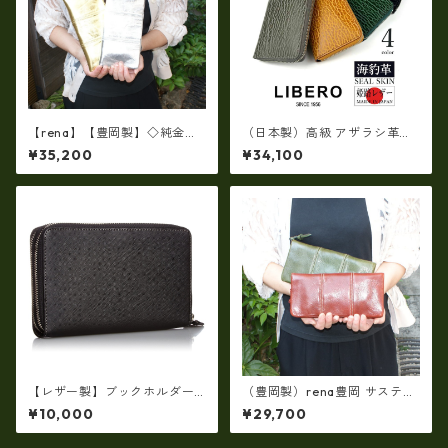
【rena】【豊岡製】◇純金箔
（日本製）高級 アザラシ革
革製品・限定生産☆スペイン
（シールスキン）× 姫路レザー
¥35,200
¥34,100
牛革（仔牛革）手絞り＆オイ
ラウンドファスナー長財布 ロ
ルレザー長財布 rj－0071【国
ングウォレット ir-1400
産品】
【レザー製】ブックホルダー
（豊岡製）rena豊岡 サスティ
付マルチシステムウォレット
ナブルレザー・レッザボタニ
¥10,000
¥29,700
【ビジネス小物】ew-21545
カ 牛革ラウンドファスナー長
財布 rt-030