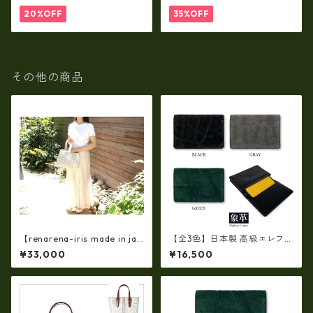
レット rl-001
入れ・長財布 ha-21535
20%OFF
35%OFF
その他の商品
【renarena-iris made in jap
【全3色】日本製 高級エレファ
an】【日本製】牛革製品・エ
ントレザー × 姫路レザー 名刺
¥33,000
¥16,500
ナメルクロコ型押しレザー・
入れ カードケース 本革 リアル
マザートートバッグ ir-66
レザー(5172ur)
4