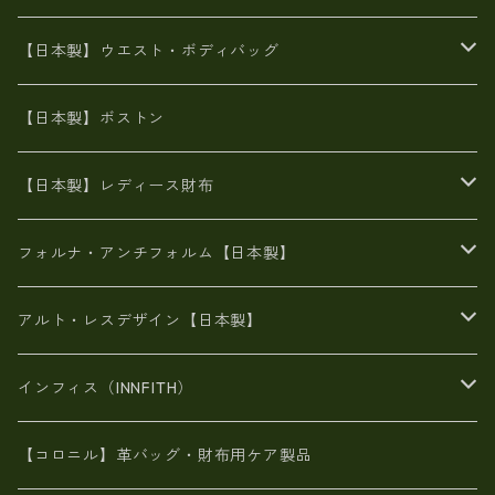
豊岡製
Ａ3サイズ
6号蝋引き帆布
オイルレザー
火山灰染めバッグ
帆布
【日本製】ウエスト・ボディバッグ
8号帆布
豊岡
エナメル
財布ポシェット
牛革
帆布
【日本製】ボストン
豊岡製
がま口
牛革
日本製
リネン
オイルレザー
【日本製】レディース財布
メタリック
メタリック
スエード
６号蝋引き帆布
二つ折り財布
フォルナ・アンチフォルム【日本製】
豊岡製品
がま口財布
エナメルクロコ
長財布
BAG
アルト・レスデザイン【日本製】
スペインレザー
がま口
スペインレザー
L字ファスナー財布
財布・小物
BAG
インフィス（INNFITH）
革友禅染め
斜め掛け
佐賀牛革
スペインレザー
ポーチ
財布・小物
BAG
【コロニル】革バッグ・財布用ケア製品