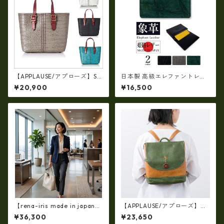
【APPLAUSE/アプローズ】SA
日本製 高級エレファントレザ
FARI series 型押し クロコ レ
ー × 姫路レザー 名刺入れ カー
¥20,900
¥16,500
ザー トート ap-3739
ドケース 本革 リアルレザー(51
72ur)
【rena-iris made in japan】
【APPLAUSE/アプローズ】レ
【国産品】ソフトシュリンク
ザー コンビフラップ リュック
¥36,300
¥23,650
革ショルダートートバッグ
（日本製）ap-5012