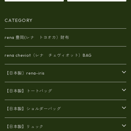
（イタリアンレザー）ri-5153
| 日本製, 国産品, イタリアンレ
ザー使用, ショルダー対応, ト
ートバッグ、バケツ、牛革、
CATEGORY
収納、プレゼント
rena 豊岡(レナ トヨオカ）財布
rena cheviot（レナ チェヴィオット）BAG
【日本製〕rena-iris
エナメル（パテント）レザー
【日本製】トートバッグ
牛革製品トート・ショルダー
火山灰染めバッグ
【日本製】ショルダーバッグ
8号帆布
牛革製品リュック
ヌメ革バッグ
漂流ロープバッグ
【日本製】リュック