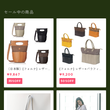
セール中の商品
〔日本製〕[フォルナ] レザー×
[フォルナ] レザー×パラフィン
パラフィン筒型2way シュリン
筒型2way シュリンクレザー×
¥9,867
¥9,200
クレザー×79Aパラフィン fo
79Aパラフィン トートL fo-2
-259630
59632
35%OFF
50%OFF