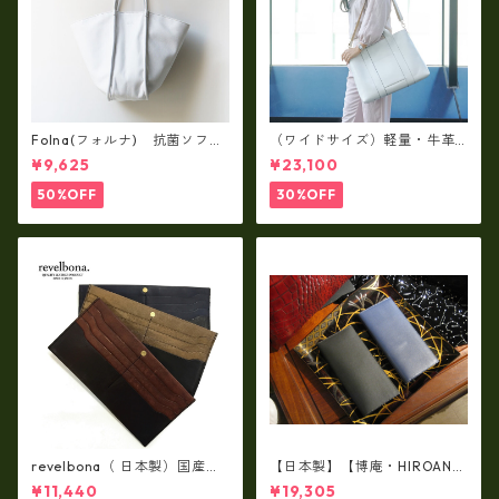
Folna(フォルナ) 抗菌ソフト
（ワイドサイズ）軽量・牛革
スムースレザー トートバッグ
製品・2WAYヌメ革トートバッ
¥9,625
¥23,100
/ FOLNA RD fo-083244
グ（A3サイズ/日本製）(高収
納）ir-02G
50%OFF
30%OFF
revelbona（ 日本製）国産牛
【日本製】【博庵・HIROAN】
革製・お札入れ ロングウォ
最高級牛革（ボーテッド）札
¥11,440
¥19,305