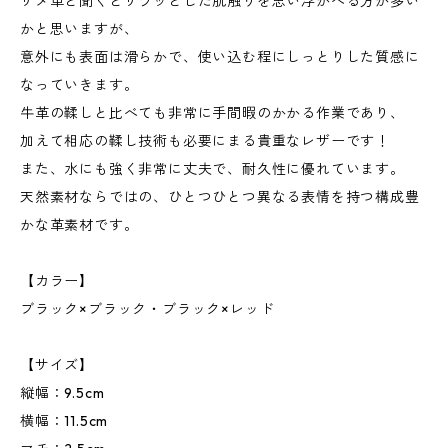
サメ革と聞くとザラッとした肌触りを思い浮かべる方が多い
かと思いますが、
意外にも表面は滑らかで、使い込む程にしっとりした質感に
なっていきます。
牛革の鞣しと比べても非常に手間暇のかかる作業であり、
加えて相応の鞣し技術も必要にまる貴重なレザーです！
また、水にも強く非常に丈夫で、耐久性に優れています。
天然素材ならではの、ひとつひとつ異なる表情を持つ構成豊
かな革素材です。
【カラー】
ブラック×ブラック・ブラック×レッド
【サイズ】
縦幅：9.5cm
横幅：11.5cm