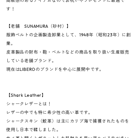
高級感のあるアイテムなのでお祝いやプレゼントに最適で
す！
【老舗 SUNAMURA（砂村）】
服飾ベルトの企画製造卸業として、1948年（昭和23年）に創
業。
皮革製品の財布・鞄・ベルトなどの商品を取り扱い生産販売
している老舗ブランド。
現在はLIBEROのブランドを中心に展開中です。
【Shark Leather】
シャークレザーとは！
レザーの中でも特に希少性の高い革です。
シャークスキン（鮫革）は主にカリブ海で捕獲されたものを
使用し日本で鞣しました。