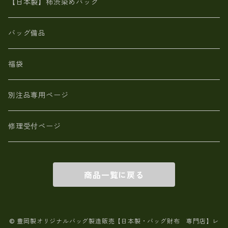
革小物・財布【日本製】メンズ レディース
【日本製】柿渋染めバッグ
【日本製】メンズ 財布 アザラシ革(シールスキン)
バッグ備品
福袋
別注品専用ページ
修理受付ページ
商品一覧に戻る
© 豊岡製オリジナルバッグ製造販売【日本製・バッグ財布 専門店】レ