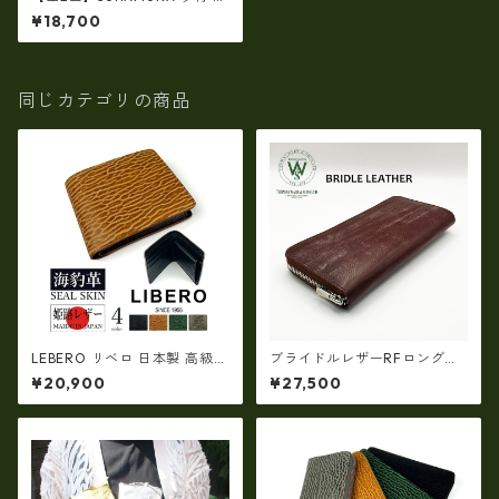
本製 高級 シャークレザー 二つ
¥18,700
折り財布 ショートウオレット
鮫革（ly1301）
同じカテゴリの商品
LEBERO リベロ 日本製 高級
ブライドルレザーRFロングウ
アザラシ革(シールスキン)× 姫
ォレット イギリス産ブライ
¥20,900
¥27,500
路レザー 二つ折り財布(ly140
ドルレザー 日本製 tc-003H
1)
G