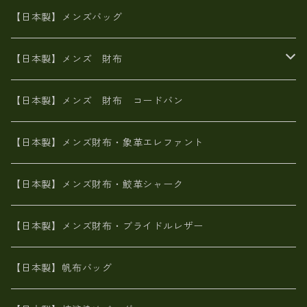
山羊革
オーストリッチ
革友禅染め
ヌメ革
財布ショルダー
財布・小物
【日本製】メンズバッグ
イタリアンレザー
イタリアンレザー
革西陣織り
革友禅染め
ヌメ革
がま口財布
【日本製】メンズ 財布
ヌメ革
山羊革
エゾ鹿革
栃木レザー
革友禅染め
火山灰染め
象革エレファント【日本製】メンズ 財布
【日本製】メンズ 財布 コードバン
メタリック
ピッグスキン
山羊革
山羊革
名刺入れ・キーケース、他
鮫革シャーク【日本製】メンズ 財布
【日本製】メンズ財布・象革エレファント
革友禅染め
ダチョウ革
メタリック
ブライドルレザー【日本製】メンズ 財布
【日本製】メンズ財布・鮫革シャーク
ポーテッド
メタリック
ポニー革
MAISON de HIROAN 【日本製】メンズ 財布
【日本製】メンズ財布・ブライドルレザー
神鍋山火山灰手染め
カンガルー革
栃木レザー 【日本製】メンズ 財布
【日本製】帆布バッグ
鹿革