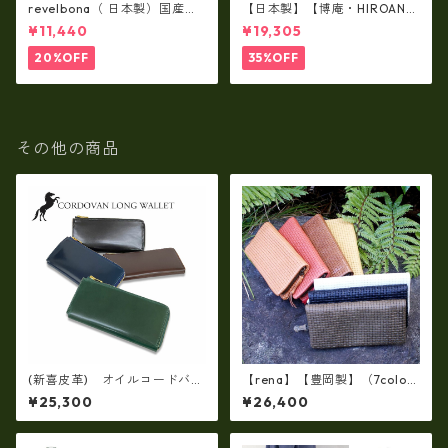
revelbona（ 日本製）国産牛
【日本製】【博庵・HIROAN】
革製・お札入れ ロングウォ
最高級牛革（ボーテッド）札
¥11,440
¥19,305
レット rl-001
入れ・長財布 ha-21535
20%OFF
35%OFF
その他の商品
(新喜皮革) オイルコードバ
【rena】【豊岡製】（7colo
ン・Lファスナー長財布ロング
r）佐賀牛革（素上げメッシュ
¥25,300
¥26,400
ウォレット 日本製 tc-048
タイプ）オイルレザーラウン
8
ドファスナー 長財布【FB-00
72】5/color