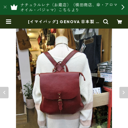
ナチュラルレナ（お蔵店）（槙田商店、傘・アロマ
オイル・パジャマ）こちらより
[イマイバッグ] GENOVA 日本製 牛
革リュック ナイロンリュック レザ
ー リュック im-2533 | 豊岡製オリ
ジナルバッグ製造販売【日本製・バ
ッグ財布 専門店】レナ ジャパン
メイド ショップ