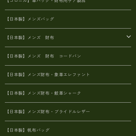
ポーチ
財布・小物
BAG
【コロニル】革バッグ・財布用ケア製品
山羊革
オーストリッチ
革友禅染め
ヌメ革
財布ショルダー
財布・小物
【日本製】メンズバッグ
イタリアンレザー
イタリアンレザー
革西陣織り
革友禅染め
ヌメ革
がま口財布
【日本製】メンズ 財布
ヌメ革
山羊革
エゾ鹿革
栃木レザー
革友禅染め
火山灰染め
象革エレファント【日本製】メンズ 財布
【日本製】メンズ 財布 コードバン
メタリック
ピッグスキン
山羊革
山羊革
名刺入れ・キーケース、他
鮫革シャーク【日本製】メンズ 財布
【日本製】メンズ財布・象革エレファント
革友禅染め
ダチョウ革
メタリック
ブライドルレザー【日本製】メンズ 財布
【日本製】メンズ財布・鮫革シャーク
ポーテッド
メタリック
ポニー革
MAISON de HIROAN 【日本製】メンズ 財布
【日本製】メンズ財布・ブライドルレザー
神鍋山火山灰手染め
カンガルー革
栃木レザー 【日本製】メンズ 財布
【日本製】帆布バッグ