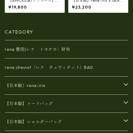
【APPLAUSE/アプローズ】レ
【日本製】rena-iris x GENO
ザー コンビ リーフショルダ
VA（IMAIBAG）コラボ製品ラ
¥19,800
¥23,200
ー（日本製）ap-5010
ンドセルデザインM・・シュリ
ンクヌメ牛革・リュック ir-2
501
CATEGORY
rena 豊岡(レナ トヨオカ）財布
rena cheviot（レナ チェヴィオット）BAG
【日本製〕rena-iris
エナメル（パテント）レザー
【日本製】トートバッグ
牛革製品トート・ショルダー
火山灰染めバッグ
【日本製】ショルダーバッグ