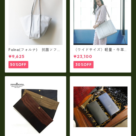
Folna(フォルナ) 抗菌ソフト
（ワイドサイズ）軽量・牛革
スムースレザー トートバッグ
製品・2WAYヌメ革トートバッ
¥9,625
¥23,100
/ FOLNA RD fo-083244
グ（A3サイズ/日本製）(高収
納）ir-02G
50%OFF
30%OFF