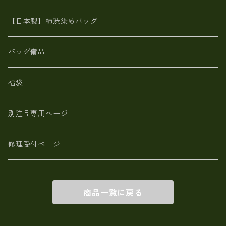
鹿革
革小物・財布【日本製】メンズ レディース
【日本製】柿渋染めバッグ
【日本製】メンズ 財布 アザラシ革(シールスキン)
バッグ備品
福袋
別注品専用ページ
修理受付ページ
商品一覧に戻る