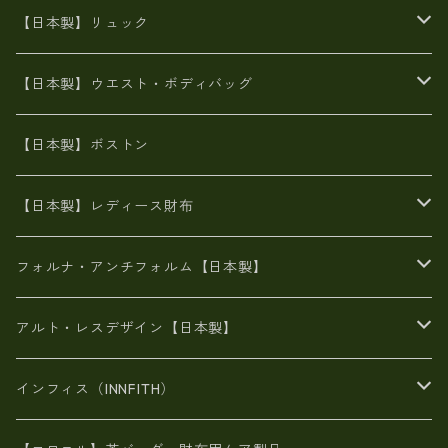
8号帆布
牛革製品リュック
ヌメ革バッグ
漂流ロープバッグ
【日本製】リュック
豊岡製
Ａ3サイズ
6号蝋引き帆布
オイルレザー
火山灰染めバッグ
帆布
【日本製】ウエスト・ボディバッグ
8号帆布
豊岡
エナメル
財布ポシェット
牛革
帆布
【日本製】ボストン
豊岡製
がま口
牛革
日本製
リネン
オイルレザー
【日本製】レディース財布
メタリック
メタリック
スエード
６号蝋引き帆布
二つ折り財布
フォルナ・アンチフォルム【日本製】
豊岡製品
がま口財布
エナメルクロコ
長財布
BAG
アルト・レスデザイン【日本製】
スペインレザー
がま口
スペインレザー
L字ファスナー財布
財布・小物
BAG
インフィス（INNFITH）
革友禅染め
斜め掛け
佐賀牛革
スペインレザー