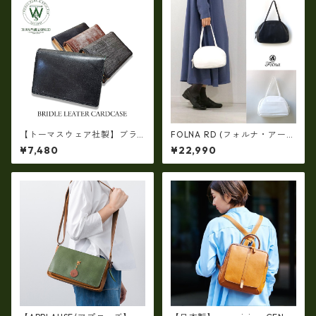
【トーマスウェア社製】ブラ
FOLNA RD (フォルナ・アール
イドルレザー製 カードケー
ディー)ソフトレザー ボストン
¥7,480
¥22,990
ス 日本製 U0411
バッグ (M-SIZE) FOLNA RDLI
NE fo-083258