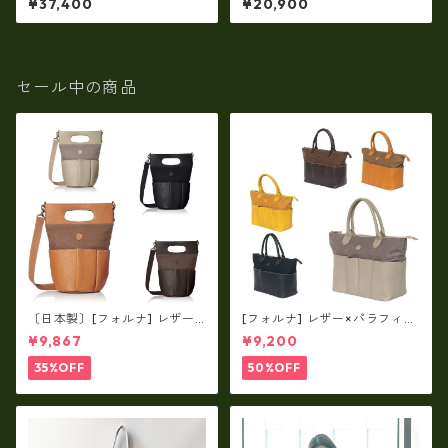
¥37,400
¥20,900
ー・牛革口折リュック・ラー
サック 日本製 撥水 軽量 ユニ
ジサイズ（210144・日本製）
セックス cc-2702
rj-210144
セール中の商品
〔日本製〕[フォルナ] レザー×
[フォルナ] レザー×パラフィン
パラフィン筒型2way シュリン
筒型2way シュリンクレザー×
¥9,867
¥9,200
クレザー×79Aパラフィン fo
79Aパラフィン トートL fo-2
-259630
59632
35%OFF
50%OFF