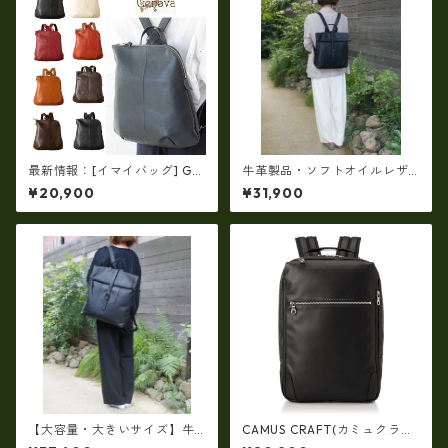
最新情報：[イマイバッグ] GE
牛革製品・ソフトオイルレザ
NOVA 日本製 牛革リュック レ
ー・牛革口折リュック（M-SIZ
¥20,900
¥31,900
ザー リュック レディースリュ
E）（210145・日本製）rj-21
ック im-2670
0145
【大容量・大きいサイズ】牛
CAMUS CRAFT(カミュクラフ
革製品・ソフトオイルレザ
ト) ビジネスバッグ リュック