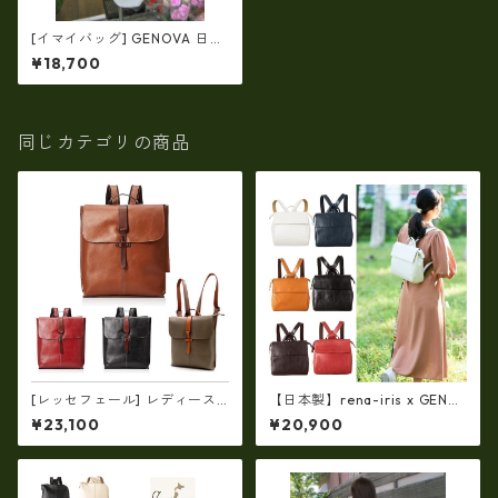
[イマイバッグ] GENOVA 日本
製 牛革リュック ナイロンリュ
¥18,700
ック レザー リュック im-253
3
同じカテゴリの商品
[レッセフェール] レディース
【日本製】rena-iris x GENO
【サーチ 510156】 リュック
VA（IMAIBAG）コラボ製品・
¥23,100
¥20,900
裏地 ドット柄 LF-510156
牛革製品・軽量シュリンクヌ
メ革リュック（小ぶりリュッ
ク）im-2817