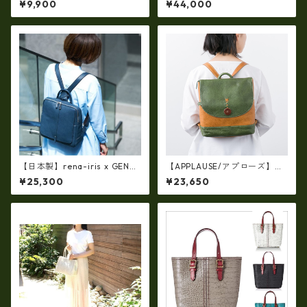
¥9,900
¥44,000
ドファスナーミニ財布 tc-049
コ 軽量ラージサイズ・トート
0
バッグ ir-669
【日本製】rena-iris x GENO
【APPLAUSE/アプローズ】レ
VA（IMAIBAG）コラボ製品ラ
ザー コンビフラップ リュック
¥25,300
¥23,650
ンドセルデザイン・シュリン
（日本製）ap-5012
クヌメ牛革・リュック（A4/si
ze）ir-2502