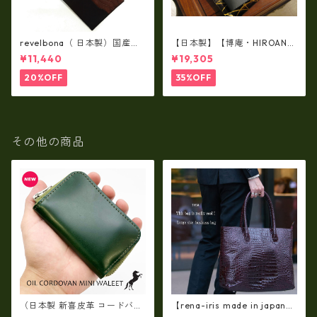
revelbona（ 日本製）国産牛
【日本製】【博庵・HIROAN】
革製・お札入れ ロングウォ
最高級牛革（ボーテッド）札
¥11,440
¥19,305
レット rl-001
入れ・長財布 ha-21535
20%OFF
35%OFF
その他の商品
（日本製 新喜皮革 コードバ
【rena-iris made in japan】
ン）オイルコードバンラウン
【日本製】牛革エナメルクロ