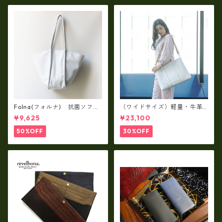
Folna(フォルナ) 抗菌ソフト
（ワイドサイズ）軽量・牛革
スムースレザー トートバッグ
製品・2WAYヌメ革トートバッ
¥9,625
¥23,100
/ FOLNA RD fo-083244
グ（A3サイズ/日本製）(高収
納）ir-02G
50%OFF
30%OFF