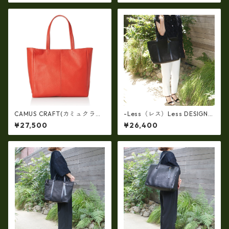
バッグ(軽量430ｇ）ir-662-al
（イタリアンレザー）ri-5153
l
| 日本製, 国産品, イタリアンレ
ザー使用, ショルダー対応, ト
ートバッグ、バケツ、牛革、
収納、プレゼント
CAMUS CRAFT(カミュクラフ
-Less（レス）Less DESIGN
ト) ビジネスバッグ トートバ
(レスデザイン)Scarred Textu
¥27,500
¥26,400
ッグ 日本製 撥水 軽量 ユニセ
re（牛革）斜め掛け＆多機能
ックス cc-2703
トート（L/SIZE） LMSB-0514