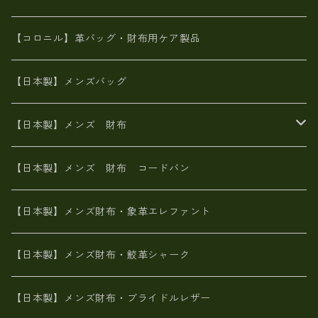
革友禅染め
斜め掛け
佐賀牛革
スペインレザー
ポーチ
財布・小物
BAG
【コロニル】革バッグ・財布用ケア製品
山羊革
オーストリッチ
革友禅染め
ヌメ革
財布ショルダー
財布・小物
【日本製】メンズバッグ
イタリアンレザー
イタリアンレザー
革西陣織り
革友禅染め
ヌメ革
がま口財布
【日本製】メンズ 財布
ヌメ革
山羊革
エゾ鹿革
栃木レザー
革友禅染め
火山灰染め
象革エレファント【日本製】メンズ 財布
【日本製】メンズ 財布 コードバン
メタリック
ピッグスキン
山羊革
山羊革
名刺入れ・キーケース、他
鮫革シャーク【日本製】メンズ 財布
【日本製】メンズ財布・象革エレファント
革友禅染め
ダチョウ革
メタリック
ブライドルレザー【日本製】メンズ 財布
【日本製】メンズ財布・鮫革シャーク
ポーテッド
メタリック
ポニー革
MAISON de HIROAN 【日本製】メンズ 財布
【日本製】メンズ財布・ブライドルレザー
神鍋山火山灰手染め