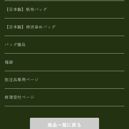
カンガルー革
栃木レザー 【日本製】メンズ 財布
【日本製】帆布バッグ
鹿革
革小物・財布【日本製】メンズ レディース
【日本製】柿渋染めバッグ
【日本製】メンズ 財布 アザラシ革(シールスキン)
バッグ備品
福袋
別注品専用ページ
修理受付ページ
商品一覧に戻る