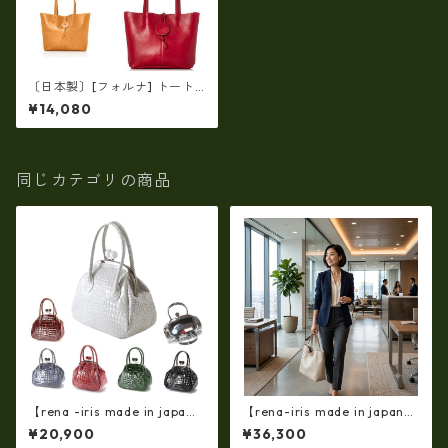
〔日本製〕[フォルナ] トートS
バッグ FS ラマナカーフトー
¥14,080
トS fo-224775
同じカテゴリの商品
【rena -iris made in japa
【rena-iris made in japan】
n】【日本製】(限定品)牛革製
【国産品】ソフトシュリンク
¥20,900
¥36,300
品・エナメルクロコ☆ガマ口
革ショルダートートバッグ