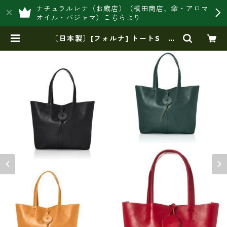
ナチュラルレナ（お蔵店）（槙田商店、傘・アロマ
オイル・パジャマ）こちらより
〔日本製〕[フォルナ] トートS バ
ッグ FS ラマナカーフトートS fo-
224775 | 豊岡製オリジナルバッグ
製造販売【日本製・バッグ財布 専
門店】レナ ジャパンメイド ショ
ップ