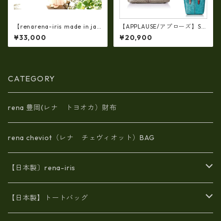
【renarena-iris made in jap
【APPLAUSE/アプローズ】SA
an】【日本製】牛革製品・エ
FARI series 型押し クロコ レ
¥33,000
¥20,900
ナメルクロコ型押しレザー・
ザー トート ap-3739
マザートートバッグ ir-66
4
CATEGORY
rena 豊岡(レナ トヨオカ）財布
rena cheviot（レナ チェヴィオット）BAG
【日本製〕rena-iris
エナメル（パテント）レザー
【日本製】トートバッグ