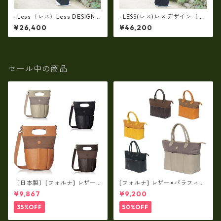
-Less（レス）Less DESIGN
-LESS(レス)レスデザイン（牛
(レスデザイン)Scarred Textu
革）トート＆クラッチで使え
¥26,400
¥46,200
re（牛革）斜め掛け＆多機能
る(両面・同一仕様！）大口開
トート（L/SIZE） LMSB-0514
口ボストン LMSB-0506
セール中の商品
〔日本製〕[フォルナ] レザー×
[フォルナ] レザー×パラフィン
パラフィン筒型2way シュリン
筒型2way シュリンクレザー×
¥9,867
¥9,200
クレザー×79Aパラフィン fo
79Aパラフィン トートL fo-2
-259630
59632
35%OFF
50%OFF