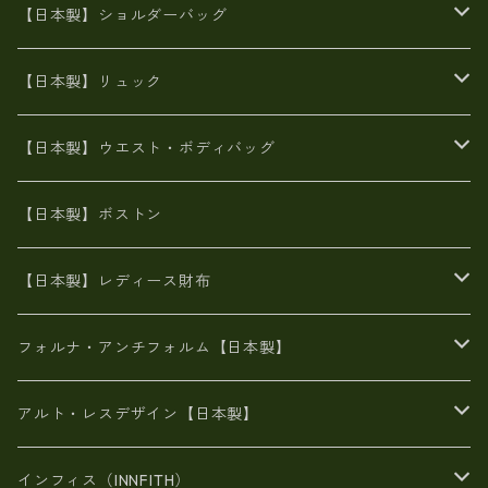
牛革製品トート・ショルダー
火山灰染めバッグ
【日本製】ショルダーバッグ
8号帆布
牛革製品リュック
ヌメ革バッグ
漂流ロープバッグ
【日本製】リュック
豊岡製
Ａ3サイズ
6号蝋引き帆布
オイルレザー
火山灰染めバッグ
帆布
【日本製】ウエスト・ボディバッグ
8号帆布
豊岡
エナメル
財布ポシェット
牛革
帆布
【日本製】ボストン
豊岡製
がま口
牛革
日本製
リネン
オイルレザー
【日本製】レディース財布
メタリック
メタリック
スエード
６号蝋引き帆布
二つ折り財布
フォルナ・アンチフォルム【日本製】
豊岡製品
がま口財布
エナメルクロコ
長財布
BAG
アルト・レスデザイン【日本製】
スペインレザー
がま口
スペインレザー
L字ファスナー財布
財布・小物
BAG
インフィス（INNFITH）