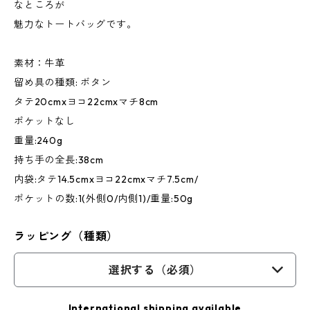
なところが
魅力なトートバッグです。
素材：牛革
留め具の種類: ボタン
タテ20cmxヨコ22cmxマチ8cm
ポケットなし
重量:240g
持ち手の全長:38cm
内袋:タテ14.5cmxヨコ22cmxマチ7.5cm/
ポケットの数:1(外側0/内側1)/重量:50g
ラッピング（種類）
選択する（必須）
International shipping available