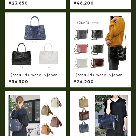
ザー コンビフラップ リュック
姫路レザー ラウンドファスナ
¥23,650
¥46,200
（日本製）ap-5012
ーロングウォレット長財布 本
革(5175)
【rena-iris made in japan】
【rena-iris made in japan】
【日本製】牛革エナメルクロ
牛革製品・エナメルクロコ・
¥36,300
¥24,200
コ 軽量ラージサイズ・トート
ショルダーバッグ(日本製）ir-
バッグ ir-674
4042