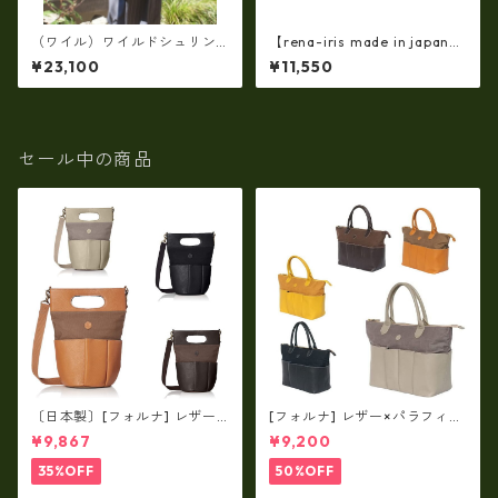
（ワイル）ワイルドシュリン
【rena-iris made in japan】
クレザー2WAYショルダーバッ
【日本製】（10color）素上
¥23,100
¥11,550
グ（日本製）RM-210451
げ・オイルレザー ポシェッ
ト・ミニショルダーバッグ r
n-301
セール中の商品
〔日本製〕[フォルナ] レザー×
[フォルナ] レザー×パラフィン
パラフィン筒型2way シュリン
筒型2way シュリンクレザー×
¥9,867
¥9,200
クレザー×79Aパラフィン fo
79Aパラフィン トートL fo-2
-259630
59632
35%OFF
50%OFF