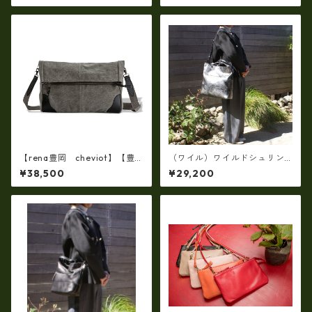
トート LY-120190
製）RM-210455
【rena豊岡 cheviot】【豊
（ワイル）ワイルドシュリン
岡製・火山灰+松墨手染め】8
クレザー2WAYショルダーバッ
¥38,500
¥29,200
号帆布・口折り斜め掛けショ
グ XL（日本製）RM-210452
ルダー FB-103