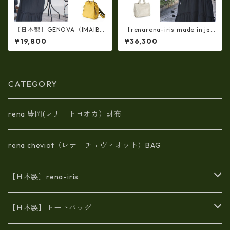
〔日本製〕GENOVA（IMAIBA
【renarena-iris made in jap
G）牛革製・シュリンクヌメ
an】(日本製 軽量・牛革製品・
¥19,800
¥36,300
Ｗジッパー・コンパクトリュ
エナメルクロコ・マザーマル
ック ir-2858
チバッグ ir-668 牛革 エナメル
クロコ 型押し 手提げ トート
CATEGORY
rena 豊岡(レナ トヨオカ）財布
rena cheviot（レナ チェヴィオット）BAG
【日本製〕rena-iris
エナメル（パテント）レザー
【日本製】トートバッグ