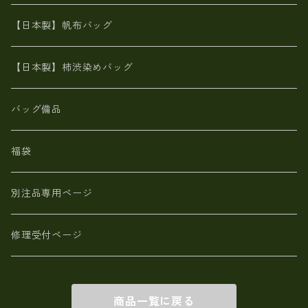
神鍋山火山灰手染め
カンガルー革
栃木レザー 【日本製】メンズ 財布
【日本製】帆布バッグ
鹿革
革小物・財布【日本製】メンズ レディース
【日本製】柿渋染めバッグ
【日本製】メンズ 財布 アザラシ革(シールスキン)
バッグ備品
福袋
別注品専用ページ
修理受付ページ
商品一覧に戻る