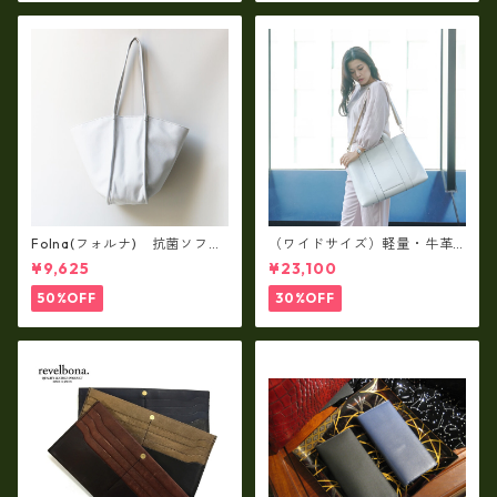
Folna(フォルナ) 抗菌ソフト
（ワイドサイズ）軽量・牛革
スムースレザー トートバッグ
製品・2WAYヌメ革トートバッ
¥9,625
¥23,100
/ FOLNA RD fo-083244
グ（A3サイズ/日本製）(高収
納）ir-02G
50%OFF
30%OFF