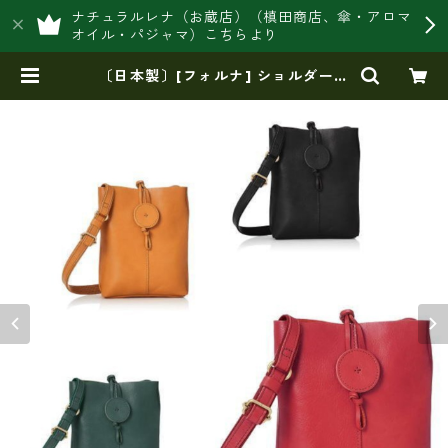
ナチュラルレナ（お蔵店）（槙田商店、傘・アロマ
オイル・パジャマ）こちらより
〔日本製〕[フォルナ] ショルダーバ
ッグ FS ラマナカーフ縦型ショルダ
ー fo-‎ 224778 | 豊岡製オリジナ
ルバッグ製造販売【日本製・バッグ
財布 専門店】レナ ジャパンメイ
ド ショップ