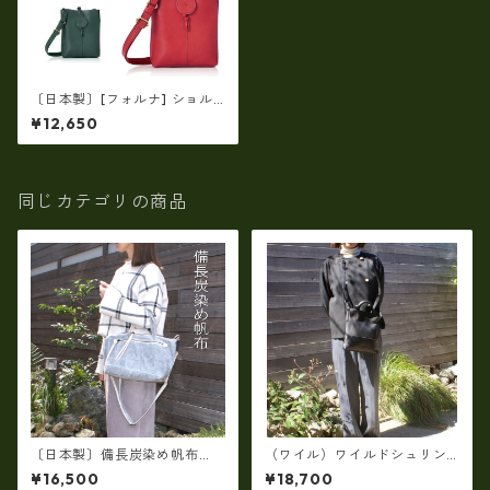
〔日本製〕[フォルナ] ショル
ダーバッグ FS ラマナカーフ縦
¥12,650
型ショルダー fo-‎ 224778
同じカテゴリの商品
〔日本製〕備長炭染め帆布
（ワイル）ワイルドシュリン
（倉敷帆布・タケヤリ社製）
クレザー2WAYショルダーバッ
¥16,500
¥18,700
ユニセックス2WAYショルダー
グ ・スマートサイズ（日本