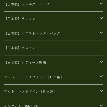
牛革製品トート・ショルダー
火山灰染めバッグ
【日本製】ショルダーバッグ
8号帆布
牛革製品リュック
ヌメ革バッグ
漂流ロープバッグ
【日本製】リュック
豊岡製
Ａ3サイズ
6号蝋引き帆布
オイルレザー
火山灰染めバッグ
帆布
【日本製】ウエスト・ボディバッグ
8号帆布
豊岡
エナメル
財布ポシェット
牛革
帆布
【日本製】ボストン
豊岡製
がま口
牛革
日本製
リネン
オイルレザー
【日本製】レディース財布
メタリック
メタリック
スエード
６号蝋引き帆布
二つ折り財布
フォルナ・アンチフォルム【日本製】
豊岡製品
がま口財布
エナメルクロコ
長財布
BAG
アルト・レスデザイン【日本製】
スペインレザー
がま口
スペインレザー
L字ファスナー財布
財布・小物
BAG
インフィス（INNFITH）