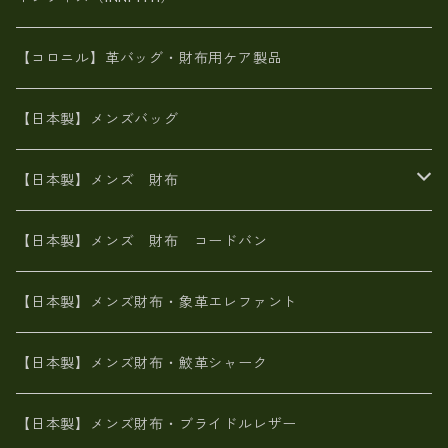
革友禅染め
斜め掛け
佐賀牛革
スペインレザー
ポーチ
財布・小物
BAG
【コロニル】革バッグ・財布用ケア製品
山羊革
オーストリッチ
革友禅染め
ヌメ革
財布ショルダー
財布・小物
【日本製】メンズバッグ
イタリアンレザー
イタリアンレザー
革西陣織り
革友禅染め
ヌメ革
がま口財布
【日本製】メンズ 財布
ヌメ革
山羊革
エゾ鹿革
栃木レザー
革友禅染め
火山灰染め
象革エレファント【日本製】メンズ 財布
【日本製】メンズ 財布 コードバン
メタリック
ピッグスキン
山羊革
山羊革
名刺入れ・キーケース、他
鮫革シャーク【日本製】メンズ 財布
【日本製】メンズ財布・象革エレファント
革友禅染め
ダチョウ革
メタリック
ブライドルレザー【日本製】メンズ 財布
【日本製】メンズ財布・鮫革シャーク
ポーテッド
メタリック
ポニー革
MAISON de HIROAN 【日本製】メンズ 財布
【日本製】メンズ財布・ブライドルレザー