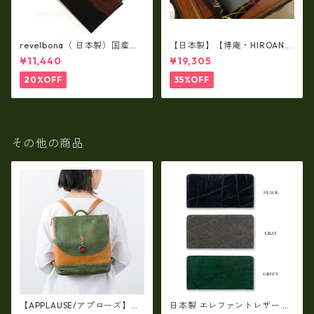
revelbona（ 日本製）国産牛
【日本製】【博庵・HIROAN】
革製・お札入れ ロングウォ
最高級牛革（ボーテッド）札
¥11,440
¥19,305
レット rl-001
入れ・長財布 ha-21535
20%OFF
35%OFF
その他の商品
【APPLAUSE/アプローズ】レ
日本製 エレファントレザー ×