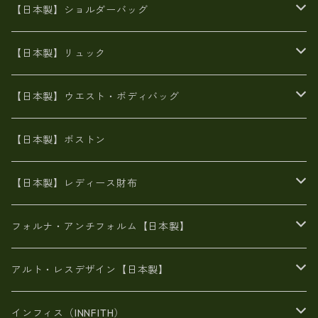
牛革製品トート・ショルダー
火山灰染めバッグ
【日本製】ショルダーバッグ
8号帆布
牛革製品リュック
ヌメ革バッグ
漂流ロープバッグ
【日本製】リュック
豊岡製
Ａ3サイズ
6号蝋引き帆布
オイルレザー
火山灰染めバッグ
帆布
【日本製】ウエスト・ボディバッグ
8号帆布
豊岡
エナメル
財布ポシェット
牛革
帆布
【日本製】ボストン
豊岡製
がま口
牛革
日本製
リネン
オイルレザー
【日本製】レディース財布
メタリック
メタリック
スエード
６号蝋引き帆布
二つ折り財布
フォルナ・アンチフォルム【日本製】
豊岡製品
がま口財布
エナメルクロコ
長財布
BAG
アルト・レスデザイン【日本製】
スペインレザー
がま口
スペインレザー
L字ファスナー財布
財布・小物
BAG
インフィス（INNFITH）