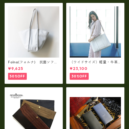
Folna(フォルナ) 抗菌ソフト
（ワイドサイズ）軽量・牛革
スムースレザー トートバッグ
製品・2WAYヌメ革トートバッ
¥9,625
¥23,100
/ FOLNA RD fo-083244
グ（A3サイズ/日本製）(高収
納）ir-02G
50%OFF
30%OFF