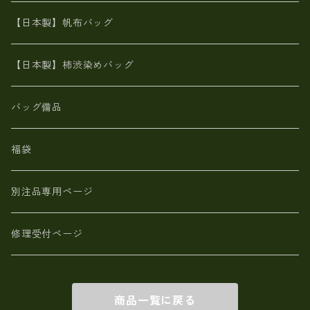
カンガルー革
栃木レザー 【日本製】メンズ 財布
【日本製】帆布バッグ
鹿革
革小物・財布【日本製】メンズ レディース
【日本製】柿渋染めバッグ
【日本製】メンズ 財布 アザラシ革(シールスキン)
バッグ備品
福袋
別注品専用ページ
修理受付ページ
商品一覧に戻る