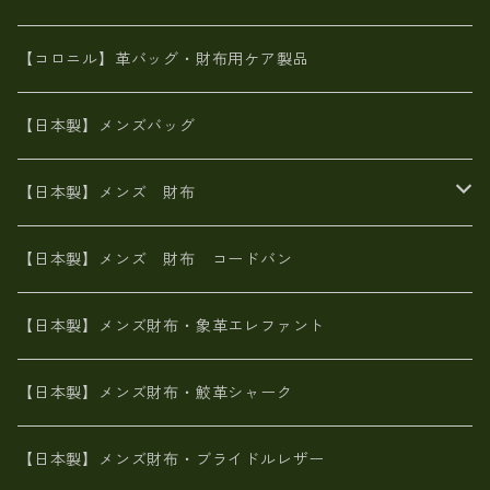
革友禅染め
斜め掛け
佐賀牛革
スペインレザー
ポーチ
財布・小物
BAG
【コロニル】革バッグ・財布用ケア製品
山羊革
オーストリッチ
革友禅染め
ヌメ革
財布ショルダー
財布・小物
【日本製】メンズバッグ
イタリアンレザー
イタリアンレザー
革西陣織り
革友禅染め
ヌメ革
がま口財布
【日本製】メンズ 財布
ヌメ革
山羊革
エゾ鹿革
栃木レザー
革友禅染め
火山灰染め
象革エレファント【日本製】メンズ 財布
【日本製】メンズ 財布 コードバン
メタリック
ピッグスキン
山羊革
山羊革
名刺入れ・キーケース、他
鮫革シャーク【日本製】メンズ 財布
【日本製】メンズ財布・象革エレファント
革友禅染め
ダチョウ革
メタリック
ブライドルレザー【日本製】メンズ 財布
【日本製】メンズ財布・鮫革シャーク
ポーテッド
メタリック
ポニー革
MAISON de HIROAN 【日本製】メンズ 財布
【日本製】メンズ財布・ブライドルレザー
神鍋山火山灰手染め