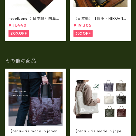
revelbona（ 日本製）国産牛
【日本製】【博庵・HIROAN】
革製・お札入れ ロングウォ
最高級牛革（ボーテッド）札
¥11,440
¥19,305
レット rl-001
入れ・長財布 ha-21535
20%OFF
35%OFF
その他の商品
【rena-iris made in japan】
【rena -iris made in japa
【日本製】牛革エナメルクロ
n】【日本製】牛革エナメルク