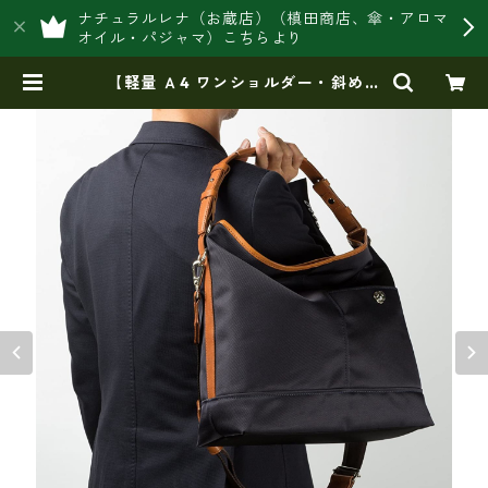
ナチュラルレナ（お蔵店）（槙田商店、傘・アロマ
オイル・パジャマ）こちらより
【軽量 Ａ4 ワンショルダー・斜めが
けショルダーバッグ】ＩＮＮＦＩＴ
Ｈ LEGGIERO 2ＷＡＹショルダー
バッグ if-55301 | 豊岡製オリジナ
ルバッグ製造販売【日本製・バッグ
財布 専門店】レナ ジャパンメイ
ド ショップ