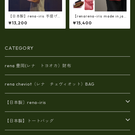
【日本製】rena-iris 手提げト
【renarena-iris made in jap
ート柔らかい素上げ姫路レザ
an】【日本製】(総革・バージ
¥13,200
¥15,400
ー・ソフトオイルレザー ハ
ョン）牛革エナメルクロコ・
ンドトート rn-29
縦型お財布スマホ 2ＷＡＹポ
シェット ir-660-a
CATEGORY
rena 豊岡(レナ トヨオカ）財布
rena cheviot（レナ チェヴィオット）BAG
【日本製〕rena-iris
エナメル（パテント）レザー
【日本製】トートバッグ