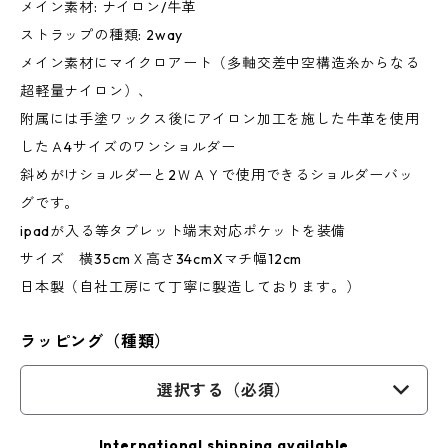
メイン素材: ナイロン/牛革
ストラップの種類: 2way
メイン素材にマイクロアート（多軸交差中空構造糸からなる
超軽量ナイロン）、
附属には手塗ワックス後にアイロン加工を施した牛革を使用
したＡ4サイズのワンショルダー
斜めがけショルダーと2ＷＡＹで使用できるショルダーバッ
グです。
ipadが入る等タブレット端末対応ポケットを装備
サイズ 横35cmＸ高さ34cmXマチ幅12cm
日本製（自社工房にて丁寧に製造しております。）
ラッピング（種類）
選択する（必須）
International shipping available