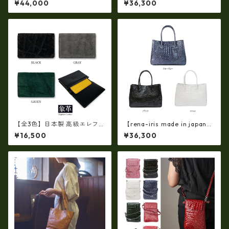
¥44,000
¥36,300
コ 軽量ラージサイズ・トート
ロコ・ 軽量ラージサイズ・ト
バッグ ir-669
ートバッグ ir-667
【全3色】日本製 高級エレファ
【rena-iris made in japan】
ントレザー × 姫路レザー 名刺
【日本製】牛革エナメルクロ
¥16,500
¥36,300
入れ カードケース 本革 リアル
コ 軽量ラージサイズ・トート
レザー(5172ur)
バッグ ir-674