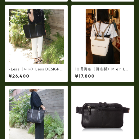
セックス cc-2702
ックス cc-2703
-Less（レス）Less DESIGN
10号帆布（帆布製）M a h L
(レスデザイン)Scarred Textu
革コンビ・リュック 7M2-11
¥26,400
¥17,800
re（牛革）斜め掛け＆多機能
44
トート（L/SIZE） LMSB-0514