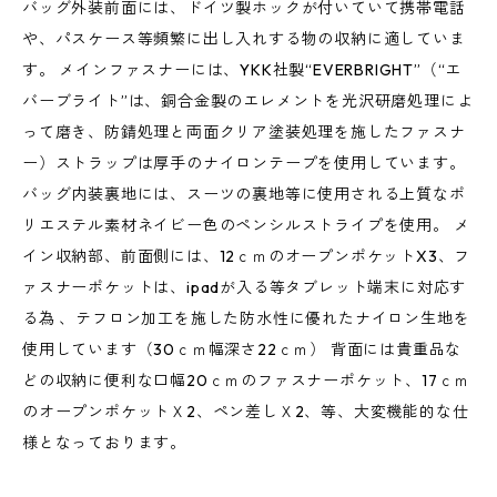
バッグ外装前面には、ドイツ製ホックが付いていて携帯電話
や、パスケース等頻繁に出し入れする物の収納に適していま
す。 メインファスナーには、YKK社製“EVERBRIGHT”（“エ
バーブライト”は、銅合金製のエレメントを光沢研磨処理によ
って磨き、防錆処理と両面クリア塗装処理を施したファスナ
ー）ストラップは厚手のナイロンテープを使用しています。
バッグ内装裏地には、スーツの裏地等に使用される上質なポ
リエステル素材ネイビー色のペンシルストライプを使用。 メ
イン収納部、前面側には、12ｃｍのオープンポケットX3、フ
ァスナーポケットは、ipadが入る等タブレット端末に対応す
る為 、テフロン加工を施した防水性に優れたナイロン生地を
使用しています（30ｃｍ幅深さ22ｃｍ） 背面には貴重品な
どの収納に便利な口幅20ｃｍのファスナーポケット、17ｃｍ
のオープンポケットＸ2、ペン差しＸ2、等、大変機能的な仕
様となっております。