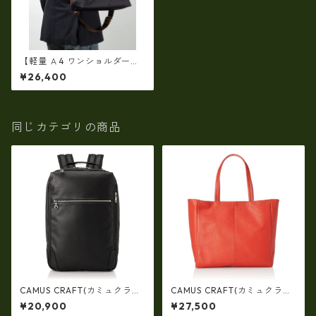
【軽量 Ａ4 ワンショルダー・
斜めがけショルダーバッグ】
¥26,400
ＩＮＮＦＩＴＨ LEGGIERO 2
ＷＡＹショルダーバッグ if-55
301
同じカテゴリの商品
CAMUS CRAFT(カミュクラフ
CAMUS CRAFT(カミュクラフ
ト) ビジネスバッグ リュック
ト) ビジネスバッグ トートバ
¥20,900
¥27,500
サック 日本製 撥水 軽量 ユニ
ッグ 日本製 撥水 軽量 ユニセ