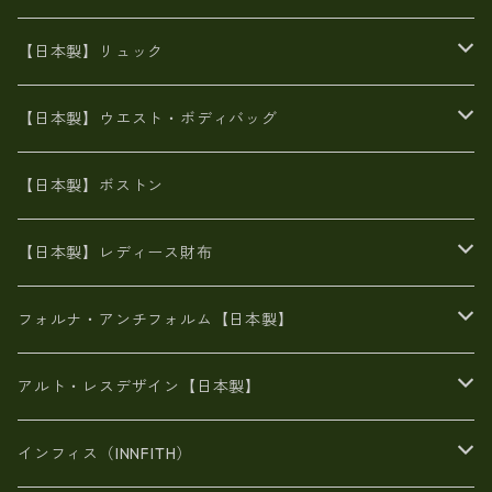
8号帆布
牛革製品リュック
ヌメ革バッグ
漂流ロープバッグ
【日本製】リュック
豊岡製
Ａ3サイズ
6号蝋引き帆布
オイルレザー
火山灰染めバッグ
帆布
【日本製】ウエスト・ボディバッグ
8号帆布
豊岡
エナメル
財布ポシェット
牛革
帆布
【日本製】ボストン
豊岡製
がま口
牛革
日本製
リネン
オイルレザー
【日本製】レディース財布
メタリック
メタリック
スエード
６号蝋引き帆布
二つ折り財布
フォルナ・アンチフォルム【日本製】
豊岡製品
がま口財布
エナメルクロコ
長財布
BAG
アルト・レスデザイン【日本製】
スペインレザー
がま口
スペインレザー
L字ファスナー財布
財布・小物
BAG
インフィス（INNFITH）