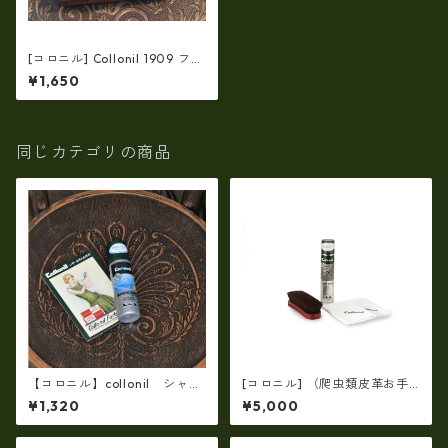
[コロニル] Collonil 1909 ファ
イン・ポリシング・ブラシ
¥1,650
（皮革全般）バッグ・財布用
レザーケア
同じカテゴリの商品
【コロニル】collonil シャン
[コロニル] （爬虫類皮革お手
プーダイレクト（革用クリー
入れセット）防水スプレー エ
¥1,320
¥5,000
ナー）お手入れgoods co-16
キゾチックスプレー 200ml
クロコダイル・スネーク・リ
ザード ツヤ出し 防水性効果 靴