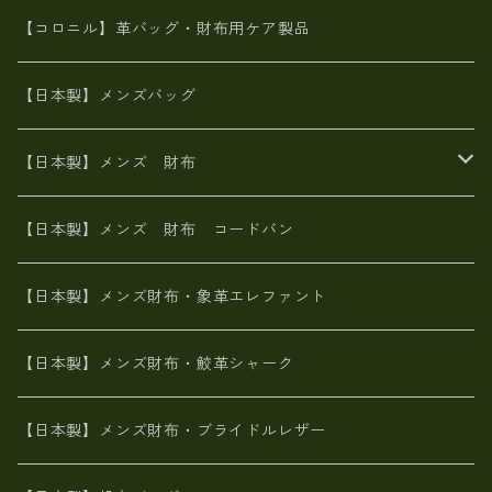
革友禅染め
斜め掛け
佐賀牛革
スペインレザー
ポーチ
財布・小物
BAG
【コロニル】革バッグ・財布用ケア製品
山羊革
オーストリッチ
革友禅染め
ヌメ革
財布ショルダー
財布・小物
【日本製】メンズバッグ
イタリアンレザー
イタリアンレザー
革西陣織り
革友禅染め
ヌメ革
がま口財布
【日本製】メンズ 財布
ヌメ革
山羊革
エゾ鹿革
栃木レザー
革友禅染め
火山灰染め
象革エレファント【日本製】メンズ 財布
【日本製】メンズ 財布 コードバン
メタリック
ピッグスキン
山羊革
山羊革
名刺入れ・キーケース、他
鮫革シャーク【日本製】メンズ 財布
【日本製】メンズ財布・象革エレファント
革友禅染め
ダチョウ革
メタリック
ブライドルレザー【日本製】メンズ 財布
【日本製】メンズ財布・鮫革シャーク
ポーテッド
メタリック
ポニー革
MAISON de HIROAN 【日本製】メンズ 財布
【日本製】メンズ財布・ブライドルレザー
神鍋山火山灰手染め
カンガルー革