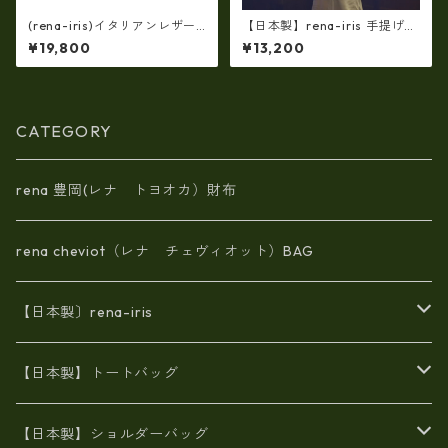
(rena-iris)イタリアンレザー
【日本製】rena-iris 手提げト
（シュリンク革）・斜め掛け
ート柔らかい素上げ姫路レザ
¥19,800
¥13,200
ショルダー（日本製）ri-722
ー・ソフトオイルレザー ハ
ンドトート rn-29
CATEGORY
rena 豊岡(レナ トヨオカ）財布
rena cheviot（レナ チェヴィオット）BAG
【日本製〕rena-iris
エナメル（パテント）レザー
【日本製】トートバッグ
牛革製品トート・ショルダー
火山灰染めバッグ
【日本製】ショルダーバッグ