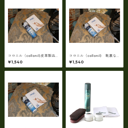
バッグ 小物
コロニル（collonil)皮革製品
コロニル（collonil) 靴裏な
用（除菌消毒）ハイジーンフ
ど除菌効果・サニタイザーア
¥1,540
¥1,540
ォーム co-hf1
ルコール濃度91％の除菌スプ
レーco-st1