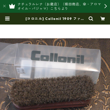
ナチュラルレナ（お蔵店）（槙田商店、傘・アロマ
オイル・パジャマ）こちらより
[コロニル] Collonil 1909 ファイ
ン・ポリシング・ブラシ （皮革全
般）バッグ・財布用レザーケア | 豊
岡製オリジナルバッグ製造販売【日
本製・バッグ財布 専門店】レナ
ジャパンメイド ショップ