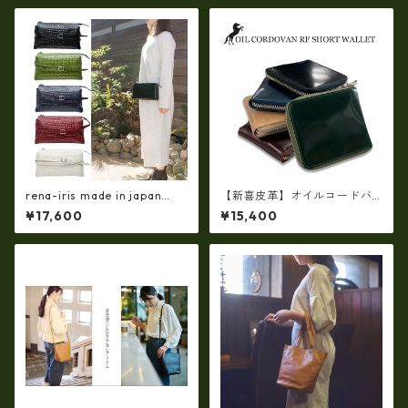
ーティバッグ ir-663
rena-iris made in japan
【新喜皮革】オイルコードバ
【日本製】牛革製品・エナメ
ンラウンドファスナーショー
¥17,600
¥15,400
ルクロコ・お財布ショルダー
トウォレット 日本製 tc-048
（横型・三層式）ir-666-a
4