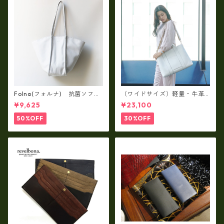
Folna(フォルナ) 抗菌ソフト
（ワイドサイズ）軽量・牛革
スムースレザー トートバッグ
製品・2WAYヌメ革トートバッ
¥9,625
¥23,100
/ FOLNA RD fo-083244
グ（A3サイズ/日本製）(高収
納）ir-02G
50%OFF
30%OFF