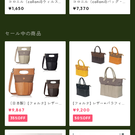
コロニル（collonil)ウィルス
コロニル（collonil)バッグ・
ストップ・マカダミアナッツ
財布用 レザーケア・オリジナ
¥1,650
¥7,370
オイル配合身の回り除菌に c
ルセットre-060
o-VS1
セール中の商品
〔日本製〕[フォルナ] レザー×
[フォルナ] レザー×パラフィン
パラフィン筒型2way シュリン
筒型2way シュリンクレザー×
¥9,867
¥9,200
クレザー×79Aパラフィン fo
79Aパラフィン トートL fo-2
-259630
59632
35%OFF
50%OFF