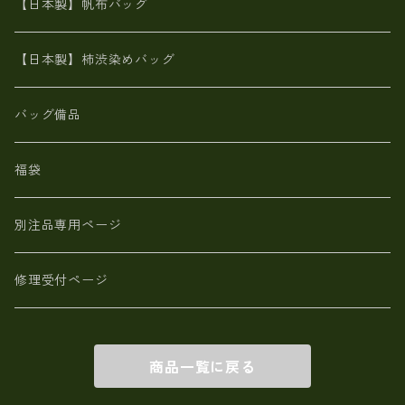
栃木レザー 【日本製】メンズ 財布
【日本製】帆布バッグ
鹿革
革小物・財布【日本製】メンズ レディース
【日本製】柿渋染めバッグ
【日本製】メンズ 財布 アザラシ革(シールスキン)
バッグ備品
福袋
別注品専用ページ
修理受付ページ
商品一覧に戻る