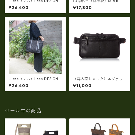
-Less（レス）Less DESIGN
10号帆布（帆布製）M a h L
(レスデザイン)Scarred Textu
革コンビ・リュック 7M2-11
¥26,400
¥17,800
re（牛革）斜め掛け＆多機能
44
トート（L/SIZE） LMSB-0514
-Less（レス）Less DESIGN
（再入荷しました）エヴァウ
(レスデザイン)Scarred Textu
ィン EVERWIN 日本製 【日本
¥26,400
¥11,000
re（牛革）斜め掛け＆多機能
製】【レザー】ウェストボデ
トート（L/SIZE） LMSB-0514
ィバッグ メンズ 薄型【ビジネ
ス】メンズウエストバッグ ew
-22102-BK
セール中の商品