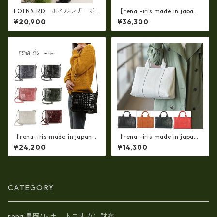
FOLNA RD ホイルレザーボ
【rena -iris made in japa
ストンバッグ S-SIZE SILVER
n】【日本製】牛革エナメルク
¥20,900
¥36,300
fo- 083338
ロコ・ 軽量ラージサイズ・ト
ートバッグ ir-667
【rena-iris made in japan】
【rena -iris made in japa
牛革製品・エナメルクロコ・
n】【日本製】軽量☆牛革製
¥24,200
¥14,300
ショルダーバッグ(日本製）ir-
品・ヌメ革製・手提げトート
4042
バッグ(A4サイズ） ir-01
CATEGORY
rena 豊岡(レナ トヨオカ）財布