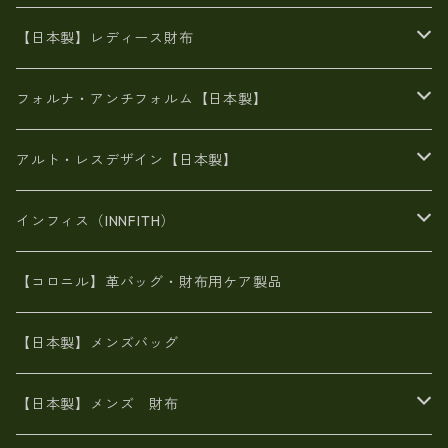
豊岡製
がま口
牛革
日本製
リネン
オイルレザー
【日本製】レディース財布
メタリック
メタリック
スエード
６号蝋引き帆布
二つ折り財布
フォルナ・アンチフォルム【日本製】
豊岡製品
がま口財布
エナメルクロコ
長財布
BAG
アルト・レスデザイン【日本製】
スペインレザー
がま口
スペインレザー
L字ファスナー財布
財布・小物
BAG
インフィス（INNFITH）
革友禅染め
斜め掛け
佐賀牛革
スペインレザー
ポーチ
財布・小物
BAG
【コロニル】革バッグ・財布用ケア製品
山羊革
オーストリッチ
革友禅染め
ヌメ革
財布ショルダー
財布・小物
【日本製】メンズバッグ
イタリアンレザー
イタリアンレザー
革西陣織り
革友禅染め
ヌメ革
がま口財布
【日本製】メンズ 財布
ヌメ革
山羊革