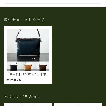
最近チェックした商品
【日本製】北米産ステア牛革
アンティーク加工・ INNFITH
¥19,800
MOVE サコッシュ・ショルダ
ー ir-55010
同じカテゴリの商品