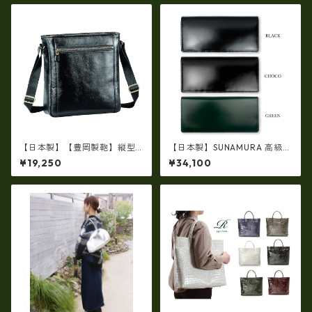
【日本製】【豊岡製鞄】縦型
【日本製】SUNAMURA 高級レ
ショルダーバッグ メンズ 上質
ザー コードバン 長財布（札入
¥19,250
¥34,100
な牛革を使った大人の本革メ
れ二つ折り） ly-1000
ンズショルダー bz-16453