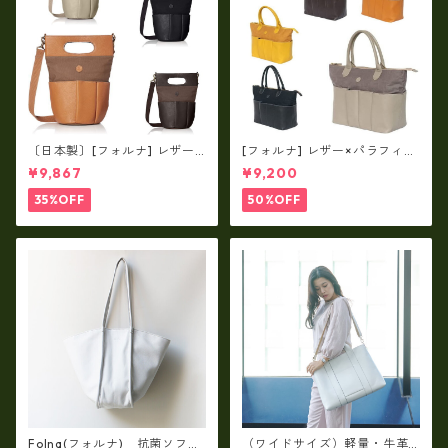
〔日本製〕[フォルナ] レザー×
[フォルナ] レザー×パラフィン
パラフィン筒型2way シュリン
筒型2way シュリンクレザー×
¥9,867
¥9,200
クレザー×79Aパラフィン fo
79Aパラフィン トートL fo-2
-259630
59632
35%OFF
50%OFF
Folna(フォルナ) 抗菌ソフト
（ワイドサイズ）軽量・牛革