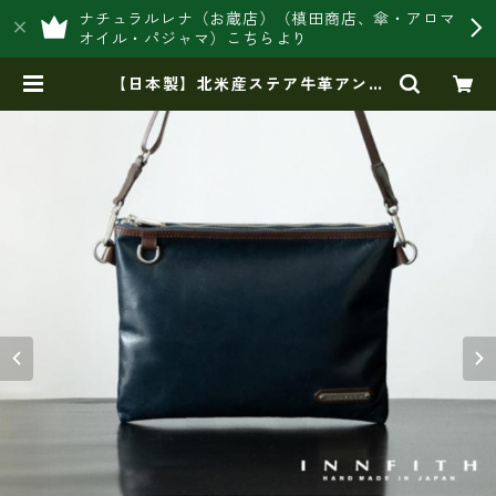
ナチュラルレナ（お蔵店）（槙田商店、傘・アロマ
オイル・パジャマ）こちらより
【日本製】北米産ステア牛革アンテ
ィーク加工・ INNFITH MOVE サコ
ッシュ・ショルダー ir-55010 | 豊
岡製オリジナルバッグ製造販売【日
本製・バッグ財布 専門店】レナ
ジャパンメイド ショップ