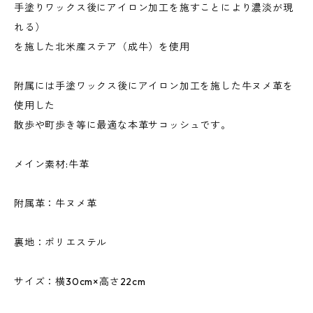
手塗りワックス後にアイロン加工を施すことにより濃淡が現
れる）
を施した北米産ステア（成牛）を使用
附属には手塗ワックス後にアイロン加工を施した牛ヌメ革を
使用した
散歩や町歩き等に最適な本革サコッシュです。
メイン素材:牛革
附属革：牛ヌメ革
裏地：ポリエステル
サイズ：横30cm×高さ22cm