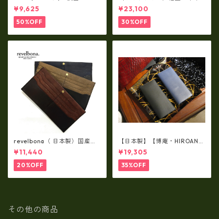
スムースレザー トートバッグ
製品・2WAYヌメ革トートバッ
¥9,625
¥23,100
/ FOLNA RD fo-083244
グ（A3サイズ/日本製）(高収
納）ir-02G
50%OFF
30%OFF
revelbona（ 日本製）国産牛
【日本製】【博庵・HIROAN】
革製・お札入れ ロングウォ
最高級牛革（ボーテッド）札
¥11,440
¥19,305
レット rl-001
入れ・長財布 ha-21535
20%OFF
35%OFF
その他の商品