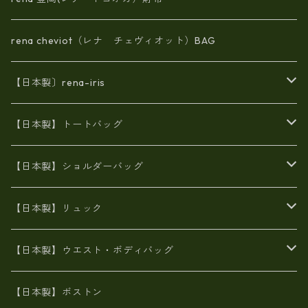
rena cheviot（レナ チェヴィオット）BAG
【日本製〕rena-iris
エナメル（パテント）レザー
【日本製】トートバッグ
牛革製品トート・ショルダー
火山灰染めバッグ
【日本製】ショルダーバッグ
8号帆布
牛革製品リュック
ヌメ革バッグ
漂流ロープバッグ
【日本製】リュック
豊岡製
Ａ3サイズ
6号蝋引き帆布
オイルレザー
火山灰染めバッグ
帆布
【日本製】ウエスト・ボディバッグ
8号帆布
豊岡
エナメル
財布ポシェット
牛革
帆布
【日本製】ボストン