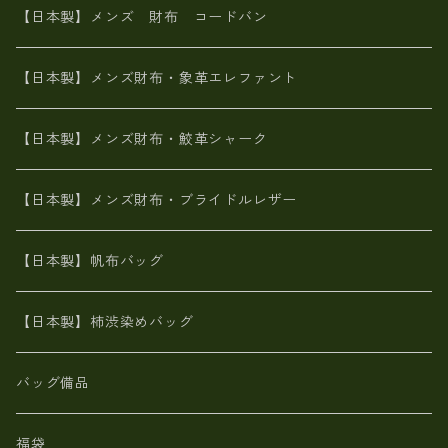
エゾ鹿革
栃木レザー
革友禅染め
火山灰染め
象革エレファント【日本製】メンズ 財布
【日本製】メンズ 財布 コードバン
メタリック
ピッグスキン
山羊革
山羊革
名刺入れ・キーケース、他
鮫革シャーク【日本製】メンズ 財布
【日本製】メンズ財布・象革エレファント
革友禅染め
ダチョウ革
メタリック
ブライドルレザー【日本製】メンズ 財布
【日本製】メンズ財布・鮫革シャーク
ポーテッド
メタリック
ポニー革
MAISON de HIROAN 【日本製】メンズ 財布
【日本製】メンズ財布・ブライドルレザー
神鍋山火山灰手染め
カンガルー革
栃木レザー 【日本製】メンズ 財布
【日本製】帆布バッグ
鹿革
革小物・財布【日本製】メンズ レディース
【日本製】柿渋染めバッグ
【日本製】メンズ 財布 アザラシ革(シールスキン)
バッグ備品
福袋