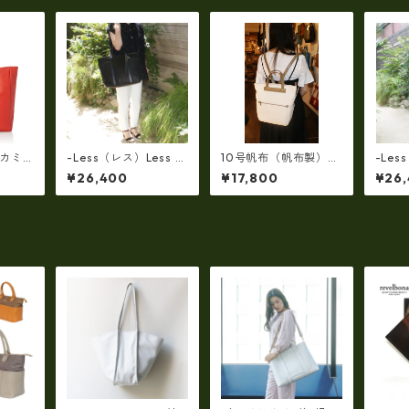
(カミ
-Less（レス）Less D
10号帆布（帆布製）M
-Les
ジネス
ESIGN(レスデザイン)S
a h L 革コンビ・リュ
ESIG
¥26,400
¥17,800
¥26
ッグ
carred Texture（牛
ック 7M2-1144
carre
 ユニ
革）斜め掛け＆多機能
革）
03
トート（L/SIZE） LMS
トート（
B-0514
B-051