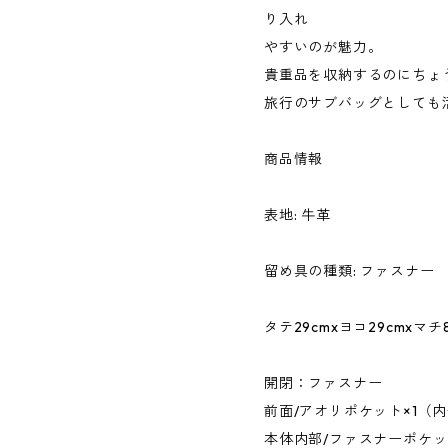
り入れ
やすいのが魅力。
貴重品を収納するのにちょ
旅行のサブバッグとしても
商品情報
表地: 牛革
留め具の種類: ファスナー
タテ29cmxヨコ29cmxマチ8
開閉：ファスナー
前面/アオリポケット×1（内
本体内部/ファスナーポケッ