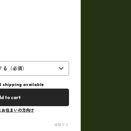
する（必須）
l shipping available
d to cart
にお住まいの方向け
通報する