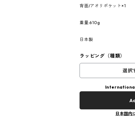
背面/アオリポケット×1
重量:610g
日本製
ラッピング（種類）
選択
Internationa
Ad
日本国内