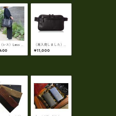
s（レス）Less D
（再入荷しました）エ
N(レスデザイン)S
ヴァウィン EVERWIN
,400
¥11,000
d Texture（牛
日本製 【日本製】【レ
斜め掛け＆多機能
ザー】ウェストボディ
L/SIZE） LMS
バッグ メンズ 薄型
4
【ビジネス】メンズウ
エストバッグ ew-221
02-BK